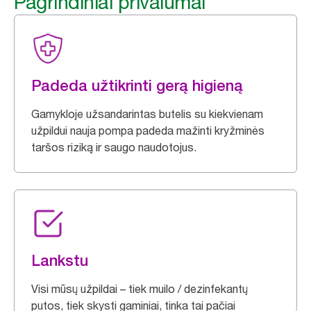
Pagrindiniai privalumai
Padeda užtikrinti gerą higieną
Gamykloje užsandarintas butelis su kiekvienam
užpildui nauja pompa padeda mažinti kryžminės
taršos riziką ir saugo naudotojus.
Lankstu
Visi mūsų užpildai – tiek muilo / dezinfekantų
putos, tiek skysti gaminiai, tinka tai pačiai