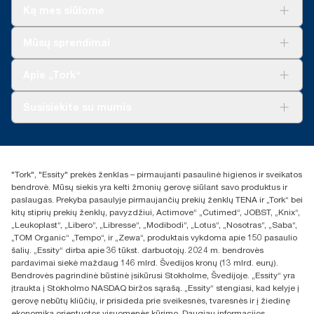
Ką mes siūlome
Sprendimai verslui
Mūsų sprendimai
Tvarumas
„Tork Clean Care“
„Tork Vision“ valymas
Apie „Tork“
„AD-a-Glance“
Apie mus
Susisiekite su mumis
Sėkmės istorijos
Naujienos ir pranešimai spaudai
torklt@essity.com
+370 5 268 3455
Rasti platintoją
"Tork", "Essity" prekės ženklas – pirmaujanti pasaulinė higienos ir sveikatos
UAB Essity Lithuania
bendrovė. Mūsų siekis yra kelti žmonių gerovę siūlant savo produktus ir
Naugarduko g. 98
paslaugas. Prekyba pasaulyje pirmaujančių prekių ženklų TENA ir „Tork“ bei
LT-03160 Vilnius, Lietuva
kitų stiprių prekių ženklų, pavyzdžiui, Actimove“ „Cutimed“, JOBST, „Knix“,
„Leukoplast“, „Libero“, „Libresse“, „Modibodi“, „Lotus“, „Nosotras“, „Saba“,
„TOM Organic“ „Tempo“, ir „Zewa“, produktais vykdoma apie 150 pasaulio
šalių. „Essity“ dirba apie 36 tūkst. darbuotojų. 2024 m. bendrovės
pardavimai siekė maždaug 146 mlrd. Švedijos kronų (13 mlrd. eurų).
Bendrovės pagrindinė būstinė įsikūrusi Stokholme, Švedijoje. „Essity“ yra
įtraukta į Stokholmo NASDAQ biržos sąrašą. „Essity“ stengiasi, kad kelyje į
gerovę nebūtų kliūčių, ir prisideda prie sveikesnės, tvaresnės ir į žiedinę
ekonomiką orientuotos visuomenės kūrimo. Daugiau informacijos