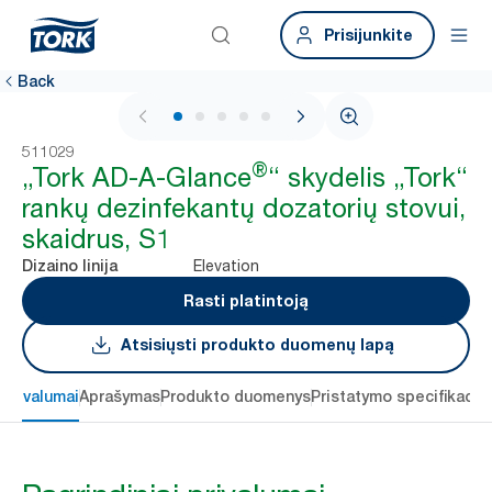
Prisijunkite
Back
1 / 5
511029
®
„Tork AD-A-Glance
“ skydelis „Tork“
rankų dezinfekantų dozatorių stovui,
skaidrus, S1
Elevation
Dizaino linija
Rasti platintoją
Atsisiųsti produkto duomenų lapą
 privalumai
Aprašymas
Produkto duomenys
Pristatymo specifikacij