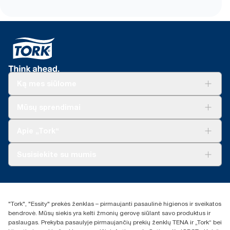
Ką mes siūlome
Sprendimai verslui
Mūsų sprendimai
Tvarumas
„Tork Clean Care“
„Tork Vision“ valymas
Apie „Tork“
„AD-a-Glance“
Apie mus
Susisiekite su mumis
Sėkmės istorijos
Naujienos ir pranešimai spaudai
torklt@essity.com
+370 5 268 3455
Rasti platintoją
"Tork", "Essity" prekės ženklas – pirmaujanti pasaulinė higienos ir sveikatos
UAB Essity Lithuania
bendrovė. Mūsų siekis yra kelti žmonių gerovę siūlant savo produktus ir
Naugarduko g. 98
paslaugas. Prekyba pasaulyje pirmaujančių prekių ženklų TENA ir „Tork“ bei
LT-03160 Vilnius, Lietuva