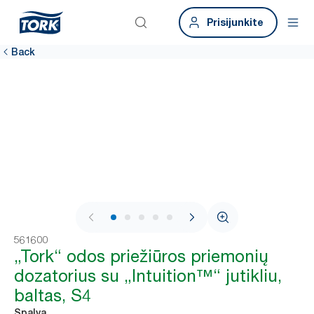
Prisijunkite
Back
1 / 5
561600
„Tork“ odos priežiūros priemonių
dozatorius su „Intuition™“ jutikliu,
baltas, S4
Spalva