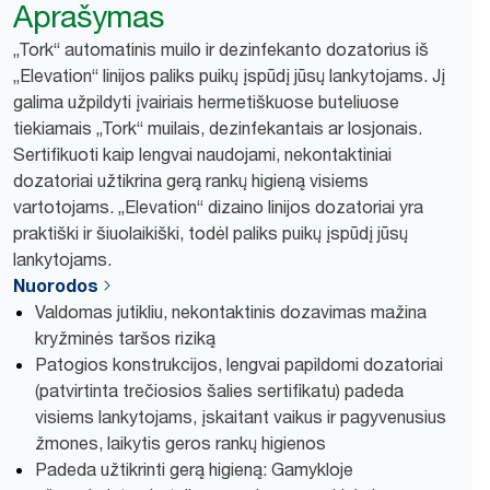
Aprašymas
„Tork“ automatinis muilo ir dezinfekanto dozatorius iš
„Elevation“ linijos paliks puikų įspūdį jūsų lankytojams. Jį
galima užpildyti įvairiais hermetiškuose buteliuose
tiekiamais „Tork“ muilais, dezinfekantais ar losjonais.
Sertifikuoti kaip lengvai naudojami, nekontaktiniai
dozatoriai užtikrina gerą rankų higieną visiems
vartotojams. „Elevation“ dizaino linijos dozatoriai yra
praktiški ir šiuolaikiški, todėl paliks puikų įspūdį jūsų
lankytojams.
Nuorodos
Valdomas jutikliu, nekontaktinis dozavimas mažina
kryžminės taršos riziką
Patogios konstrukcijos, lengvai papildomi dozatoriai
(patvirtinta trečiosios šalies sertifikatu) padeda
visiems lankytojams, įskaitant vaikus ir pagyvenusius
žmones, laikytis geros rankų higienos
Padeda užtikrinti gerą higieną: Gamykloje