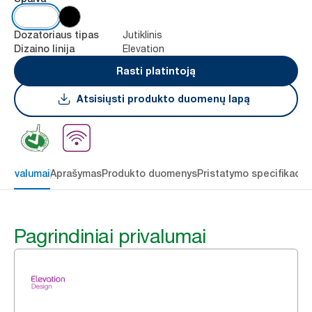
Jutiklinis
Dozatoriaus tipas
Elevation
Dizaino linija
Rasti platintoją
Atsisiųsti produkto duomenų lapą
 privalumai
Aprašymas
Produkto duomenys
Pristatymo specifikacij
Pagrindiniai privalumai