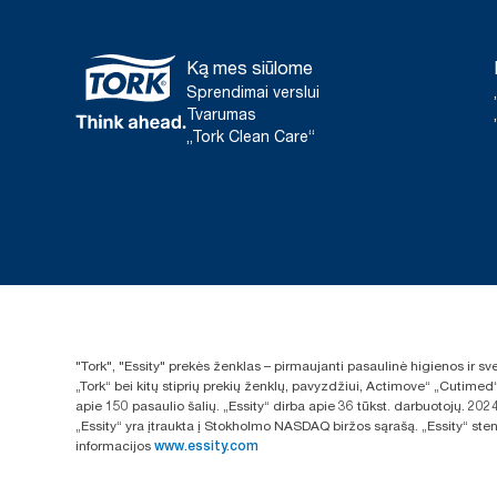
Ką mes siūlome
Sprendimai verslui
Tvarumas
„Tork Clean Care“
"Tork", "Essity" prekės ženklas – pirmaujanti pasaulinė higienos ir 
„Tork“ bei kitų stiprių prekių ženklų, pavyzdžiui, Actimove“ „Cutimed
apie 150 pasaulio šalių. „Essity“ dirba apie 36 tūkst. darbuotojų. 
„Essity“ yra įtraukta į Stokholmo NASDAQ biržos sąrašą. „Essity“ sten
informacijos
www.essity.com