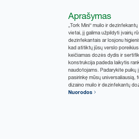
Aprašymas
„Tork Mini“ muilo ir dezinfekantų
vietai, jį galima užpildyti įvairių r
dezinfekantais ar losjonu higien
kad atitiktų jūsų verslo poreiki
keičiamas dozės dydis ir sertif
konstrukcija padeda laikytis ran
naudotojams. Padarykite puikų 
pasirinkę mūsų universaliausią, 
dizaino muilo ir dezinfekantų do
Nuorodos