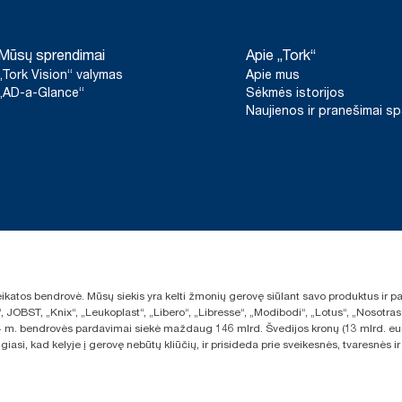
Mūsų sprendimai
Apie „Tork“
„Tork Vision“ valymas
Apie mus
„AD-a-Glance“
Sėkmės istorijos
Naujienos ir pranešimai s
sveikatos bendrovė. Mūsų siekis yra kelti žmonių gerovę siūlant savo produktus ir
“, JOBST, „Knix“, „Leukoplast“, „Libero“, „Libresse“, „Modibodi“, „Lotus“, „Nosot
2024 m. bendrovės pardavimai siekė maždaug 146 mlrd. Švedijos kronų (13 mlrd. eu
giasi, kad kelyje į gerovę nebūtų kliūčių, ir prisideda prie sveikesnės, tvaresnė