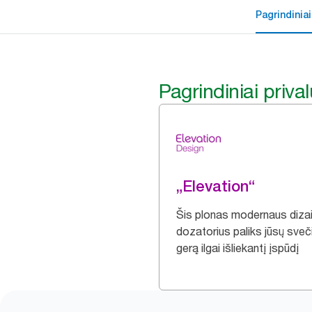
Pagrindiniai
Pagrindiniai priva
„Elevation“
Šis plonas modernaus diza
dozatorius paliks jūsų sve
gerą ilgai išliekantį įspūdį