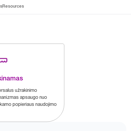
os
Resources
kinamas
ersalus užrakinimo
anizmas apsaugo nuo
nkamo popieriaus naudojimo