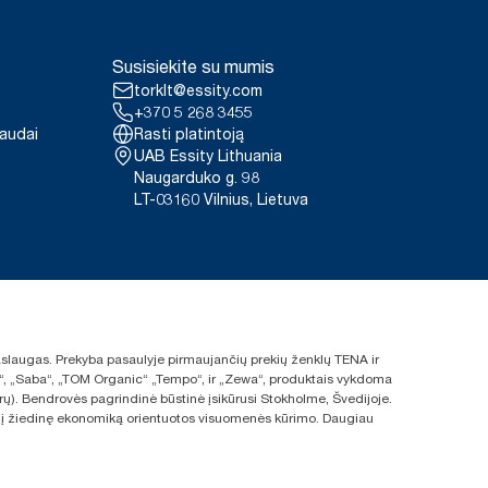
Susisiekite su mumis
torklt@essity.com
+370 5 268 3455
paudai
Rasti platintoją
UAB Essity Lithuania
Naugarduko g. 98
LT-03160 Vilnius, Lietuva
 paslaugas. Prekyba pasaulyje pirmaujančių prekių ženklų TENA ir
ras“, „Saba“, „TOM Organic“ „Tempo“, ir „Zewa“, produktais vykdoma
rų). Bendrovės pagrindinė būstinė įsikūrusi Stokholme, Švedijoje.
s ir į žiedinę ekonomiką orientuotos visuomenės kūrimo. Daugiau