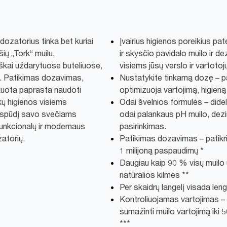
 dozatorius tinka bet kuriai
Įvairius higienos poreikius pa
ūšių „Tork“ muilu,
ir skysčio pavidalo muilo ir d
iškai uždarytuose buteliuose,
visiems jūsų verslo ir vartoto
us. Patikimas dozavimas,
Nustatykite tinkamą dozę – 
ikuota paprasta naudoti
optimizuoja vartojimą, higieną i
kų higienos visiems
Odai švelnios formulės – dide
įspūdį savo svečiams
odai palankaus pH muilo, dezi
funkcionalų ir modernaus
pasirinkimas.
zatorių.
Patikimas dozavimas – patikri
1 milijoną paspaudimų *
Daugiau kaip 90 % visų muilo u
natūralios kilmės **
Per skaidrų langelį visada le
Kontroliuojamas vartojimas –
sumažinti muilo vartojimą iki 
***