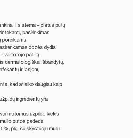
tenkina 1 sistema – platus putų
ezinfekantų pasirinkimas
jų poreikiams.
pasirenkamas dozės dydis
r vartotojo patirtį.
lis dermatologiškai išbandytų,
nfekantų ir losjonų
nta, kad atlaiko daugiau kaip
žpildų ingredientų yra
ngvai matomas užpildo kiekis
 muilo putos padeda
50 %, plg. su skystuoju muilu