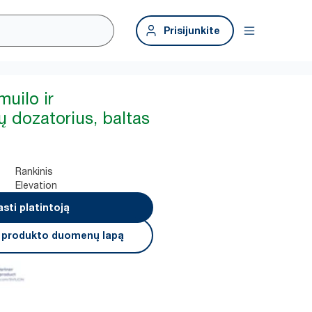
Prisijunkite
muilo ir
ų dozatorius, baltas
Rankinis
Elevation
asti platintoją
i produkto duomenų lapą