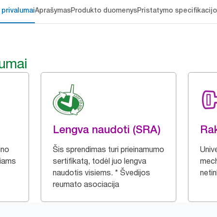
 privalumai
Aprašymas
Produkto duomenys
Pristatymo specifikacij
lumai
Lengva naudoti (SRA)
Ra
ino
Šis sprendimas turi prieinamumo
Univ
čiams
sertifikatą, todėl juo lengva
mech
naudotis visiems. * Švedijos
neti
reumato asociacija