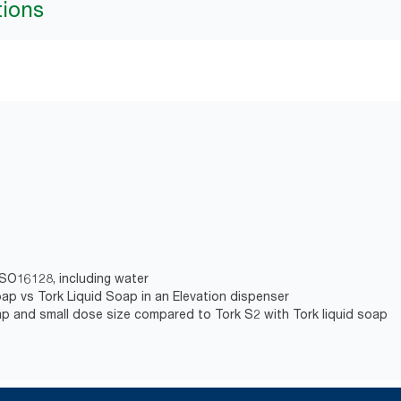
tions
ISO16128, including water
oap vs Tork Liquid Soap in an Elevation dispenser
p and small dose size compared to Tork S2 with Tork liquid soap