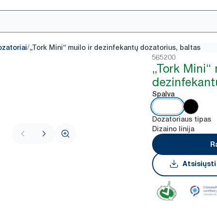
/
ozatoriai
„Tork Mini“ muilo ir dezinfekantų dozatorius, baltas
565200
„Tork Mini“ 
dezinfekant
Spalva
Dozatoriaus tipas
Dizaino linija
R
Atsisiųst