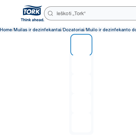
/
/
/
Home
Muilas ir dezinfekantai
Dozatoriai
Muilo ir dezinfekanto d
1 of 5