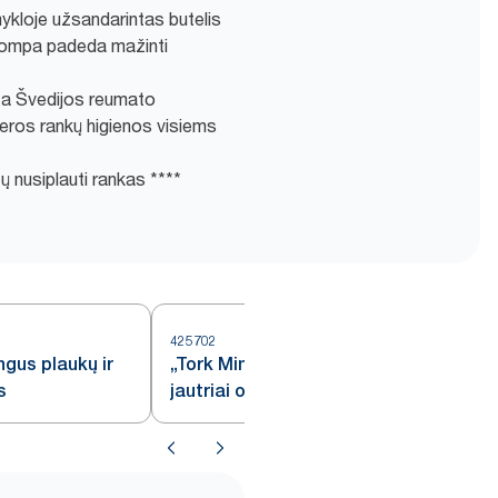
ykloje užsandarintas butelis
 pompa padeda mažinti
ota Švedijos reumato
geros rankų higienos visiems
ų nusiplauti rankas ****
425702
5
ngus plaukų ir
„Tork Mini“ skystasis muilas
s
jautriai odai