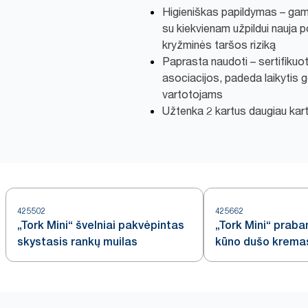
Higieniškas papildymas – gam
su kiekvienam užpildui nauja
kryžminės taršos riziką
Paprasta naudoti – sertifiku
asociacijos, padeda laikytis 
vartotojams
Užtenka 2 kartus daugiau kart
425502
425662
„Tork Mini“ švelniai pakvėpintas
„Tork Mini“ praba
skystasis rankų muilas
kūno dušo krema