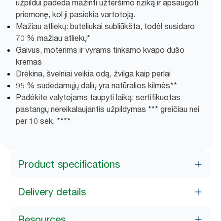
užpildui padeda mažinti užteršimo riziką ir apsaugoti
priemonę, kol ji pasiekia vartotoją.
Mažiau atliekų: buteliukai subliūkšta, todėl susidaro
70 % mažiau atliekų*
Gaivus, moterims ir vyrams tinkamo kvapo dušo
kremas
Drėkina, švelniai veikia odą, žvilga kaip perlai
95 % sudedamųjų dalių yra natūralios kilmės**
Padėkite valytojams taupyti laiką: sertifikuotas
pastangų nereikalaujantis užpildymas *** greičiau nei
per 10 sek. ****
Product specifications
Delivery details
Resources