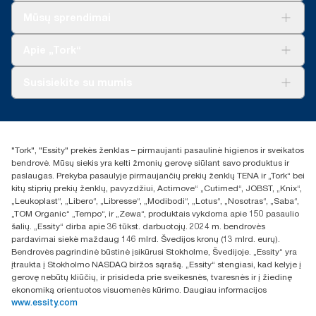
Sprendimai verslui
Mūsų sprendimai
Tvarumas
„Tork Clean Care“
„Tork Vision“ valymas
Apie „Tork“
„AD-a-Glance“
Apie mus
Susisiekite su mumis
Sėkmės istorijos
Naujienos ir pranešimai spaudai
torklt@essity.com
+370 5 268 3455
Rasti platintoją
"Tork", "Essity" prekės ženklas – pirmaujanti pasaulinė higienos ir sveikatos
UAB Essity Lithuania
bendrovė. Mūsų siekis yra kelti žmonių gerovę siūlant savo produktus ir
Naugarduko g. 98
paslaugas. Prekyba pasaulyje pirmaujančių prekių ženklų TENA ir „Tork“ bei
LT-03160 Vilnius, Lietuva
kitų stiprių prekių ženklų, pavyzdžiui, Actimove“ „Cutimed“, JOBST, „Knix“,
„Leukoplast“, „Libero“, „Libresse“, „Modibodi“, „Lotus“, „Nosotras“, „Saba“,
„TOM Organic“ „Tempo“, ir „Zewa“, produktais vykdoma apie 150 pasaulio
šalių. „Essity“ dirba apie 36 tūkst. darbuotojų. 2024 m. bendrovės
pardavimai siekė maždaug 146 mlrd. Švedijos kronų (13 mlrd. eurų).
Bendrovės pagrindinė būstinė įsikūrusi Stokholme, Švedijoje. „Essity“ yra
įtraukta į Stokholmo NASDAQ biržos sąrašą. „Essity“ stengiasi, kad kelyje į
gerovę nebūtų kliūčių, ir prisideda prie sveikesnės, tvaresnės ir į žiedinę
ekonomiką orientuotos visuomenės kūrimo. Daugiau informacijos
www.essity.com