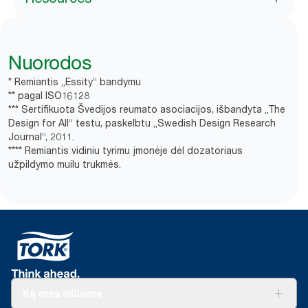
Nuorodos
* Remiantis „Essity“ bandymu
** pagal ISO16128
*** Sertifikuota Švedijos reumato asociacijos, išbandyta „The
Design for All“ testu, paskelbtu „Swedish Design Research
Journal“, 2011.
**** Remiantis vidiniu tyrimu įmonėje dėl dozatoriaus
užpildymo muilu trukmės.
Ką mes siūlome