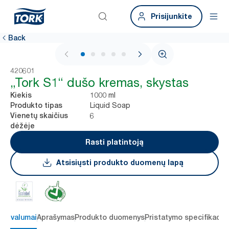
Prisijunkite
Back
1 / 5
420601
„Tork S1“ dušo kremas, skystas
1000 ml
Kiekis
Liquid Soap
Produkto tipas
6
Vienetų skaičius
dėžėje
Rasti platintoją
Atsisiųsti produkto duomenų lapą
 privalumai
Aprašymas
Produkto duomenys
Pristatymo specifikacij