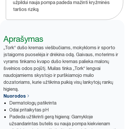
užpildui nauja pompa padeda mažinti kryžminės
taršos riziką
Aprašymas
„Tork“ dušo kremas viešbučiams, mokykloms ir sporto
įstaigoms puoselėja ir drėkina odą. Gaivaus, moterims ir
vyrams tinkamo kvapo dušo kremas palieka malonų
švelnios odos pojūtį. Muilas tinka „Tork“ lengvai
naudojamiems skystojo ir purškiamojo muilo
dozatoriams, kurie užtikrina puikią visų lankytojų rankų
higieną.
Nuorodos
Dermatologų patikrinta
Odai pritaikytas pH
Padeda užtikrinti gerą higieną: Gamykloje
užsandarintas butelis su nauja pompa kiekvienam