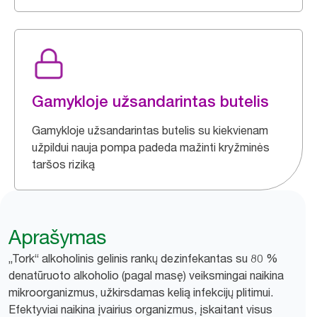
Gamykloje užsandarintas butelis
Gamykloje užsandarintas butelis su kiekvienam
užpildui nauja pompa padeda mažinti kryžminės
taršos riziką
Aprašymas
„Tork“ alkoholinis gelinis rankų dezinfekantas su 80 %
denatūruoto alkoholio (pagal masę) veiksmingai naikina
mikroorganizmus, užkirsdamas kelią infekcijų plitimui.
Efektyviai naikina įvairius organizmus, įskaitant visus