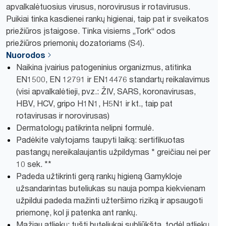
apvalkalėtuosius virusus, norovirusus ir rotavirusus.
Puikiai tinka kasdienei rankų higienai, taip pat ir sveikatos
priežiūros įstaigose. Tinka visiems „Tork“ odos
priežiūros priemonių dozatoriams (S4).
Nuorodos
Naikina įvairius patogeninius organizmus, atitinka
EN1500, EN 12791 ir EN14476 standartų reikalavimus
(visi apvalkalėtieji, pvz.: ŽIV, SARS, koronavirusas,
HBV, HCV, gripo H1N1, H5N1 ir kt., taip pat
rotavirusas ir norovirusas)
Dermatologų patikrinta nelipni formulė.
Padėkite valytojams taupyti laiką: sertifikuotas
pastangų nereikalaujantis užpildymas * greičiau nei per
10 sek. **
Padeda užtikrinti gerą rankų higieną Gamykloje
užsandarintas buteliukas su nauja pompa kiekvienam
užpildui padeda mažinti užteršimo riziką ir apsaugoti
priemonę, kol ji patenka ant rankų.
Mažiau atliekų: tušti buteliukai subliūkšta, todėl atliekų