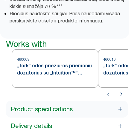
kiekis sumažėja 70 %​***
Biocidus naudokite saugiai. Prieš naudodami visada
perskaitykite etiketę ir produkto informaciją.
Works with
460009
460010
„Tork“ odos priežiūros priemonių
„Tork“ odos p
dozatorius su „Intuition™“
dozatorius, n
jutikliu, nerūdijančiojo plieno, S4
plieno, S4
Product specifications
Delivery details