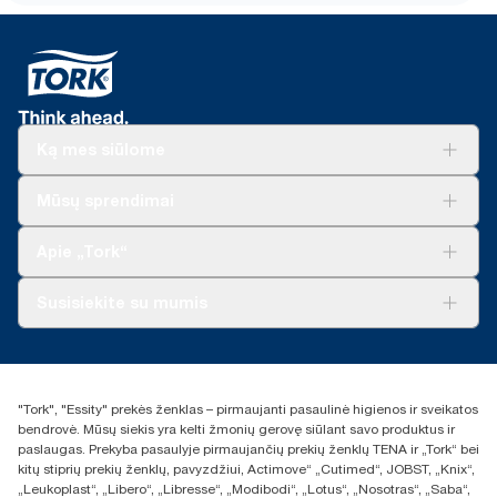
Ką mes siūlome
Sprendimai verslui
Mūsų sprendimai
Tvarumas
„Tork Clean Care“
„Tork Vision“ valymas
Apie „Tork“
„AD-a-Glance“
Apie mus
Susisiekite su mumis
Sėkmės istorijos
Naujienos ir pranešimai spaudai
torklt@essity.com
+370 5 268 3455
Rasti platintoją
"Tork", "Essity" prekės ženklas – pirmaujanti pasaulinė higienos ir sveikatos
UAB Essity Lithuania
bendrovė. Mūsų siekis yra kelti žmonių gerovę siūlant savo produktus ir
Naugarduko g. 98
paslaugas. Prekyba pasaulyje pirmaujančių prekių ženklų TENA ir „Tork“ bei
LT-03160 Vilnius, Lietuva
kitų stiprių prekių ženklų, pavyzdžiui, Actimove“ „Cutimed“, JOBST, „Knix“,
„Leukoplast“, „Libero“, „Libresse“, „Modibodi“, „Lotus“, „Nosotras“, „Saba“,