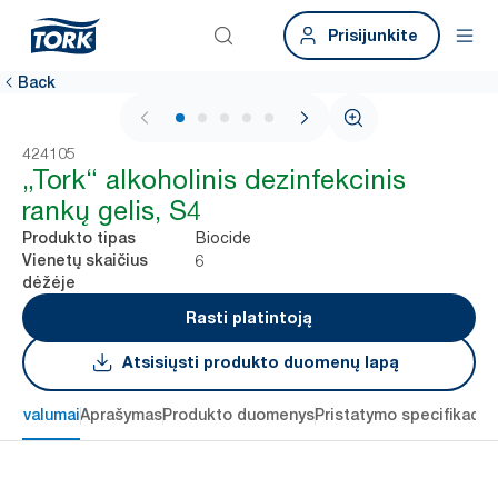
Prisijunkite
Back
1 / 6
424105
„Tork“ alkoholinis dezinfekcinis
rankų gelis, S4
Biocide
Produkto tipas
6
Vienetų skaičius
dėžėje
Rasti platintoją
Atsisiųsti produkto duomenų lapą
 privalumai
Aprašymas
Produkto duomenys
Pristatymo specifikacij