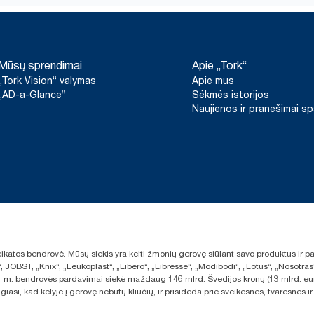
Mūsų sprendimai
Apie „Tork“
„Tork Vision“ valymas
Apie mus
„AD-a-Glance“
Sėkmės istorijos
Naujienos ir pranešimai s
sveikatos bendrovė. Mūsų siekis yra kelti žmonių gerovę siūlant savo produktus ir
“, JOBST, „Knix“, „Leukoplast“, „Libero“, „Libresse“, „Modibodi“, „Lotus“, „Nosot
2024 m. bendrovės pardavimai siekė maždaug 146 mlrd. Švedijos kronų (13 mlrd. eu
giasi, kad kelyje į gerovę nebūtų kliūčių, ir prisideda prie sveikesnės, tvaresnė