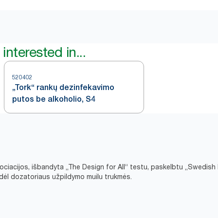
interested in...
520402
„Tork“ rankų dezinfekavimo
putos be alkoholio, S4
ociacijos, išbandyta „The Design for All“ testu, paskelbtu „Swedish
e dėl dozatoriaus užpildymo muilu trukmės.