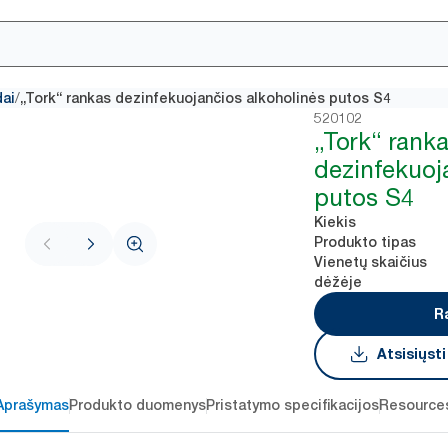
/
dai
„Tork“ rankas dezinfekuojančios alkoholinės putos S4
520102
„Tork“ rank
dezinfekuoj
putos S4
Kiekis
Produkto tipas
Vienetų skaičius
dėžėje
R
Atsisiųst
Aprašymas
Produkto duomenys
Pristatymo specifikacijos
Resource