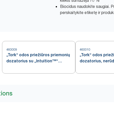
kiekis sumažėja 70 %​***
Biocidus naudokite saugiai. 
perskaitykite etiketę ir produk
460009
460010
„Tork“ odos priežiūros priemonių
„Tork“ odos priež
dozatorius su „Intuition™“
dozatorius, nerūd
jutikliu, nerūdijančiojo plieno, S4
plieno, S4
tions