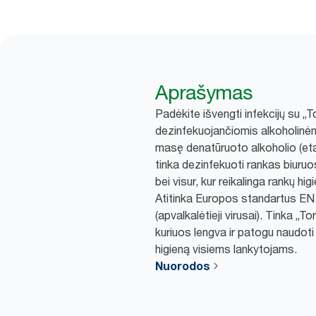
Aprašymas
Padėkite išvengti infekcijų su „T
dezinfekuojančiomis alkoholinė
masę denatūruoto alkoholio (etano
tinka dezinfekuoti rankas biuruo
bei visur, kur reikalinga rankų h
Atitinka Europos standartus EN
(apvalkalėtieji virusai). Tinka „
kuriuos lengva ir patogu naudoti i
higieną visiems lankytojams.
Nuorodos