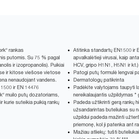
ork“ rankas
Atitinka standartų EN1500 ir 
mis putomis. Su 75 % pagal
apvalkalėtieji virusai, kaip a
lis ir izopropanolis). Puikiai
HCV, gripo H1N1, H5N1 ir kt.)
se ir kitose viešose vietose
Patogi putų formulė lengvai p
igiena nenaudojant vandens.
Dermatologų patikrinta
 1500 ir EN 14476
Padėkite valytojams taupyti l
Tork“ muilo putų dozatoriams,
nereikalaujantis užpildymas * g
r kurie suteikia puikią rankų
Padeda užtikrinti gerą rankų 
užsandarintas buteliukas su 
užpildui padeda mažinti užterš
priemonę, kol ji patenka ant r
Mažiau atliekų: tušti buteliukai