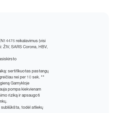
EN14476 reikalavimus (visi
ntai: ŽIV, SARS Corona, HBV,
asiskirsto
aiką: sertifikuotas pastangų
reičiau nei per 10 sek. **
higieną Gamykloje
nauja pompa kiekvienam
imo riziką ir apsaugoti
ankų.
 subliūkšta, todėl atliekų