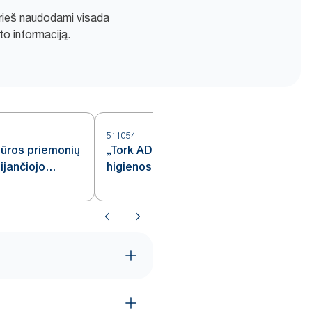
Prieš naudodami visada
to informaciją.
511054
5
iūros priemonių
„Tork AD-A-Glance®“ skydelis
ijančiojo
higienos priemonių stovui,
skaidrus