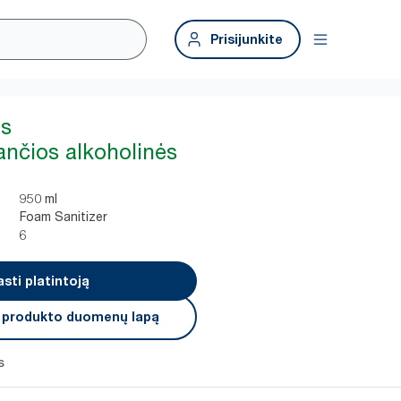
Prisijunkite
as
ančios alkoholinės
950 ml
Foam Sanitizer
6
asti platintoją
i produkto duomenų lapą
s