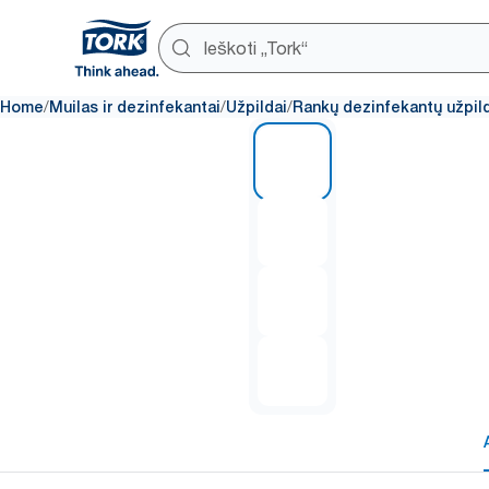
/
/
/
Home
Muilas ir dezinfekantai
Užpildai
Rankų dezinfekantų užpil
1 of 4