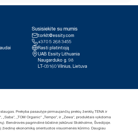
Susisiekite su mumis
torklt@essity.com
+370 5 268 3455
paudai
Rasti platintoją
UAB Essity Lithuania
Naugarduko g. 98
LT-03160 Vilnius, Lietuva
 paslaugas. Prekyba pasaulyje pirmaujančių prekių ženklų TENA ir
ras“, „Saba“, „TOM Organic“ „Tempo“, ir „Zewa“, produktais vykdoma
rų). Bendrovės pagrindinė būstinė įsikūrusi Stokholme, Švedijoje.
s ir į žiedinę ekonomiką orientuotos visuomenės kūrimo. Daugiau