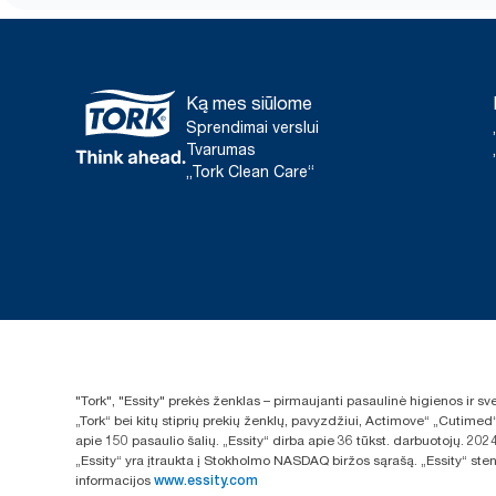
Ką mes siūlome
Sprendimai verslui
Tvarumas
„Tork Clean Care“
"Tork", "Essity" prekės ženklas – pirmaujanti pasaulinė higienos ir 
„Tork“ bei kitų stiprių prekių ženklų, pavyzdžiui, Actimove“ „Cutimed
apie 150 pasaulio šalių. „Essity“ dirba apie 36 tūkst. darbuotojų. 
„Essity“ yra įtraukta į Stokholmo NASDAQ biržos sąrašą. „Essity“ sten
informacijos
www.essity.com