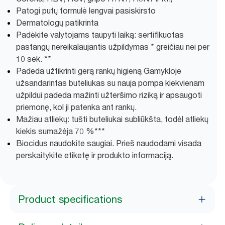
Patogi putų formulė lengvai pasiskirsto
Dermatologų patikrinta
Padėkite valytojams taupyti laiką: sertifikuotas
pastangų nereikalaujantis užpildymas * greičiau nei per
10 sek. **
Padeda užtikrinti gerą rankų higieną Gamykloje
užsandarintas buteliukas su nauja pompa kiekvienam
užpildui padeda mažinti užteršimo riziką ir apsaugoti
priemonę, kol ji patenka ant rankų.
Mažiau atliekų: tušti buteliukai subliūkšta, todėl atliekų
kiekis sumažėja 70 %​***
Biocidus naudokite saugiai. Prieš naudodami visada
perskaitykite etiketę ir produkto informaciją.
Product specifications