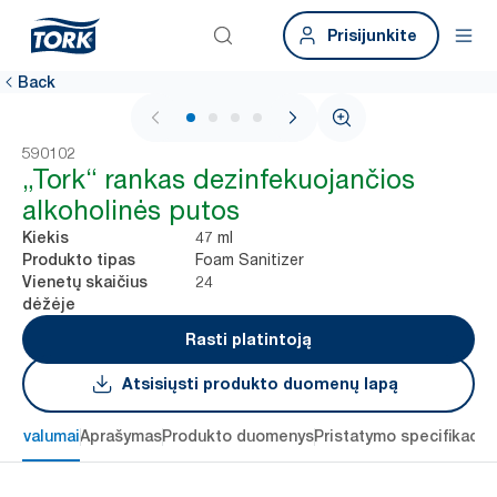
Prisijunkite
Back
1 / 4
590102
„Tork“ rankas dezinfekuojančios
alkoholinės putos
47 ml
Kiekis
Foam Sanitizer
Produkto tipas
24
Vienetų skaičius
dėžėje
Rasti platintoją
Atsisiųsti produkto duomenų lapą
 privalumai
Aprašymas
Produkto duomenys
Pristatymo specifikacij