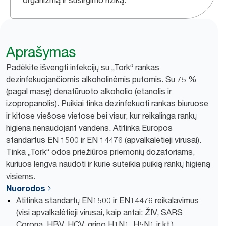
organizmą ir susirgimo riziką.
Aprašymas
Padėkite išvengti infekcijų su „Tork“ rankas
dezinfekuojančiomis alkoholinėmis putomis. Su 75 %
(pagal masę) denatūruoto alkoholio (etanolis ir
izopropanolis). Puikiai tinka dezinfekuoti rankas biuruose
ir kitose viešose vietose bei visur, kur reikalinga rankų
higiena nenaudojant vandens. Atitinka Europos
standartus EN 1500 ir EN 14476 (apvalkalėtieji virusai).
Tinka „Tork“ odos priežiūros priemonių dozatoriams,
kuriuos lengva naudoti ir kurie suteikia puikią rankų higieną
visiems.
Nuorodos
Atitinka standartų EN1500 ir EN14476 reikalavimus
(visi apvalkalėtieji virusai, kaip antai: ŽIV, SARS
Corona, HBV, HCV, gripo H1N1, H5N1 ir kt.)