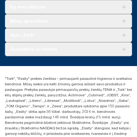
Ką mes siūlome
Sprendimai verslui
Mūsų sprendimai
Tvarumas
„Tork Clean Care“
„Tork Vision“ valymas
Apie „Tork“
„AD-a-Glance“
Apie mus
Susisiekite su mumis
Sėkmės istorijos
Naujienos ir pranešimai spaudai
torklt@essity.com
+370 5 268 3455
Rasti platintoją
"Tork", "Essity" prekės ženklas – pirmaujanti pasaulinė higienos ir sveikatos
UAB Essity Lithuania
bendrovė. Mūsų siekis yra kelti žmonių gerovę siūlant savo produktus ir
Naugarduko g. 98
paslaugas. Prekyba pasaulyje pirmaujančių prekių ženklų TENA ir „Tork“ bei
LT-03160 Vilnius, Lietuva
kitų stiprių prekių ženklų, pavyzdžiui, Actimove“ „Cutimed“, JOBST, „Knix“,
„Leukoplast“, „Libero“, „Libresse“, „Modibodi“, „Lotus“, „Nosotras“, „Saba“,
„TOM Organic“ „Tempo“, ir „Zewa“, produktais vykdoma apie 150 pasaulio
šalių. „Essity“ dirba apie 36 tūkst. darbuotojų. 2024 m. bendrovės
pardavimai siekė maždaug 146 mlrd. Švedijos kronų (13 mlrd. eurų).
Bendrovės pagrindinė būstinė įsikūrusi Stokholme, Švedijoje. „Essity“ yra
įtraukta į Stokholmo NASDAQ biržos sąrašą. „Essity“ stengiasi, kad kelyje į
gerovę nebūtų kliūčių, ir prisideda prie sveikesnės, tvaresnės ir į žiedinę