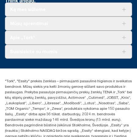
Ką mes siūlome
Sprendimai verslui
Mūsų sprendimai
Tvarumas
„Tork Clean Care“
„Tork Vision“ valymas
Apie „Tork“
„AD-a-Glance“
Apie mus
Susisiekite su mumis
Sėkmės istorijos
Naujienos ir pranešimai spaudai
torklt@essity.com
+370 5 268 3455
Rasti platintoją
"Tork", "Essity" prekės ženklas – pirmaujanti pasaulinė higienos ir sveikatos
UAB Essity Lithuania
bendrovė. Mūsų siekis yra kelti žmonių gerovę siūlant savo produktus ir
Naugarduko g. 98
paslaugas. Prekyba pasaulyje pirmaujančių prekių ženklų TENA ir „Tork“ bei
LT-03160 Vilnius, Lietuva
kitų stiprių prekių ženklų, pavyzdžiui, Actimove“ „Cutimed“, JOBST, „Knix“,
„Leukoplast“, „Libero“, „Libresse“, „Modibodi“, „Lotus“, „Nosotras“, „Saba“,
„TOM Organic“ „Tempo“, ir „Zewa“, produktais vykdoma apie 150 pasaulio
šalių. „Essity“ dirba apie 36 tūkst. darbuotojų. 2024 m. bendrovės
pardavimai siekė maždaug 146 mlrd. Švedijos kronų (13 mlrd. eurų).
Bendrovės pagrindinė būstinė įsikūrusi Stokholme, Švedijoje. „Essity“ yra
įtraukta į Stokholmo NASDAQ biržos sąrašą. „Essity“ stengiasi, kad kelyje į
gerovę nebūtų kliūčių, ir prisideda prie sveikesnės, tvaresnės ir į žiedinę