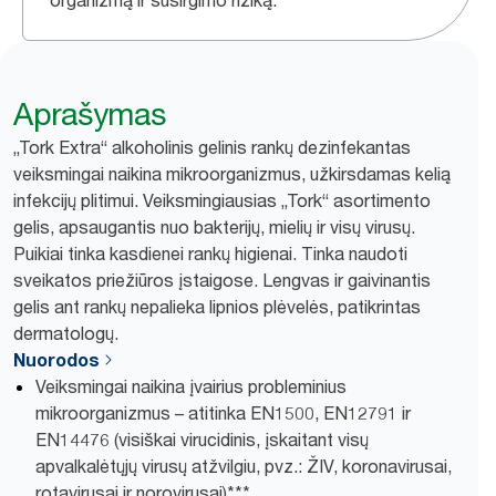
organizmą ir susirgimo riziką.
Aprašymas
„Tork Extra“ alkoholinis gelinis rankų dezinfekantas
veiksmingai naikina mikroorganizmus, užkirsdamas kelią
infekcijų plitimui. Veiksmingiausias „Tork“ asortimento
gelis, apsaugantis nuo bakterijų, mielių ir visų virusų.
Puikiai tinka kasdienei rankų higienai. Tinka naudoti
sveikatos priežiūros įstaigose. Lengvas ir gaivinantis
gelis ant rankų nepalieka lipnios plėvelės, patikrintas
dermatologų.
Nuorodos
Veiksmingai naikina įvairius probleminius
mikroorganizmus – atitinka EN1500, EN12791 ir
EN14476 (visiškai virucidinis, įskaitant visų
apvalkalėtųjų virusų atžvilgiu, pvz.: ŽIV, koronavirusai,
rotavirusai ir norovirusai)***