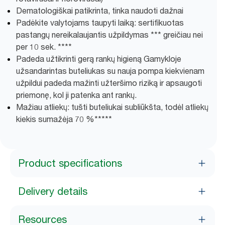
Dematologiškai patikrinta, tinka naudoti dažnai
Padėkite valytojams taupyti laiką: sertifikuotas
pastangų nereikalaujantis užpildymas *** greičiau nei
per 10 sek. ****
Padeda užtikrinti gerą rankų higieną Gamykloje
užsandarintas buteliukas su nauja pompa kiekvienam
užpildui padeda mažinti užteršimo riziką ir apsaugoti
priemonę, kol ji patenka ant rankų.
Mažiau atliekų: tušti buteliukai subliūkšta, todėl atliekų
kiekis sumažėja 70 %​*****
Product specifications
Delivery details
Resources