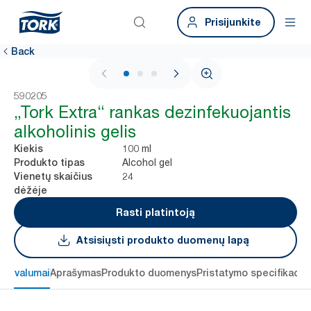
Prisijunkite
Back
1 / 3
590205
„Tork Extra“ rankas dezinfekuojantis
alkoholinis gelis
100 ml
Kiekis
Alcohol gel
Produkto tipas
24
Vienetų skaičius
dėžėje
Rasti platintoją
Atsisiųsti produkto duomenų lapą
 privalumai
Aprašymas
Produkto duomenys
Pristatymo specifikacij