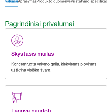
 privalumai
Aprašymas
Produkto duomenys
Pristatymo specifikacij
Pagrindiniai privalumai
Skystasis muilas
Koncentruota valymo galia, kiekvienas plovimas
užtikrina visišką švarą.
Lengva naudoti