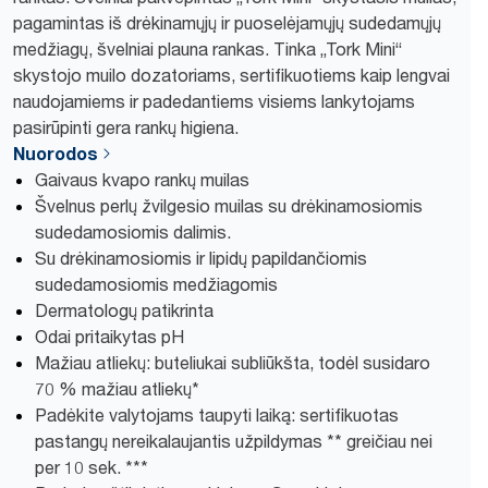
pagamintas iš drėkinamųjų ir puoselėjamųjų sudedamųjų
medžiagų, švelniai plauna rankas. Tinka „Tork Mini“
skystojo muilo dozatoriams, sertifikuotiems kaip lengvai
naudojamiems ir padedantiems visiems lankytojams
pasirūpinti gera rankų higiena.
Nuorodos
Gaivaus kvapo rankų muilas
Švelnus perlų žvilgesio muilas su drėkinamosiomis
sudedamosiomis dalimis.
Su drėkinamosiomis ir lipidų papildančiomis
sudedamosiomis medžiagomis
Dermatologų patikrinta
Odai pritaikytas pH
Mažiau atliekų: buteliukai subliūkšta, todėl susidaro
70 % mažiau atliekų*
Padėkite valytojams taupyti laiką: sertifikuotas
pastangų nereikalaujantis užpildymas ** greičiau nei
per 10 sek. ***