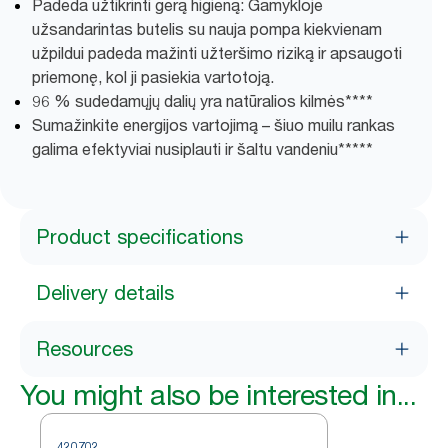
Padeda užtikrinti gerą higieną: Gamykloje
užsandarintas butelis su nauja pompa kiekvienam
užpildui padeda mažinti užteršimo riziką ir apsaugoti
priemonę, kol ji pasiekia vartotoją.
96 % sudedamųjų dalių yra natūralios kilmės****
Sumažinkite energijos vartojimą – šiuo muilu rankas
galima efektyviai nusiplauti ir šaltu vandeniu*****
Product specifications
Delivery details
Resources
You might also be interested in...
420702