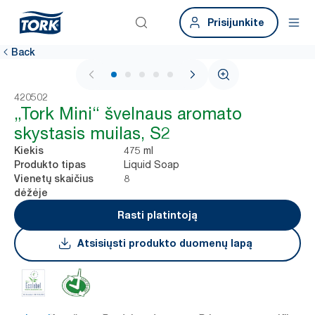
Prisijunkite
Back
1 / 5
420502
„Tork Mini“ švelnaus aromato
skystasis muilas, S2
475 ml
Kiekis
Liquid Soap
Produkto tipas
8
Vienetų skaičius
dėžėje
Rasti platintoją
Atsisiųsti produkto duomenų lapą