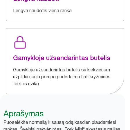
Lengva naudotis viena ranka
Gamykloje užsandarintas butelis
Gamykloje užsandarintas butelis su kiekvienam
užpildui nauja pompa padeda mažinti kryžminės
taršos riziką
Aprašymas
Puoselėkite normalią ir sausą odą kasdien plaudamiesi
rankas. Švelniai pakvėpintas „Tork Mini“ skystasis muilas,