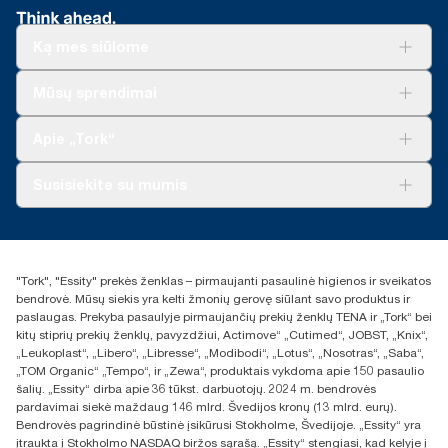
Ką mes siūlome
Sprendimai verslui
Mūsų sprendimai
Tvarumas
„Tork Clean Care“
„Tork Vision“ valymas
Apie „Tork“
„AD-a-Glance“
Apie mus
Susisiekite su mumis
Sėkmės istorijos
Naujienos ir pranešimai spaudai
torklt@essity.com
+370 5 268 3455
Rasti platintoją
"Tork", "Essity" prekės ženklas – pirmaujanti pasaulinė higienos ir sveikatos
UAB Essity Lithuania
bendrovė. Mūsų siekis yra kelti žmonių gerovę siūlant savo produktus ir
Naugarduko g. 98
paslaugas. Prekyba pasaulyje pirmaujančių prekių ženklų TENA ir „Tork“ bei
LT-03160 Vilnius, Lietuva
kitų stiprių prekių ženklų, pavyzdžiui, Actimove“ „Cutimed“, JOBST, „Knix“,
„Leukoplast“, „Libero“, „Libresse“, „Modibodi“, „Lotus“, „Nosotras“, „Saba“,
„TOM Organic“ „Tempo“, ir „Zewa“, produktais vykdoma apie 150 pasaulio
šalių. „Essity“ dirba apie 36 tūkst. darbuotojų. 2024 m. bendrovės
pardavimai siekė maždaug 146 mlrd. Švedijos kronų (13 mlrd. eurų).
Bendrovės pagrindinė būstinė įsikūrusi Stokholme, Švedijoje. „Essity“ yra
įtraukta į Stokholmo NASDAQ biržos sąrašą. „Essity“ stengiasi, kad kelyje į