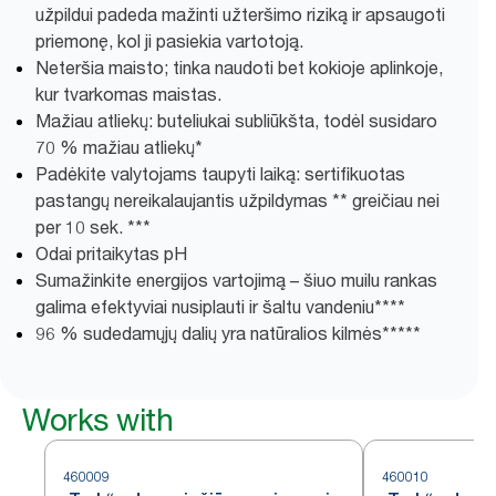
užpildui padeda mažinti užteršimo riziką ir apsaugoti
priemonę, kol ji pasiekia vartotoją.
Neteršia maisto; tinka naudoti bet kokioje aplinkoje,
kur tvarkomas maistas.
Mažiau atliekų: buteliukai subliūkšta, todėl susidaro
70 % mažiau atliekų*
Padėkite valytojams taupyti laiką: sertifikuotas
pastangų nereikalaujantis užpildymas ** greičiau nei
per 10 sek. ***
Odai pritaikytas pH
Sumažinkite energijos vartojimą – šiuo muilu rankas
galima efektyviai nusiplauti ir šaltu vandeniu****
96 % sudedamųjų dalių yra natūralios kilmės*****
Works with
460009
460010