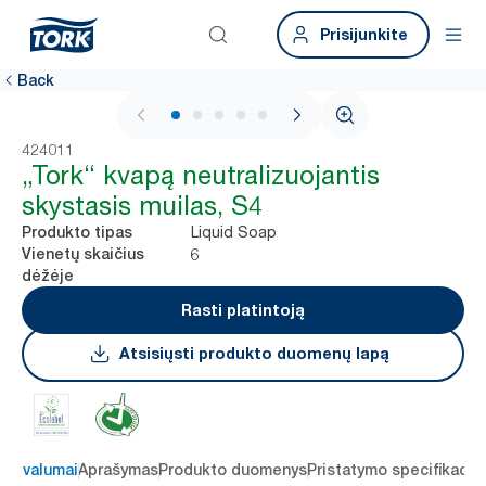
Prisijunkite
Back
1 / 6
424011
„Tork“ kvapą neutralizuojantis
skystasis muilas, S4
Liquid Soap
Produkto tipas
6
Vienetų skaičius
dėžėje
Rasti platintoją
Atsisiųsti produkto duomenų lapą
 privalumai
Aprašymas
Produkto duomenys
Pristatymo specifikacij