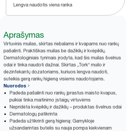
Lengva naudotis viena ranka
Aprašymas
Virtuvinis muilas, skirtas riebalams ir kvapams nuo rankų
pašalinti. Praktiškas muilas be dažiklių ir kvėpiklių.
Dermatologiniais tyrimais įrodyta, kad šis muilas švelnus
odai ir tinka naudoti dažnai. Skirtas „Tork“ muilo ir
dezinfekantų dozatoriams, kuriuos lengva naudoti,
suteikia gerą rankų higieną visiems naudotojams.
Nuorodos
Padeda pašalinti nuo rankų įprastus maisto kvapus,
puikiai tinka maitinimo įstaigų virtuvėms
Nepridėta kvėpiklių ir dažiklių – produktas švelnus odai
Dermatologų patikrinta
Padeda užtikrinti gerą higieną: Gamykloje
užsandarintas butelis su nauja pompa kiekvienam