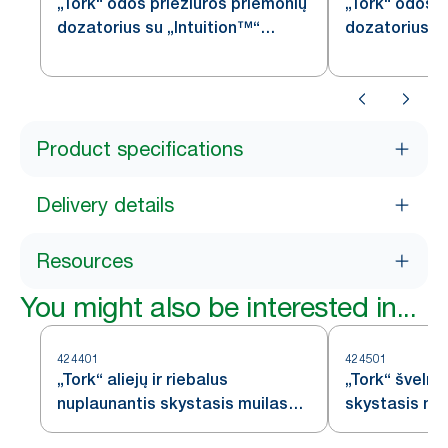
„Tork“ odos priežiūros priemonių
„Tork“ odos p
dozatorius su „Intuition™“
dozatorius, n
jutikliu, nerūdijančiojo plieno, S4
plieno, S4
Product specifications
Delivery details
Resources
You might also be interested in...
424401
424501
„Tork“ aliejų ir riebalus
„Tork“ šveln
nuplaunantis skystasis muilas
skystasis mui
S4