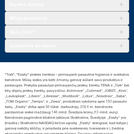
peržiūrėtu gyvavimo ciklo vertinimu (LCA), apimančiu visus
Ką mes siūlome
užpildų kokybės lygius, ir vartojimo duomenimis (muilo dozė –
1,5 g, vandens dozė – 495 g). Kadangi šie duomenys yra
Sprendimai verslui
sistemos vidurkis, jie nėra skirti naudoti teikiant anglies dioksido
Mūsų sprendimai
ataskaitas apie konkrečius gaminius ir suvartojimą.
Tvarumas
„Tork Clean Care“
„Tork Vision“ valymas
Apie „Tork“
„AD-a-Glance“
Apie mus
Susisiekite su mumis
Sėkmės istorijos
Naujienos ir pranešimai spaudai
torklt@essity.com
+370 5 268 3455
Rasti platintoją
"Tork", "Essity" prekės ženklas – pirmaujanti pasaulinė higienos ir sveikatos
UAB Essity Lithuania
bendrovė. Mūsų siekis yra kelti žmonių gerovę siūlant savo produktus ir
Naugarduko g. 98
paslaugas. Prekyba pasaulyje pirmaujančių prekių ženklų TENA ir „Tork“ bei
LT-03160 Vilnius, Lietuva
kitų stiprių prekių ženklų, pavyzdžiui, Actimove“ „Cutimed“, JOBST, „Knix“,
„Leukoplast“, „Libero“, „Libresse“, „Modibodi“, „Lotus“, „Nosotras“, „Saba“,
„TOM Organic“ „Tempo“, ir „Zewa“, produktais vykdoma apie 150 pasaulio
šalių. „Essity“ dirba apie 36 tūkst. darbuotojų. 2024 m. bendrovės
pardavimai siekė maždaug 146 mlrd. Švedijos kronų (13 mlrd. eurų).
Bendrovės pagrindinė būstinė įsikūrusi Stokholme, Švedijoje. „Essity“ yra
įtraukta į Stokholmo NASDAQ biržos sąrašą. „Essity“ stengiasi, kad kelyje į
gerovę nebūtų kliūčių, ir prisideda prie sveikesnės, tvaresnės ir į žiedinę
ekonomiką orientuotos visuomenės kūrimo. Daugiau informacijos