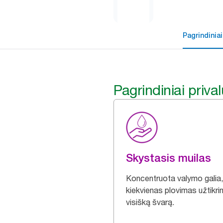
Pagrindiniai
Pagrindiniai priva
Skystasis muilas
Koncentruota valymo galia,
kiekvienas plovimas užtikri
visišką švarą.