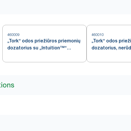
460009
460010
„Tork“ odos priežiūros priemonių
„Tork“ odos priež
dozatorius su „Intuition™“
dozatorius, nerūd
jutikliu, nerūdijančiojo plieno, S4
plieno, S4
tions