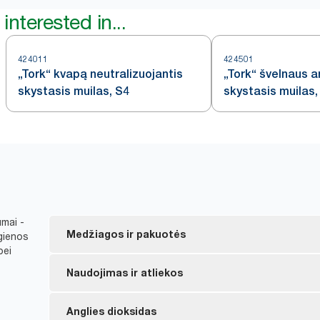
interested in...
424011
424501
„Tork“ kvapą neutralizuojantis
„Tork“ švelnaus 
skystasis muilas, S4
skystasis muilas,
umai -
Medžiagos ir pakuotės
igienos
bei
„Tork“ muilo putų ir skystojo muilo sudėtyje yra ne
Naudojimas ir atliekos
*
kilmės ingredientų.
ES ekologiniu ženklu pažymėti užpildai – mažesnis p
„Tork“ ranka valdomi dozatoriai sukonstruoti taip, 
Anglies dioksidas