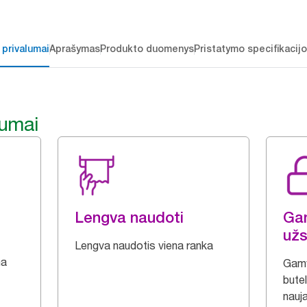
 privalumai
Aprašymas
Produkto duomenys
Pristatymo specifikacij
lumai
Lengva naudoti
Ga
užs
Lengva naudotis viena ranka
na
Gamy
butel
nauj