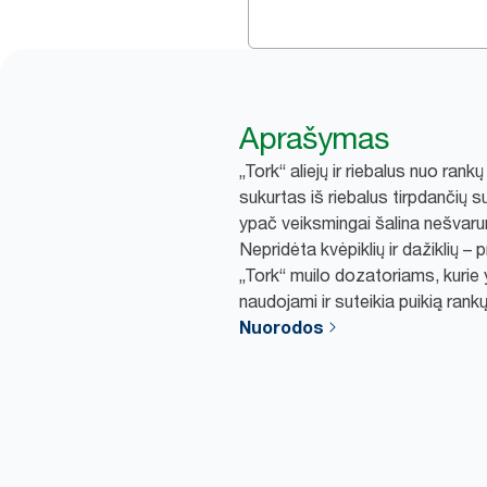
Aprašymas
„Tork“ aliejų ir riebalus nuo ran
sukurtas iš riebalus tirpdančių
ypač veiksmingai šalina nešvaru
Nepridėta kvėpiklių ir dažiklių –
„Tork“ muilo dozatoriams, kurie y
naudojami ir suteikia puikią ran
Nuorodos