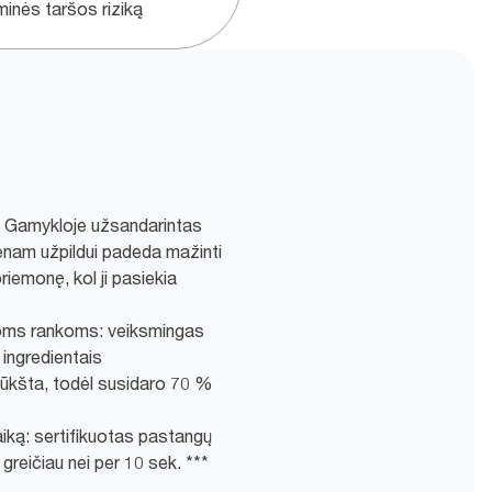
minės taršos riziką
ą: Gamykloje užsandarintas
enam užpildui padeda mažinti
riemonę, kol ji pasiekia
toms rankoms: veiksmingas
 ingredientais
liūkšta, todėl susidaro 70 %
aiką: sertifikuotas pastangų
greičiau nei per 10 sek. ***