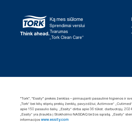
Ką mes siūlome
Sprendimai verslui
Tvarumas
„Tork Clean Care“
"Tork", "Essity" prekės ženklas – pirmaujanti pasaulinė higienos ir 
„Tork“ bei kitų stiprių prekių ženklų, pavyzdžiui, Actimove“ „Cutimed
apie 150 pasaulio šalių. „Essity“ dirba apie 36 tūkst. darbuotojų. 
„Essity“ yra įtraukta į Stokholmo NASDAQ biržos sąrašą. „Essity“ sten
informacijos
www.essity.com