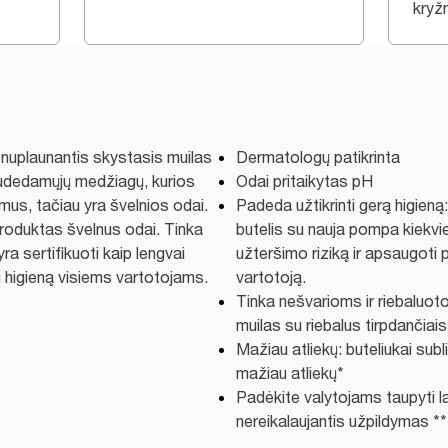
kryž
kų nuplaunantis skystasis muilas
Dermatologų patikrinta
 sudedamųjų medžiagų, kurios
Odai pritaikytas pH
mus, tačiau yra švelnios odai.
Padeda užtikrinti gerą higien
 produktas švelnus odai. Tinka
butelis su nauja pompa kiekvi
ra sertifikuoti kaip lengvai
užteršimo riziką ir apsaugoti p
kų higieną visiems vartotojams.
vartotoją.
Tinka nešvarioms ir riebaluo
muilas su riebalus tirpdančiais
Mažiau atliekų: buteliukai sub
mažiau atliekų*
Padėkite valytojams taupyti l
nereikalaujantis užpildymas ** 