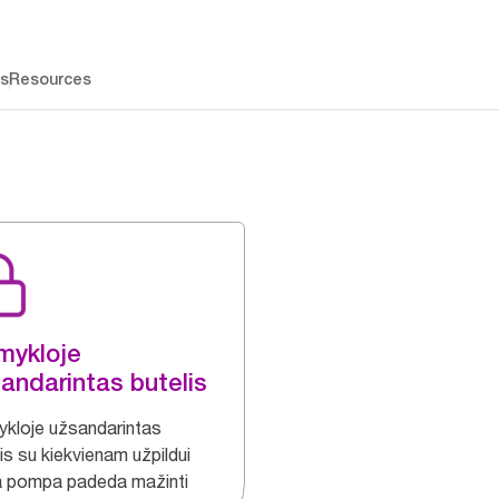
os
Resources
mykloje
andarintas butelis
kloje užsandarintas
is su kiekvienam užpildui
a pompa padeda mažinti