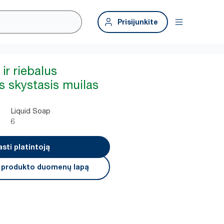
Prisijunkite
 ir riebalus
s skystasis muilas
Liquid Soap
6
asti platintoją
i produkto duomenų lapą