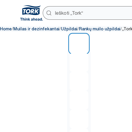
/
/
/
/
Home
Muilas ir dezinfekantai
Užpildai
Rankų muilo užpildai
„Tork
1 of 6