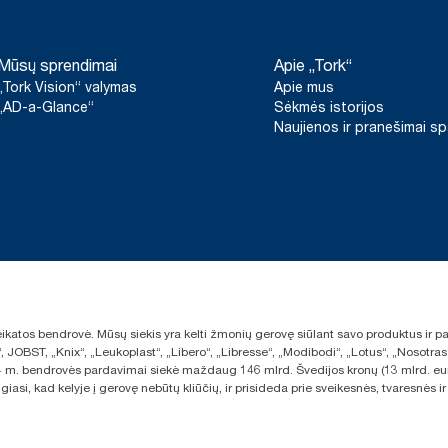
****
* Tai „Tork PeakServe®“ Europai skirtų užpildų asortimento d
Remiantis trečiosios šalies peržiūrėtu gyvavimo ciklo vertinimu
kokybės lygius, ir vartojimo duomenimis (muilo dozė – 1,5 g, v
duomenys yra sistemos vidurkis, jie nėra skirti naudoti teikiant 
Mūsų sprendimai
Apie „Tork“
konkrečius gaminius ir suvartojimą.
„Tork Vision“ valymas
Apie mus
„AD-a-Glance“
Sėkmės istorijos
Naujienos ir pranešimai s
sveikatos bendrovė. Mūsų siekis yra kelti žmonių gerovę siūlant savo produktus ir
“, JOBST, „Knix“, „Leukoplast“, „Libero“, „Libresse“, „Modibodi“, „Lotus“, „Nosot
2024 m. bendrovės pardavimai siekė maždaug 146 mlrd. Švedijos kronų (13 mlrd. eu
giasi, kad kelyje į gerovę nebūtų kliūčių, ir prisideda prie sveikesnės, tvaresnė