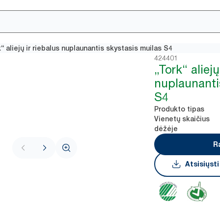
“ aliejų ir riebalus nuplaunantis skystasis muilas S4
424401
„Tork“ aliejų
nuplaunanti
S4
Produkto tipas
Vienetų skaičius
dėžėje
R
Atsisiųst