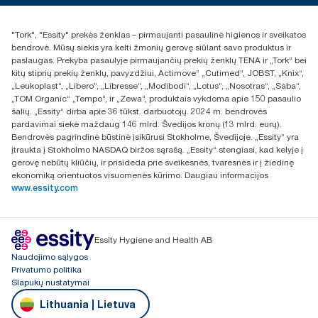
id.com/en-gb/9VIUDN.
+370 5 268 3455
*****
Remiantis „Essity“ bandymu
**
Remiantis bandymais su 20 ºC temperatūros vandeniu
Rasti platintoją
"Tork", "Essity" prekės ženklas – pirmaujanti pasaulinė higienos ir sveikatos
UAB Essity Lithuania
***
Perkama elektros energija iš atsinaujinančiųjų šaltinių,
bendrovė. Mūsų siekis yra kelti žmonių gerovę siūlant savo produktus ir
Naugarduko g. 98
sertifikuota pagal EECS su kilmės garantijomis.
paslaugas. Prekyba pasaulyje pirmaujančių prekių ženklų TENA ir „Tork“ bei
LT-03160 Vilnius, Lietuva
kitų stiprių prekių ženklų, pavyzdžiui, Actimove“ „Cutimed“, JOBST, „Knix“,
****
* Tai kosmetinių muilo putų užpildų Europoje asortimentas
„Leukoplast“, „Libero“, „Libresse“, „Modibodi“, „Lotus“, „Nosotras“, „Saba“,
pagal vartojimo duomenis, išskyrus „Tork“ skaidrias muilo putas.
„TOM Organic“ „Tempo“, ir „Zewa“, produktais vykdoma apie 150 pasaulio
Remiantis trečiosios šalies peržiūrėtu gyvavimo ciklo vertinimu
šalių. „Essity“ dirba apie 36 tūkst. darbuotojų. 2024 m. bendrovės
(LCA), apimančiu visus užpildų kokybės lygius, ir vartojimo
pardavimai siekė maždaug 146 mlrd. Švedijos kronų (13 mlrd. eurų).
duomenimis (muilo dozė – 0,6 g, vandens dozė – 409 g).
Bendrovės pagrindinė būstinė įsikūrusi Stokholme, Švedijoje. „Essity“ yra
Kadangi šie duomenys yra sistemos vidurkis, jie nėra skirti
įtraukta į Stokholmo NASDAQ biržos sąrašą. „Essity“ stengiasi, kad kelyje į
naudoti teikiant anglies dioksido ataskaitas apie konkrečius
gerovę nebūtų kliūčių, ir prisideda prie sveikesnės, tvaresnės ir į žiedinę
gaminius ir suvartojimą.
ekonomiką orientuotos visuomenės kūrimo. Daugiau informacijos
www.essity.com
Essity Hygiene and Health AB
Naudojimo sąlygos
Privatumo politika
Slapukų nustatymai
Lithuania | Lietuva