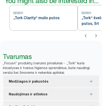
You might also be interested in...
520201
520501
„Tork Clarity“ muilo putos
„Tork“ šveln
putos, S4
Tvarumas
„Focus4“ produktų tvarumo privalumai - „Tork“ kuria
iniciatyvas ir tvarius higienos sprendimus, kurie naudingi
verslui bei žmonėms ir nekenkia aplinkai.
Medžiagos ir pakuotės
Daugelis užpildų turi ES ekologinį ženklą – jų
Naudojimas ir atliekos
poveikis aplinkai per visą gaminio gyvavimo ciklą yra
*
mažesnis.