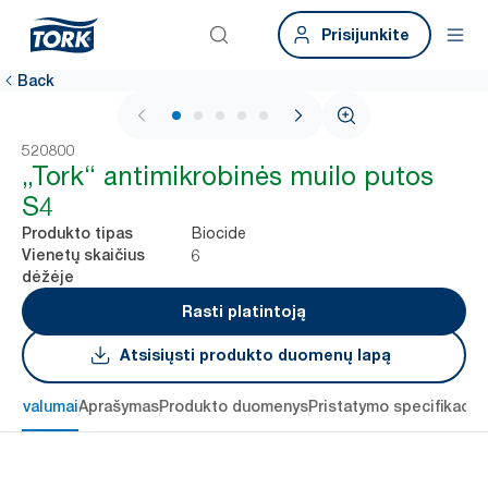
Prisijunkite
Back
1 / 5
520800
„Tork“ antimikrobinės muilo putos
S4
Biocide
Produkto tipas
6
Vienetų skaičius
dėžėje
Rasti platintoją
Atsisiųsti produkto duomenų lapą
 privalumai
Aprašymas
Produkto duomenys
Pristatymo specifikacij