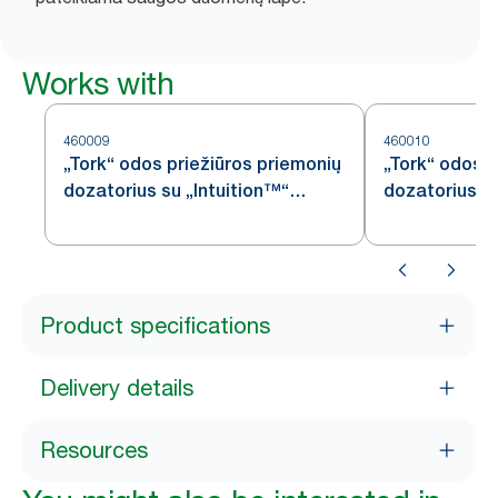
Works with
460009
460010
„Tork“ odos priežiūros priemonių
„Tork“ odos p
dozatorius su „Intuition™“
dozatorius, n
jutikliu, nerūdijančiojo plieno, S4
plieno, S4
Product specifications
Delivery details
Resources