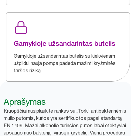
Gamykloje užsandarintas butelis
Gamykloje užsandarintas butelis su kiekvienam
užpildui nauja pompa padeda mažinti kryžminės
taršos riziką
Aprašymas
Kruopščiai nusiplaukite rankas su „Tork“ antibakterinėmis
muilo putomis, kurios yra sertifikuotos pagal standartą
EN 1499. Mažai alkoholio turinčios putos labai efektyviai
apsaugo nuo bakterijų, virusų ir grybelių. Viena procedūra