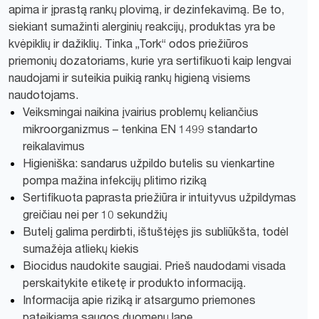
apima ir įprastą rankų plovimą, ir dezinfekavimą. Be to,
siekiant sumažinti alerginių reakcijų, produktas yra be
kvėpiklių ir dažiklių. Tinka „Tork“ odos priežiūros
priemonių dozatoriams, kurie yra sertifikuoti kaip lengvai
naudojami ir suteikia puikią rankų higieną visiems
naudotojams.
Veiksmingai naikina įvairius problemų keliančius
mikroorganizmus – tenkina EN 1499 standarto
reikalavimus
Higieniška: sandarus užpildo butelis su vienkartine
pompa mažina infekcijų plitimo riziką
Sertifikuota paprasta priežiūra ir intuityvus užpildymas
greičiau nei per 10 sekundžių
Butelį galima perdirbti, ištuštėjęs jis subliūkšta, todėl
sumažėja atliekų kiekis
Biocidus naudokite saugiai. Prieš naudodami visada
perskaitykite etiketę ir produkto informaciją.
Informacija apie riziką ir atsargumo priemones
pateikiama saugos duomenų lape.