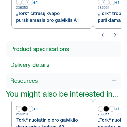
+
1
+
1
236050
236051
„Tork“ citrusų kvapo
„Tork“ tropin
purškiamasis oro gaiviklis A1
purškiamasis 
Product specifications
Delivery details
Resources
You might also be interested in...
+
1
+
1
256010
256011
Tork“ nuolatinio oro gaiviklio
„Tork“ nuolati
dozatorius, baltas, A3
dozatorius, j