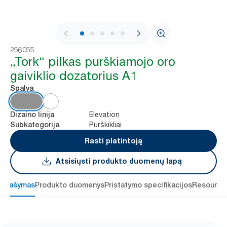
1 / 5
256055
„Tork“ pilkas purškiamojo oro
gaiviklio dozatorius A1
Spalva
Elevation
Dizaino linija
Purškikliai
Subkategorija
Rasti platintoją
Atsisiųsti produkto duomenų lapą
Aprašymas
Produkto duomenys
Pristatymo specifikacijos
Resource