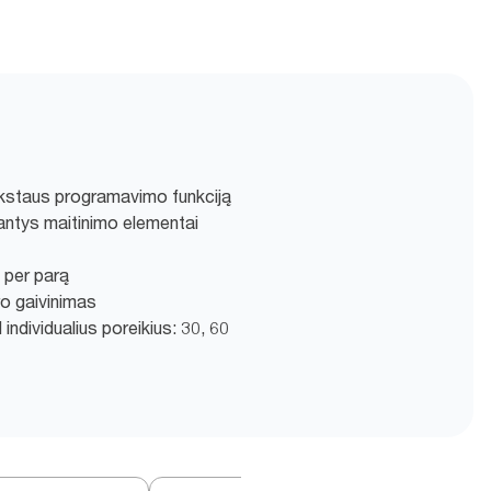
ankstaus programavimo funkciją
kiantys maitinimo elementai
 per parą
ro gaivinimas
ndividualius poreikius: 30, 60