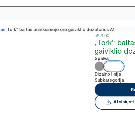
/
ai
„Tork“ baltas purškiamojo oro gaiviklio dozatorius A1
562000
„Tork“ balt
gaiviklio do
Spalva
Dizaino linija
Subkategorija
R
Atsisiųst