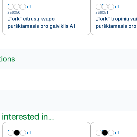
+
1
+
1
236050
236051
„Tork“ citrusų kvapo
„Tork“ tropinių va
purškiamasis oro gaiviklis A1
purškiamasis oro 
tions
interested in...
+
1
+
1