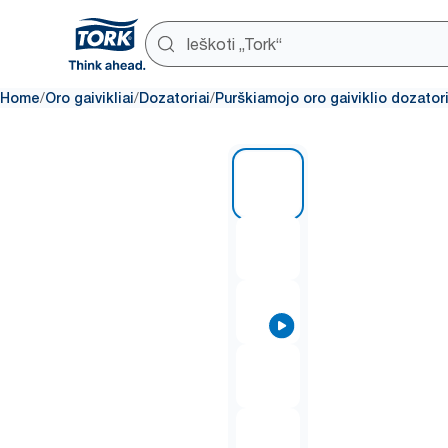
/
/
/
Home
Oro gaivikliai
Dozatoriai
Purškiamojo oro gaiviklio dozatori
1 of 6