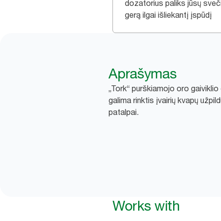
dozatorius paliks jūsų sve
gerą ilgai išliekantį įspūdį
Aprašymas
„Tork“ purškiamojo oro gaiviklio
galima rinktis įvairių kvapų užpi
patalpai.
Works with