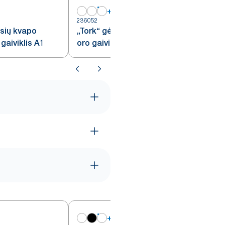
+
1
236052
2
isių kvapo
„Tork“ gėlių kvapo purškiamasis
gaiviklis A1
oro gaiviklis A1
+
1