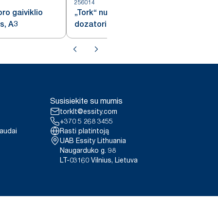
256014
2
oro gaiviklio
„Tork“ nuolatinio oro gaiviklio
s, A3
dozatorius IoT
Susisiekite su mumis
torklt@essity.com
+370 5 268 3455
paudai
Rasti platintoją
UAB Essity Lithuania
Naugarduko g. 98
LT-03160 Vilnius, Lietuva