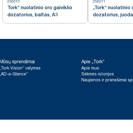
256010
256011
Tork“ nuolatinio oro gaiviklio
„Tork“ nuolatinio 
dozatorius, baltas, A3
dozatorius, juoda
Mūsų sprendimai
Apie „Tork“
„Tork Vision“ valymas
Apie mus
„AD-a-Glance“
Sėkmės istorijos
Naujienos ir pranešimai s