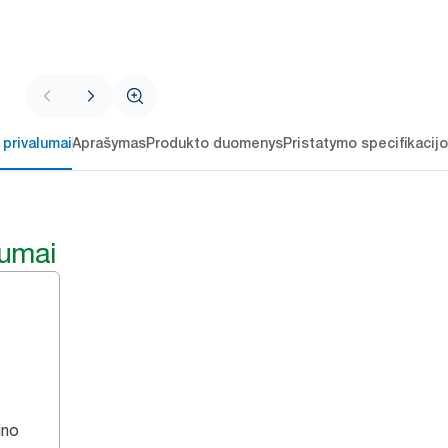
 privalumai
Aprašymas
Produkto duomenys
Pristatymo specifikacij
lumai
ino