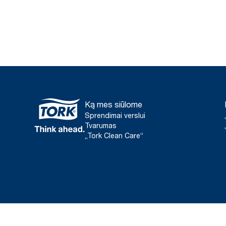
Ką mes siūlome
Sprendimai verslui
Tvarumas
„Tork Clean Care“