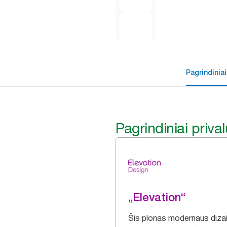
Pagrindiniai
Pagrindiniai priva
„Elevation“
Šis plonas modernaus diza