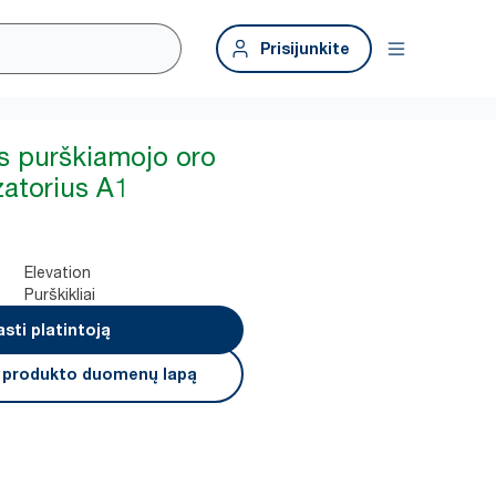
Prisijunkite
as purškiamojo oro
zatorius A1
Elevation
Purškikliai
asti platintoją
i produkto duomenų lapą