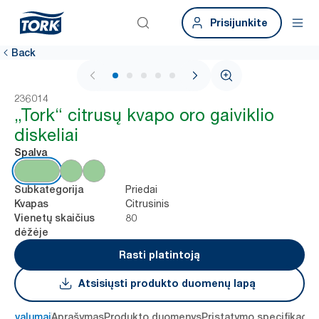
Prisijunkite
Back
1 / 5
236014
„Tork“ citrusų kvapo oro gaiviklio
diskeliai
Spalva
Priedai
Subkategorija
Citrusinis
Kvapas
80
Vienetų skaičius
dėžėje
Rasti platintoją
Atsisiųsti produkto duomenų lapą
 privalumai
Aprašymas
Produkto duomenys
Pristatymo specifikacij