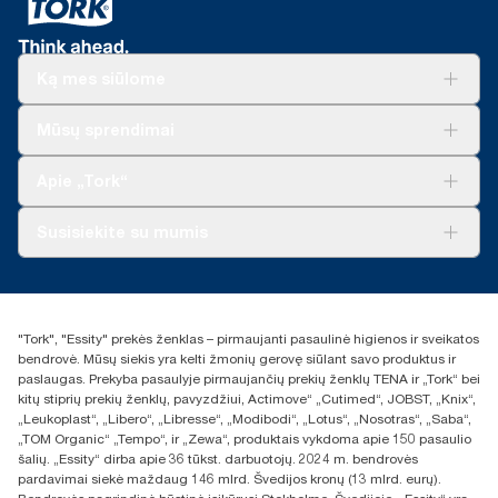
Ką mes siūlome
Sprendimai verslui
Mūsų sprendimai
Tvarumas
„Tork Clean Care“
„Tork Vision“ valymas
Apie „Tork“
„AD-a-Glance“
Apie mus
Susisiekite su mumis
Sėkmės istorijos
Naujienos ir pranešimai spaudai
torklt@essity.com
+370 5 268 3455
Rasti platintoją
"Tork", "Essity" prekės ženklas – pirmaujanti pasaulinė higienos ir sveikatos
UAB Essity Lithuania
bendrovė. Mūsų siekis yra kelti žmonių gerovę siūlant savo produktus ir
Naugarduko g. 98
paslaugas. Prekyba pasaulyje pirmaujančių prekių ženklų TENA ir „Tork“ bei
LT-03160 Vilnius, Lietuva
kitų stiprių prekių ženklų, pavyzdžiui, Actimove“ „Cutimed“, JOBST, „Knix“,
„Leukoplast“, „Libero“, „Libresse“, „Modibodi“, „Lotus“, „Nosotras“, „Saba“,
„TOM Organic“ „Tempo“, ir „Zewa“, produktais vykdoma apie 150 pasaulio
šalių. „Essity“ dirba apie 36 tūkst. darbuotojų. 2024 m. bendrovės
pardavimai siekė maždaug 146 mlrd. Švedijos kronų (13 mlrd. eurų).