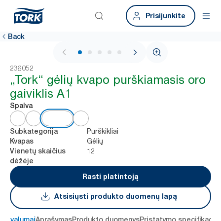
Prisijunkite
Back
1 / 6
236052
„Tork“ gėlių kvapo purškiamasis oro
gaiviklis A1
Spalva
Purškikliai
Subkategorija
Gėlių
Kvapas
12
Vienetų skaičius
dėžėje
Rasti platintoją
Atsisiųsti produkto duomenų lapą
 privalumai
Aprašymas
Produkto duomenys
Pristatymo specifikacij