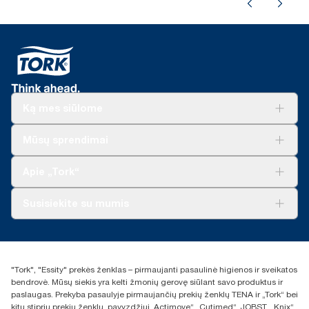
Ką mes siūlome
Sprendimai verslui
Mūsų sprendimai
Tvarumas
„Tork Clean Care“
„Tork Vision“ valymas
Apie „Tork“
„AD-a-Glance“
Apie mus
Susisiekite su mumis
Sėkmės istorijos
Naujienos ir pranešimai spaudai
torklt@essity.com
+370 5 268 3455
Rasti platintoją
"Tork", "Essity" prekės ženklas – pirmaujanti pasaulinė higienos ir sveikatos
UAB Essity Lithuania
bendrovė. Mūsų siekis yra kelti žmonių gerovę siūlant savo produktus ir
Naugarduko g. 98
paslaugas. Prekyba pasaulyje pirmaujančių prekių ženklų TENA ir „Tork“ bei
LT-03160 Vilnius, Lietuva
kitų stiprių prekių ženklų, pavyzdžiui, Actimove“ „Cutimed“, JOBST, „Knix“,