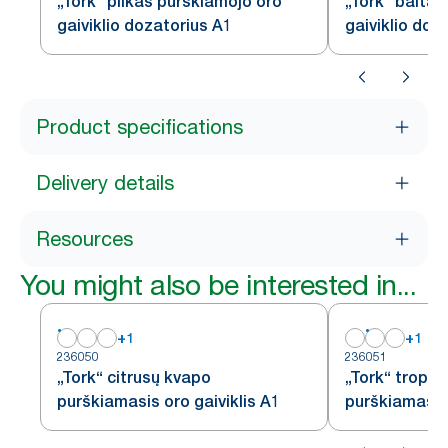
„Tork“ pilkas purškiamojo oro
„Tork“ baltas
gaiviklio dozatorius A1
gaiviklio doz
Product specifications
Delivery details
Resources
You might also be interested in...
+
1
+
1
236050
236051
„Tork“ citrusų kvapo
„Tork“ tropin
purškiamasis oro gaiviklis A1
purškiamasis 