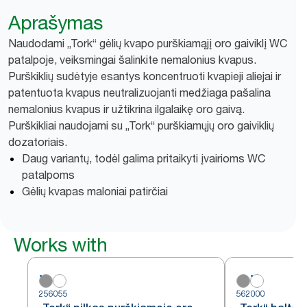
Aprašymas
Naudodami „Tork“ gėlių kvapo purškiamąjį oro gaiviklį WC
patalpoje, veiksmingai šalinkite nemalonius kvapus.
Purškiklių sudėtyje esantys koncentruoti kvapieji aliejai ir
patentuota kvapus neutralizuojanti medžiaga pašalina
nemalonius kvapus ir užtikrina ilgalaikę oro gaivą.
Purškikliai naudojami su „Tork“ purškiamųjų oro gaiviklių
dozatoriais.
Daug variantų, todėl galima pritaikyti įvairioms WC
patalpoms
Gėlių kvapas maloniai patirčiai
Works with
256055
562000