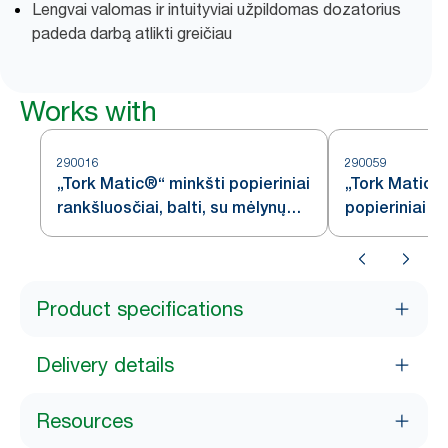
Lengvai valomas ir intuityviai užpildomas dozatorius
padeda darbą atlikti greičiau
Works with
290016
290059
„Tork Matic®“ minkšti popieriniai
„Tork Matic®“
rankšluosčiai, balti, su mėlynų
popieriniai ra
lapų raštu, H1
H1
Product specifications
Delivery details
Resources