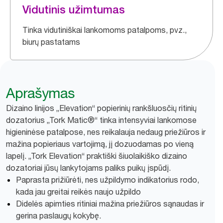
Vidutinis užimtumas
Tinka vidutiniškai lankomoms patalpoms, pvz.,
biurų pastatams
Aprašymas
Dizaino linijos „Elevation“ popierinių rankšluosčių ritinių
dozatorius „Tork Matic®“ tinka intensyviai lankomose
higieninėse patalpose, nes reikalauja nedaug priežiūros ir
mažina popieriaus vartojimą, jį dozuodamas po vieną
lapelį. „Tork Elevation“ praktiški šiuolaikiško dizaino
dozatoriai jūsų lankytojams paliks puikų įspūdį.
Paprasta prižiūrėti, nes užpildymo indikatorius rodo,
kada jau greitai reikės naujo užpildo
Didelės apimties ritiniai mažina priežiūros sąnaudas ir
gerina paslaugų kokybę.