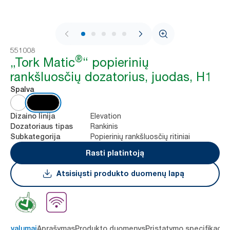
1 / 9
551008
®
„Tork Matic
“ popierinių
rankšluosčių dozatorius, juodas, H1
Spalva
Elevation
Dizaino linija
Rankinis
Dozatoriaus tipas
Popierinių rankšluosčių ritiniai
Subkategorija
Rasti platintoją
Atsisiųsti produkto duomenų lapą
 privalumai
Aprašymas
Produkto duomenys
Pristatymo specifikacij