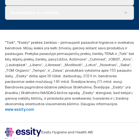
atliktame gyvavimo ciklo nuo gavybos iki ciklo pabaigos
„AD-a-Glance“
vertinime.
Apie mus
Susisiekite su mumis
Sėkmės istorijos
Naujienos ir pranešimai spaudai
torklt@essity.com
+370 5 268 3455
Rasti platintoją
"Tork", "Essity" prekės ženklas – pirmaujanti pasaulinė higienos ir sveikatos
UAB Essity Lithuania
bendrovė. Mūsų siekis yra kelti žmonių gerovę siūlant savo produktus ir
Naugarduko g. 98
paslaugas. Prekyba pasaulyje pirmaujančių prekių ženklų TENA ir „Tork“ bei
LT-03160 Vilnius, Lietuva
kitų stiprių prekių ženklų, pavyzdžiui, Actimove“ „Cutimed“, JOBST, „Knix“,
„Leukoplast“, „Libero“, „Libresse“, „Modibodi“, „Lotus“, „Nosotras“, „Saba“,
„TOM Organic“ „Tempo“, ir „Zewa“, produktais vykdoma apie 150 pasaulio
šalių. „Essity“ dirba apie 36 tūkst. darbuotojų. 2024 m. bendrovės
pardavimai siekė maždaug 146 mlrd. Švedijos kronų (13 mlrd. eurų).
Bendrovės pagrindinė būstinė įsikūrusi Stokholme, Švedijoje. „Essity“ yra
įtraukta į Stokholmo NASDAQ biržos sąrašą. „Essity“ stengiasi, kad kelyje į
gerovę nebūtų kliūčių, ir prisideda prie sveikesnės, tvaresnės ir į žiedinę
ekonomiką orientuotos visuomenės kūrimo. Daugiau informacijos
www.essity.com
Essity Hygiene and Health AB