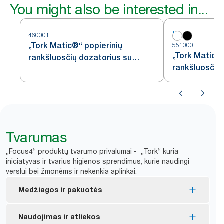
You might also be interested in...
460001
„Tork Matic®“ popierinių
551000
„Tork Matic®“
rankšluosčių dozatorius su
rankšluosčių 
„Intuition“ jutikliu, nerūdijančiojo
H1
plieno, H1
Tvarumas
„Focus4“ produktų tvarumo privalumai - „Tork“ kuria
iniciatyvas ir tvarius higienos sprendimus, kurie naudingi
verslui bei žmonėms ir nekenkia aplinkai.
Medžiagos ir pakuotės
ES ekologiniu ženklu pažymėti užpildai – mažesnis
Naudojimas ir atliekos