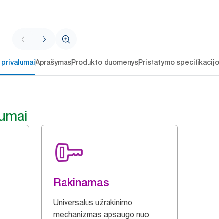
 privalumai
Aprašymas
Produkto duomenys
Pristatymo specifikacij
lumai
Rakinamas
Universalus užrakinimo
mechanizmas apsaugo nuo