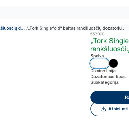
/
„Singlefold“ popierinių rankšluosčių dozatoriai
„Tork Singlefold“ baltas rankšluosčių dozatorius H3
553000
„Tork Single
rankšluosči
Spalva
Dizaino linija
Dozatoriaus tipas
Subkategorija
R
Atsisiųst