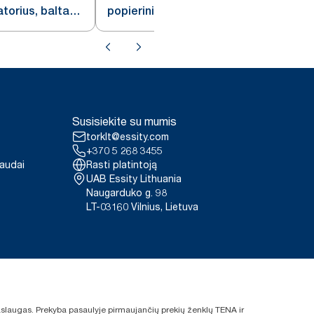
torius, baltas,
popierinių rankšluosčių
dozatorius, baltas, H1
Susisiekite su mumis
torklt@essity.com
+370 5 268 3455
paudai
Rasti platintoją
UAB Essity Lithuania
Naugarduko g. 98
LT-03160 Vilnius, Lietuva
 paslaugas. Prekyba pasaulyje pirmaujančių prekių ženklų TENA ir