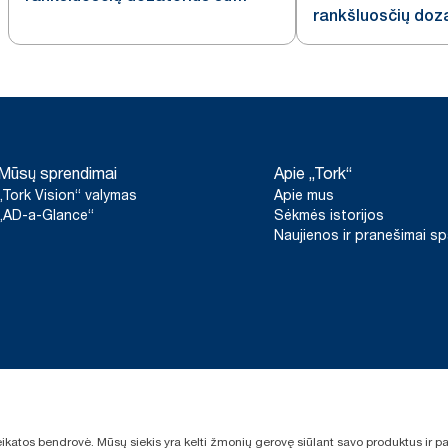
rankšluosčių doza
„Intuition“ jutikliu, nerūdijančiojo
H1
plieno, H1
Mūsų sprendimai
Apie „Tork“
„Tork Vision“ valymas
Apie mus
„AD-a-Glance“
Sėkmės istorijos
Naujienos ir pranešimai s
sveikatos bendrovė. Mūsų siekis yra kelti žmonių gerovę siūlant savo produktus ir