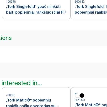
100278
290143
„Tork Singlefold“ ypač minkšti
„Tork Singlefold“ 
balti popieriniai rankšluosčiai H3
popieriniai rankš
tions
interested in...
460001
„Tork Matic®“ popierinių
551000
„Tork Matic®“ pop
rankšluosčių dozatorius su