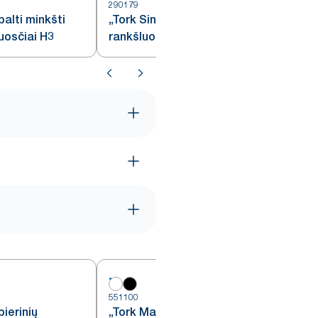
290179
balti minkšti
„Tork Singlefold“ žali
luosčiai H3
rankšluosčiai H3
551100
5
ierinių
„Tork Matic®“ automatinis