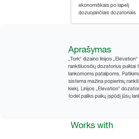
ekonomiškais po lapelį
dozuojančiais dozatoriais
Aprašymas
„Tork“ dizaino linijos „Elevation“
rankšluosčių dozatorius puikiai t
lankomoms patalpoms. Patikima
sistema mažina popierinių rankšl
kiekį. Linijos „Elevation“ dozatoria
todėl paliks puikų įspūdį jūsų la
Works with