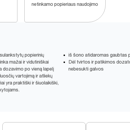
netinkamo popieriaus naudojimo
 sulankstytų popierinių
iš šono atidaromas gaubtas p
inka mažai ir vidutiniškai
Dėl tvirtos ir patikimos dozat
 dozavimo po vieną lapelį
nebesukti galvos
uosčių vartojimą ir atliekų
i yra praktiški ir šiuolaikiški,
nkytojams.