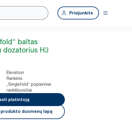
Prisijunkite
fold“ baltas
ų dozatorius H3
Elevation
Rankinis
„Singlefold“ popieriniai
rankšluosčiai
asti platintoją
i produkto duomenų lapą