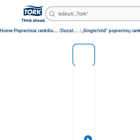
/
/
/
Home
Popieriniai rankšluosčiai
Dozatoriai
1 of 8