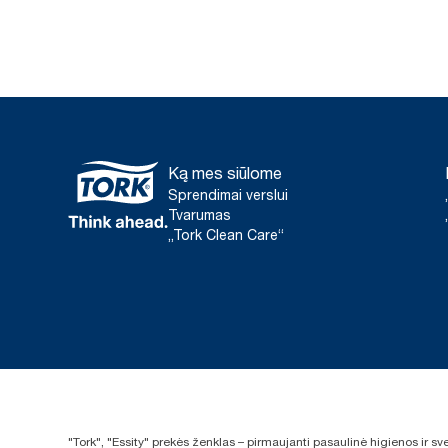
Ką mes siūlome
Sprendimai verslui
Tvarumas
„Tork Clean Care“
"Tork", "Essity" prekės ženklas – pirmaujanti pasaulinė higienos ir 