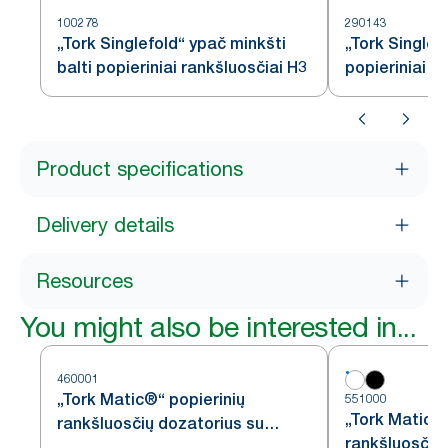
100278
290143
„Tork Singlefold“ ypač minkšti
„Tork Singlefo
balti popieriniai rankšluosčiai H3
popieriniai r
Product specifications
Delivery details
Resources
You might also be interested in...
460001
„Tork Matic®“ popierinių
551000
„Tork Matic®“
rankšluosčių dozatorius su
rankšluosčių 
„Intuition“ jutikliu, nerūdijančiojo