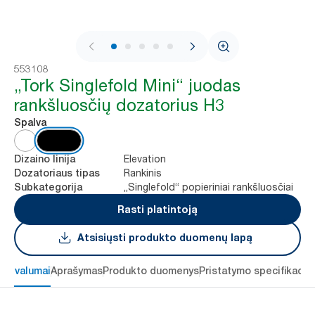
1 / 8
553108
„Tork Singlefold Mini“ juodas
rankšluosčių dozatorius H3
Spalva
Elevation
Dizaino linija
Rankinis
Dozatoriaus tipas
„Singlefold“ popieriniai rankšluosčiai
Subkategorija
Rasti platintoją
Atsisiųsti produkto duomenų lapą
 privalumai
Aprašymas
Produkto duomenys
Pristatymo specifikacij