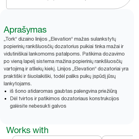
Aprašymas
„Tork“ dizaino linijos „Elevation“ mažas sulankstytų
popierinių rankšluosčių dozatorius puikiai tinka mažai ir
vidutiniškai lankomoms patalpoms. Patikima dozavimo
po vieną lapelį sistema mažina popierinių rankšluosčių
vartojimą ir atliekų kiekį. Linijos „Elevation“ dozatoriai yra
praktiški ir šiuolaikiški, todėl paliks puikų įspūdį jūsų
lankytojams.
iš šono atidaromas gaubtas palengvina priežiūrą
Dėl tvirtos ir patikimos dozatoriaus konstrukcijos
galėsite nebesukti galvos
Works with