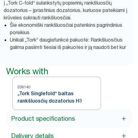
į „Tork C-fold“ sulankstytų popierinių rankšluosčių
dozatorius – įprastinius dozatorius, kuriuose pateikiami į
krūveles sukrauti rankšluosčiai.
Šie ekonomiški rankšluosčiai patenkins pagrindinius
poreikius
Unikali „Tork“ daugiafunkcė pakuotė: Rankšluosčius
galima pasiimti tiesiai iš pakuotės ir ją naudoti bet kur
Works with
208140
„Tork Singlefold“ baltas
rankšluosčių dozatorius H3
Product specifications
Delivery details