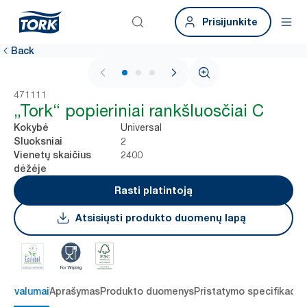
Prisijunkite
Back
1 / 3
471111
„Tork“ popieriniai rankšluosčiai C
Universal
Kokybė
2
Sluoksniai
2400
Vienetų skaičius
dėžėje
Rasti platintoją
Atsisiųsti produkto duomenų lapą
 privalumai
Aprašymas
Produkto duomenys
Pristatymo specifikacij