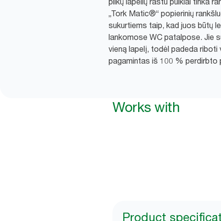
pilkų lapelių raštu puikiai tinka r
„Tork Matic®“ popierinių rankšlu
sukurtiems taip, kad juos būtų le
lankomose WC patalpose. Jie su
vieną lapelį, todėl padeda riboti 
pagamintas iš 100 % perdirbto 
Works with
Product specifica