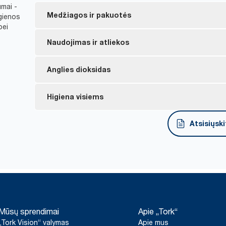
umai -
Medžiagos ir pakuotės
igienos
bei
ES ekologiniu ženklu pažymėti užpildai – mažesnis p
Naudojimas ir atliekos
gaminio gyvavimo ciklą.
„FSC®“ pažymėti užpildai – pagaminti iš atsakinga
Po vieną lapelį dozuojantys dozatoriai padeda kontr
Anglies dioksidas
atliekų kiekį.
„Tork“ natūralios spalvos gaminiai gaminami iš 100
% pluošto gaunama iš alternatyvių šaltinių, tokių k
„Tork C fold“ pakeitus „Tork Matic“ rankšluosčiais,
„Tork Matic®“ vidutinis anglies pėdsakas nuo gavyb
Higiena visiems
kartonas.
*
23 %.
9,6 g CO2e vienam naudojimui, o nuo gavybos iki 
*
naudojimui.
**
99,9 % nestringa.
Užpildai yra trečiosios šalies patvirtinti kaip tinka
Atsisiųsk
*
Rankšluosčiai su 21 % mažesniu anglies pėdsaku.
maistu.
Naudojantis paslauga „Tork PaperCircle®“, „Tork“ ra
***
perdirbti į naujus gaminius.
*
Dozatoriai yra sertifikuoti kaip lengvai naudojami.
*
Tai „Tork Matic®“ (H1) Europai skirtų užpildų asortimento duom
„Tork Easy Handling®“ ergonomiškas pakuotes lengvi
Remiantis trečiosios šalies peržiūrėtais gyvavimo ciklo vertinim
*
Palyginus „Tork“ 471114 ir 290265 vidurkį su „Tork 290067 remia
išmesti.
kokybės lygių užpildus ir vartojimo duomenis. Kadangi šie duome
nėra skirti naudoti teikiant anglies dioksido ataskaitas apie kon
**
Naudojant su „Tork“ užpildais 290016, 290059 ir 290067.
**
Vidutiniškai, palyginti su visų „Tork Matic®“ (H1) užpildų angli
*
Švedijos reumato asociacijos sertifikuoti gaminiai.
***
Siūloma kai kuriose Europos šalyse.
Mūsų sprendimai
Apie „Tork“
savo popieriaus gamybai pradėjome pirkti elektros energiją iš ats
ir suderintą pagal kilmės garantijas. Gautas anglies dioksido
„Tork Vision“ valymas
Apie mus