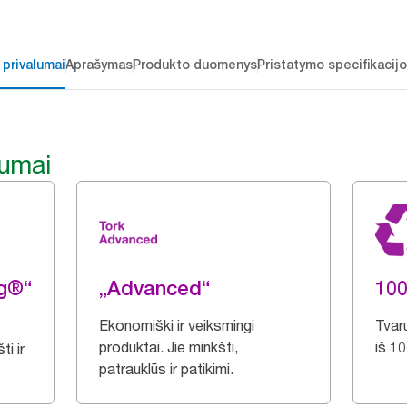
 privalumai
Aprašymas
Produkto duomenys
Pristatymo specifikacij
lumai
ng®“
„Advanced“
100
Ekonomiški ir veiksmingi
Tvar
produktai. Jie minkšti,
iš 1
i ir
patrauklūs ir patikimi.