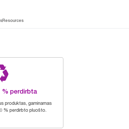
os
Resources
 % perdirbta
us produktas, gaminamas
00 % perdirbto pluošto.