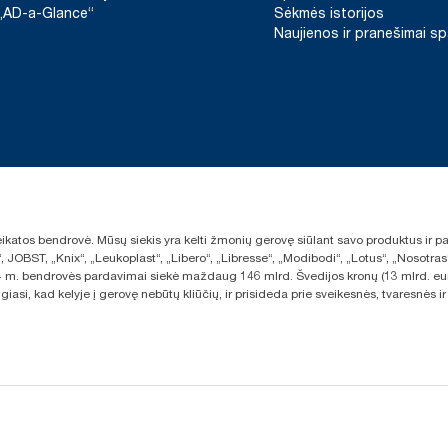
įvertintas trečiosios šalies atliktame gyvavimo ciklo nuo gavybos
„AD-a-Glance“
Sėkmės istorijos
Naujienos ir pranešimai s
sveikatos bendrovė. Mūsų siekis yra kelti žmonių gerovę siūlant savo produktus ir
“, JOBST, „Knix“, „Leukoplast“, „Libero“, „Libresse“, „Modibodi“, „Lotus“, „Nosot
2024 m. bendrovės pardavimai siekė maždaug 146 mlrd. Švedijos kronų (13 mlrd. eu
giasi, kad kelyje į gerovę nebūtų kliūčių, ir prisideda prie sveikesnės, tvaresnė