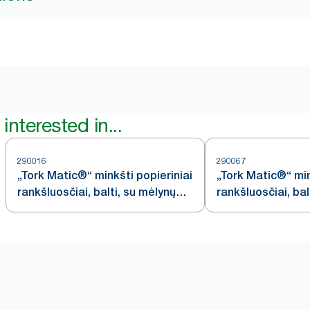
interested in...
290016
290067
„Tork Matic®“ minkšti popieriniai
„Tork Matic®“ min
rankšluosčiai, balti, su mėlynų
rankšluosčiai, bal
lapų raštu, H1
spalvos lapelių r