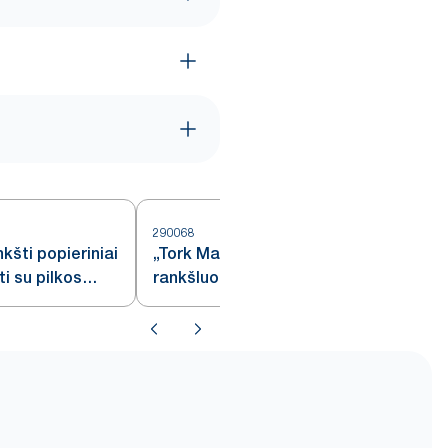
290068
kšti popieriniai
„Tork Matic®“ popieriniai
ti su pilkos
rankšluosčiai, mėlyni, H1
aštu, H1