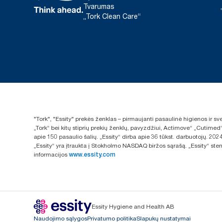
Tvarumas
„Tork Clean Care“
"Tork", "Essity" prekės ženklas – pirmaujanti pasaulinė higienos ir 
„Tork“ bei kitų stiprių prekių ženklų, pavyzdžiui, Actimove“ „Cutimed
apie 150 pasaulio šalių. „Essity“ dirba apie 36 tūkst. darbuotojų. 
„Essity“ yra įtraukta į Stokholmo NASDAQ biržos sąrašą. „Essity“ sten
informacijos
www.essity.com
Essity Hygiene and Health AB
Naudojimo sąlygos
Privatumo politika
Slapukų nustatymai