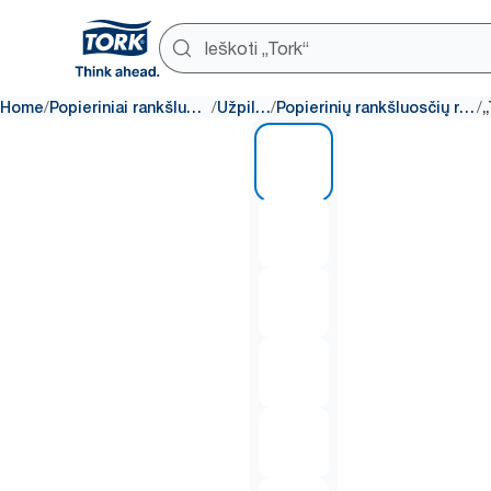
/
/
/
/
Home
Popieriniai rankšluosčiai
Užpildai
Popierinių rankšluosčių ritiniai
1 of 7