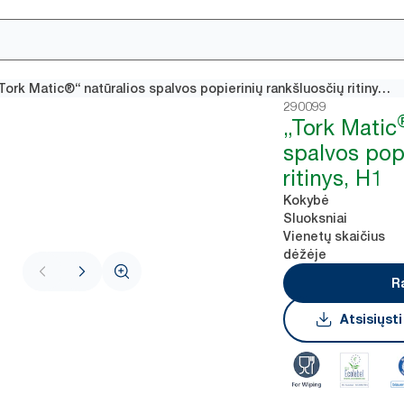
„Tork Matic®“ natūralios spalvos popierinių rankšluosčių ritinys, H1
290099
„Tork Matic
spalvos pop
ritinys, H1
Kokybė
Sluoksniai
Vienetų skaičius
dėžėje
R
Atsisiųst