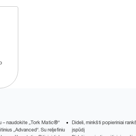
o
 – naudokite „Tork Matic®“
Dideli, minkšti popieriniai ran
tinius „Advanced“. Su reljefiniu
įspūdį