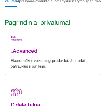
 privalumai
Aprašymas
Produkto duomenys
Pristatymo specifikacij
Pagrindiniai privalumai
„Advanced“
Ekonomiški ir veiksmingi produktai. Jie minkšti,
patrauklūs ir patikimi.
Didelė talpa