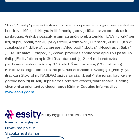
Naujienos ir pranešimai spaudai
torklt@essity.com
+370 5 268 3455
Rasti platintoją
"Tork", "Essity" prekės ženklas – pirmaujanti pasaulinė higienos ir sveikatos
UAB Essity Lithuania
bendrovė. Mūsų siekis yra kelti žmonių gerovę siūlant savo produktus ir
Naugarduko g. 98
paslaugas. Prekyba pasaulyje pirmaujančių prekių ženklų TENA ir „Tork“ bei
LT-03160 Vilnius, Lietuva
kitų stiprių prekių ženklų, pavyzdžiui, Actimove“ „Cutimed“, JOBST, „Knix“,
„Leukoplast“, „Libero“, „Libresse“, „Modibodi“, „Lotus“, „Nosotras“, „Saba“,
„TOM Organic“ „Tempo“, ir „Zewa“, produktais vykdoma apie 150 pasaulio
šalių. „Essity“ dirba apie 36 tūkst. darbuotojų. 2024 m. bendrovės
pardavimai siekė maždaug 146 mlrd. Švedijos kronų (13 mlrd. eurų).
Bendrovės pagrindinė būstinė įsikūrusi Stokholme, Švedijoje. „Essity“ yra
įtraukta į Stokholmo NASDAQ biržos sąrašą. „Essity“ stengiasi, kad kelyje į
gerovę nebūtų kliūčių, ir prisideda prie sveikesnės, tvaresnės ir į žiedinę
ekonomiką orientuotos visuomenės kūrimo. Daugiau informacijos
www.essity.com
Essity Hygiene and Health AB
Naudojimo sąlygos
Privatumo politika
Slapukų nustatymai