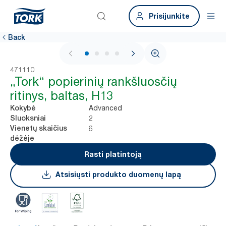
Prisijunkite
Back
1 / 4
471110
„Tork“ popierinių rankšluosčių
ritinys, baltas, H13
Advanced
Kokybė
2
Sluoksniai
6
Vienetų skaičius
dėžėje
Rasti platintoją
Atsisiųsti produkto duomenų lapą