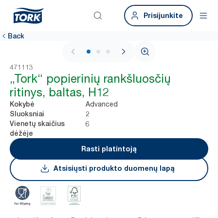
Prisijunkite
Back
1 / 3
471113
„Tork“ popierinių rankšluosčių
ritinys, baltas, H12
Advanced
Kokybė
2
Sluoksniai
6
Vienetų skaičius
dėžėje
Rasti platintoją
Atsisiųsti produkto duomenų lapą