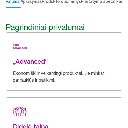
 privalumai
Aprašymas
Produkto duomenys
Pristatymo specifikacij
Pagrindiniai privalumai
„Advanced“
Ekonomiški ir veiksmingi produktai. Jie minkšti,
patrauklūs ir patikimi.
Didelė talpa