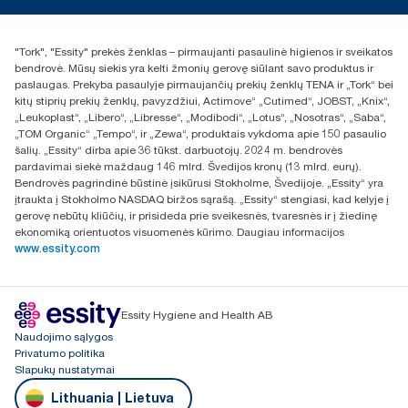
torklt@essity.com
+370 5 268 3455
Rasti platintoją
"Tork", "Essity" prekės ženklas – pirmaujanti pasaulinė higienos ir sveikatos
UAB Essity Lithuania
bendrovė. Mūsų siekis yra kelti žmonių gerovę siūlant savo produktus ir
Naugarduko g. 98
paslaugas. Prekyba pasaulyje pirmaujančių prekių ženklų TENA ir „Tork“ bei
LT-03160 Vilnius, Lietuva
kitų stiprių prekių ženklų, pavyzdžiui, Actimove“ „Cutimed“, JOBST, „Knix“,
„Leukoplast“, „Libero“, „Libresse“, „Modibodi“, „Lotus“, „Nosotras“, „Saba“,
„TOM Organic“ „Tempo“, ir „Zewa“, produktais vykdoma apie 150 pasaulio
šalių. „Essity“ dirba apie 36 tūkst. darbuotojų. 2024 m. bendrovės
pardavimai siekė maždaug 146 mlrd. Švedijos kronų (13 mlrd. eurų).
Bendrovės pagrindinė būstinė įsikūrusi Stokholme, Švedijoje. „Essity“ yra
įtraukta į Stokholmo NASDAQ biržos sąrašą. „Essity“ stengiasi, kad kelyje į
gerovę nebūtų kliūčių, ir prisideda prie sveikesnės, tvaresnės ir į žiedinę
ekonomiką orientuotos visuomenės kūrimo. Daugiau informacijos
www.essity.com
Essity Hygiene and Health AB
Naudojimo sąlygos
Privatumo politika
Slapukų nustatymai
Lithuania | Lietuva