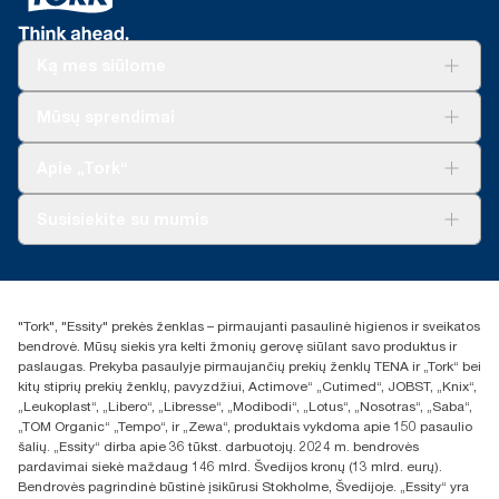
Švedijos reumato asociacijos sertifikuoti gaminiai.
duomenys yra sistemos vidurkis, jie nėra skirti naudoti teikiant
prekystalio sistema su „Tork“ tradicine dozatorių servetėlių
anglies dioksido ataskaitas apie konkrečius gaminius ir
sistema (271600 su 10935)​
suvartojimą.
***
Galimi vietiniai apribojimai. Prieš išmesdami produktą į
Ką mes siūlome
**
Vidutiniškai, palyginti su visų „Tork Xpressnap®“ sistemos (N4)
pramoninę komposto dėžę, pasiteiraukite vietos valdžios
užpildų anglies pėdsako vidurkiu iki savo popieriaus gamybai
institucijos, ar produktas yra tinkamas kompostuoti. Taip pat
Sprendimai verslui
Mūsų sprendimai
pradėjome pirkti elektros energiją iš atsinaujinančiųjų šaltinių,
įsitikinkite, kad produktas nebuvo naudojamas kartu su
Tvarumas
patikrintą ir suderintą pagal kilmės garantijas. Gautas anglies
pavojingomis ar nekompostuojamomis medžiagomis.
„Tork Clean Care“
„Tork Vision“ valymas
dioksido pėdsako sumažėjimas buvo įvertintas trečiosios šalies
Apie „Tork“
atliktame gyvavimo ciklo nuo gavybos iki ciklo pabaigos
„AD-a-Glance“
vertinime.
Apie mus
Susisiekite su mumis
Sėkmės istorijos
Naujienos ir pranešimai spaudai
torklt@essity.com
+370 5 268 3455
Rasti platintoją
"Tork", "Essity" prekės ženklas – pirmaujanti pasaulinė higienos ir sveikatos
UAB Essity Lithuania
bendrovė. Mūsų siekis yra kelti žmonių gerovę siūlant savo produktus ir
Naugarduko g. 98
paslaugas. Prekyba pasaulyje pirmaujančių prekių ženklų TENA ir „Tork“ bei
LT-03160 Vilnius, Lietuva
kitų stiprių prekių ženklų, pavyzdžiui, Actimove“ „Cutimed“, JOBST, „Knix“,
„Leukoplast“, „Libero“, „Libresse“, „Modibodi“, „Lotus“, „Nosotras“, „Saba“,
„TOM Organic“ „Tempo“, ir „Zewa“, produktais vykdoma apie 150 pasaulio
šalių. „Essity“ dirba apie 36 tūkst. darbuotojų. 2024 m. bendrovės
pardavimai siekė maždaug 146 mlrd. Švedijos kronų (13 mlrd. eurų).
Bendrovės pagrindinė būstinė įsikūrusi Stokholme, Švedijoje. „Essity“ yra