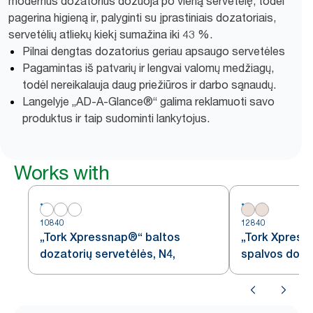
modernus dozatorius dozuoja po vieną servetėlę, todėl
pagerina higieną ir, palyginti su įprastiniais dozatoriais,
servetėlių atliekų kiekį sumažina iki 43 %.
Pilnai dengtas dozatorius geriau apsaugo servetėles
Pagamintas iš patvarių ir lengvai valomų medžiagų,
todėl nereikalauja daug priežiūros ir darbo sąnaudų.
Langelyje „AD-A-Glance®“ galima reklamuoti savo
produktus ir taip sudominti lankytojus.
Works with
10840
12840
„Tork Xpressnap®“ baltos
„Tork Xpress
dozatorių servetėlės, N4,
spalvos doza