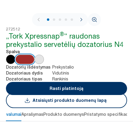
1 / 8
272512
®
„Tork Xpressnap
“ raudonas
prekystalio servetėlių dozatorius N4
Spalva
Prekystalio
Dozatorių išdėstymas
Vidutinis
Dozatoriaus dydis
Rankinis
Dozatoriaus tipas
Rasti platintoją
Atsisiųsti produkto duomenų lapą
 privalumai
Aprašymas
Produkto duomenys
Pristatymo specifikacij