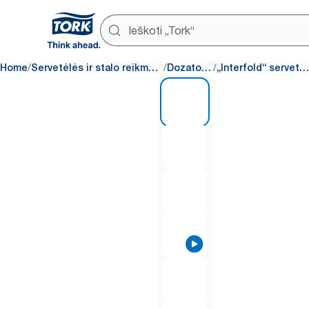
/
/
/
Home
Servetėlės ir stalo reikmenys
Dozatoriai
„Interfold“ servetėlė
1 of 7