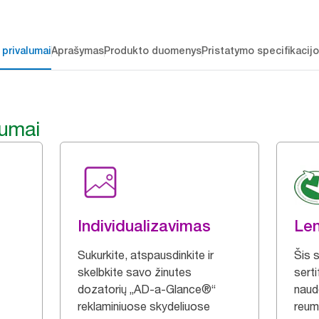
 privalumai
Aprašymas
Produkto duomenys
Pristatymo specifikacij
lumai
Individualizavimas
Len
Sukurkite, atspausdinkite ir
Šis 
skelbkite savo žinutes
serti
dozatorių „AD-a-Glance®“
naud
reklaminiuose skydeliuose
reum