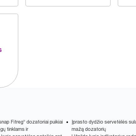
s
nap Fitreg“ dozatoriai puikiai
Įprasto dydžio servetėlės sula
gų tinklams ir
mažą dozatorių