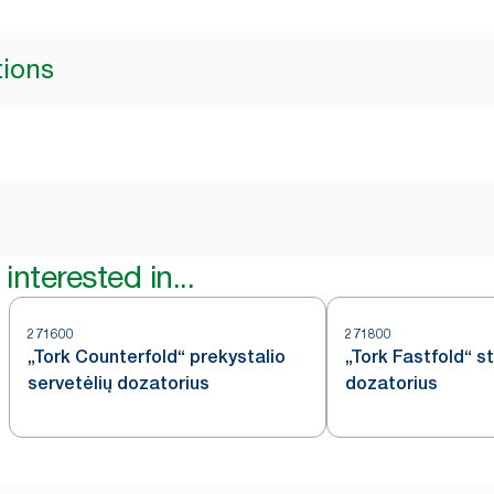
tions
interested in...
271600
271800
„Tork Counterfold“ prekystalio
„Tork Fastfold“ st
servetėlių dozatorius
dozatorius