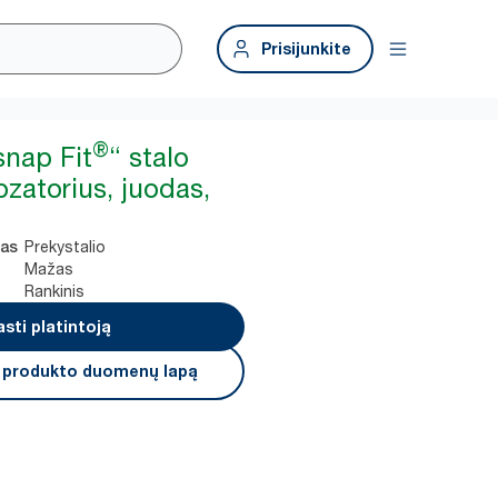
Prisijunkite
®
snap Fit
“ stalo
ozatorius, juodas,
Prekystalio
mas
Mažas
Rankinis
asti platintoją
i produkto duomenų lapą