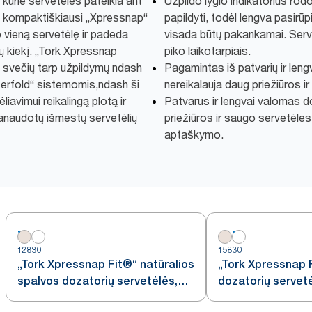
urie servetėles pateikia ant
Užpildo lygio indikatorius rodo
ų kompaktiškiausi „Xpressnap“
papildyti, todėl lengva pasirūp
 vieną servetėlę ir padeda
visada būtų pakankamai. Serve
kų kiekį. „Tork Xpressnap
piko laikotarpiais.
u svečių tarp užpildymų ndash
Pagamintas iš patvarių ir len
nterfold“ sistemomis,ndash ši
nereikalauja daug priežiūros i
avimui reikalingą plotą ir
Patvarus ir lengvai valomas d
naudotų išmestų servetėlių
priežiūros ir saugo servetėle
aptaškymo.
12830
15830
„Tork Xpressnap Fit®“ natūralios
„Tork Xpressnap 
spalvos dozatorių servetėlės,
dozatorių servet
N14