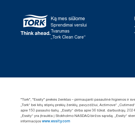
Ką mes siūlome
Sprendimai verslui
Tvarumas
„Tork Clean Care“
"Tork", "Essity" prekės ženklas – pirmaujanti pasaulinė higienos ir 
„Tork“ bei kitų stiprių prekių ženklų, pavyzdžiui, Actimove“ „Cutimed
apie 150 pasaulio šalių. „Essity“ dirba apie 36 tūkst. darbuotojų. 
„Essity“ yra įtraukta į Stokholmo NASDAQ biržos sąrašą. „Essity“ sten
informacijos
www.essity.com