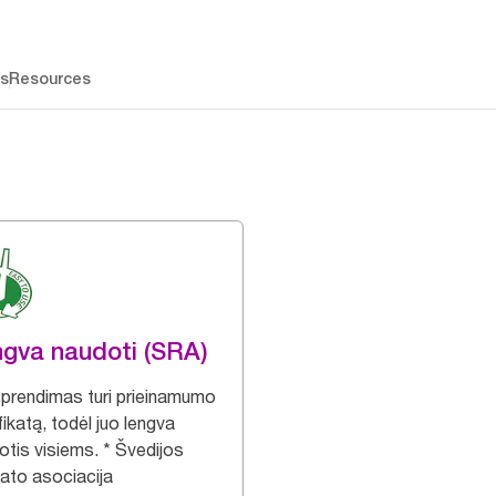
os
Resources
gva naudoti (SRA)
sprendimas turi prieinamumo
fikatą, todėl juo lengva
otis visiems. * Švedijos
ato asociacija