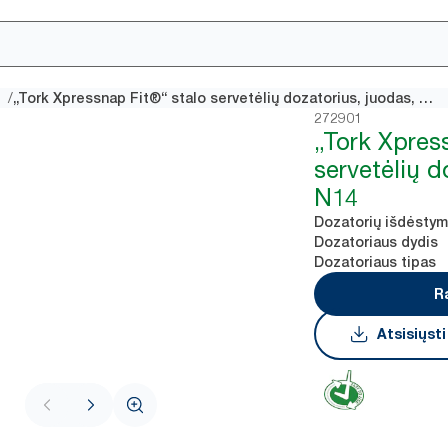
/
s
„Tork Xpressnap Fit®“ stalo servetėlių dozatorius, juodas, N14
272901
„Tork Xpres
servetėlių d
N14
Dozatorių išdėsty
Dozatoriaus dydis
Dozatoriaus tipas
R
Atsisiųst