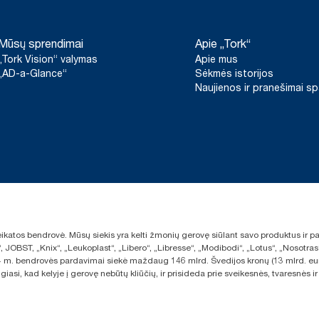
nėra skirti naudoti teikiant anglies dioksido ataskaitas apie kon
**
Vidutiniškai, palyginti su visų „Tork Xpressnap Fit®“ sistemos
*
Švedijos reumato asociacijos sertifikuoti gaminiai.
Mūsų sprendimai
Apie „Tork“
vidurkiu iki savo popieriaus gamybai pradėjome pirkti elektros en
šaltinių, patikrintą ir suderintą pagal kilmės garantijas. Gautas
„Tork Vision“ valymas
Apie mus
sumažėjimas buvo įvertintas trečiosios šalies atliktame gyvavimo
„AD-a-Glance“
Sėkmės istorijos
pabaigos vertinime.
Naujienos ir pranešimai s
sveikatos bendrovė. Mūsų siekis yra kelti žmonių gerovę siūlant savo produktus ir
“, JOBST, „Knix“, „Leukoplast“, „Libero“, „Libresse“, „Modibodi“, „Lotus“, „Nosot
2024 m. bendrovės pardavimai siekė maždaug 146 mlrd. Švedijos kronų (13 mlrd. eu
giasi, kad kelyje į gerovę nebūtų kliūčių, ir prisideda prie sveikesnės, tvaresnė