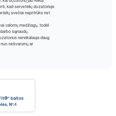
, kai dozatorių jau reikia
inti, kad servetėlių dozatoriuje
tėlių svečiai nepritrūks net
gvai valomų medžiagų, todėl
r darbo sąnaudų.
ozatorius nereikalauja daug
s nuo nešvarumų ar
Fit®“ baltos
ėlės, N14