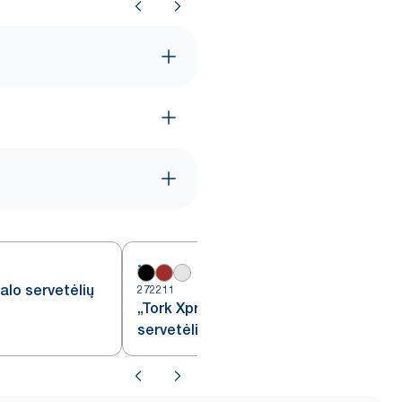
alo servetėlių
272211
2
„Tork Xpressnap®“ pastatomas
servetėlių dozatorius, juodas, N4