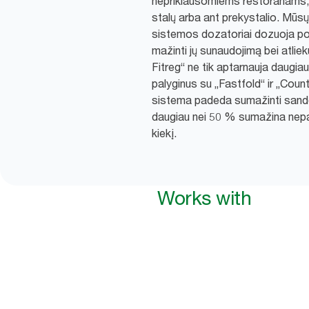
nepriklausomiems restoranams, k
stalų arba ant prekystalio. Mūs
sistemos dozatoriai dozuoja po
mažinti jų sunaudojimą bei atlie
Fitreg“ ne tik aptarnauja daugia
palyginus su „Fastfold“ ir „Cou
sistema padeda sumažinti sandėli
daugiau nei 50 % sumažina nepa
kiekį.
Works with