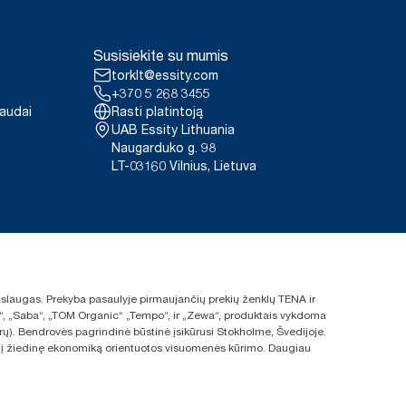
krečius gaminius ir suvartojimą.
 (N14) užpildų anglies pėdsako
Susisiekite su mumis
ergiją iš atsinaujinančiųjų
 anglies dioksido pėdsako
torklt@essity.com
 ciklo nuo gavybos iki ciklo
+370 5 268 3455
paudai
Rasti platintoją
UAB Essity Lithuania
Naugarduko g. 98
LT-03160 Vilnius, Lietuva
 paslaugas. Prekyba pasaulyje pirmaujančių prekių ženklų TENA ir
ras“, „Saba“, „TOM Organic“ „Tempo“, ir „Zewa“, produktais vykdoma
rų). Bendrovės pagrindinė būstinė įsikūrusi Stokholme, Švedijoje.
s ir į žiedinę ekonomiką orientuotos visuomenės kūrimo. Daugiau