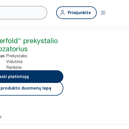
Prisijunkite
erfold“ prekystalio
ozatorius
Prekystalio
mas
Vidutinis
Rankinis
asti platintoją
i produkto duomenų lapą
s