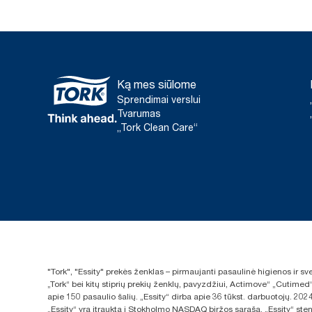
Ką mes siūlome
Sprendimai verslui
Tvarumas
„Tork Clean Care“
"Tork", "Essity" prekės ženklas – pirmaujanti pasaulinė higienos ir 
„Tork“ bei kitų stiprių prekių ženklų, pavyzdžiui, Actimove“ „Cutimed
apie 150 pasaulio šalių. „Essity“ dirba apie 36 tūkst. darbuotojų. 
„Essity“ yra įtraukta į Stokholmo NASDAQ biržos sąrašą. „Essity“ sten