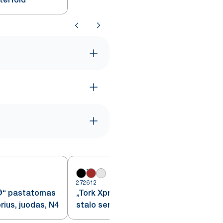
272612
2
®“ pastatomas
„Tork Xpressnap®“ raudonas
rius, juodas, N4
stalo servetėlių dozatorius N4