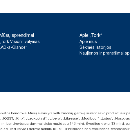
Mūsų sprendimai
Apie „Tork“
„Tork Vision“ valymas
Apie mus
„AD-a-Glance“
Sėkmės istorijos
Naujienos ir pranešimai s
sveikatos bendrovė. Mūsų siekis yra kelti žmonių gerovę siūlant savo produktus ir
“, JOBST, „Knix“, „Leukoplast“, „Libero“, „Libresse“, „Modibodi“, „Lotus“, „Nosot
2024 m. bendrovės pardavimai siekė maždaug 146 mlrd. Švedijos kronų (13 mlrd. eu
giasi, kad kelyje į gerovę nebūtų kliūčių, ir prisideda prie sveikesnės, tvaresnė