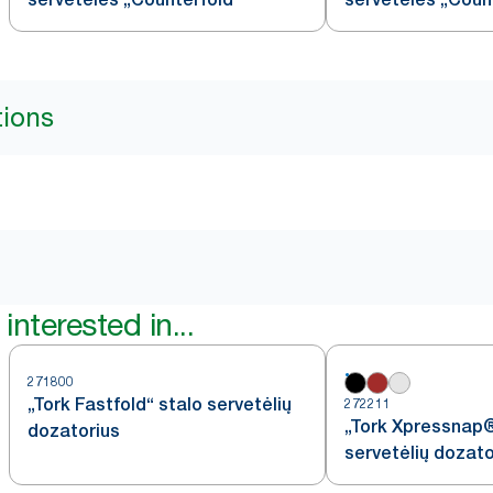
tions
interested in...
271800
„Tork Fastfold“ stalo servetėlių
272211
„Tork Xpressnap
dozatorius
servetėlių dozato