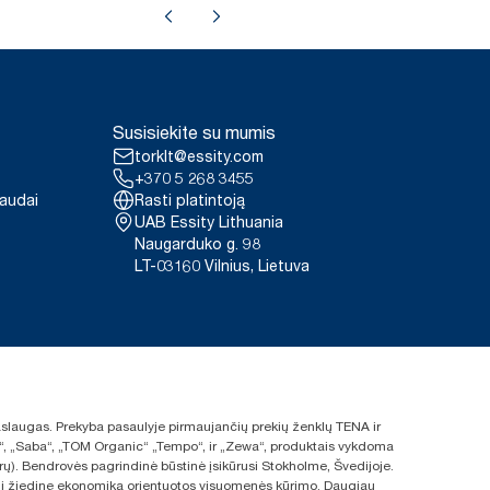
Susisiekite su mumis
torklt@essity.com
+370 5 268 3455
paudai
Rasti platintoją
UAB Essity Lithuania
Naugarduko g. 98
LT-03160 Vilnius, Lietuva
 paslaugas. Prekyba pasaulyje pirmaujančių prekių ženklų TENA ir
ras“, „Saba“, „TOM Organic“ „Tempo“, ir „Zewa“, produktais vykdoma
rų). Bendrovės pagrindinė būstinė įsikūrusi Stokholme, Švedijoje.
s ir į žiedinę ekonomiką orientuotos visuomenės kūrimo. Daugiau