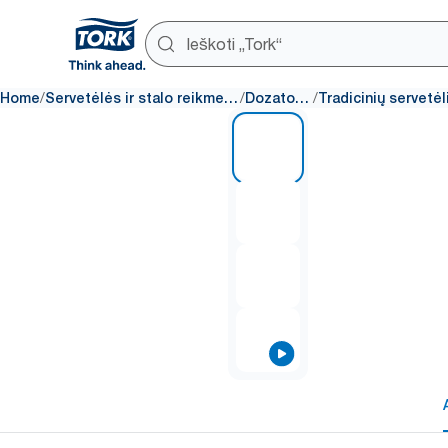
/
/
/
Home
Servetėlės ir stalo reikmenys
Dozatoriai
1 of 4