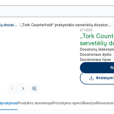
/
Tradicinių servetėlių dozatoriai
„Tork Counterfold“ prekystalio servetėlių dozatorius
271600
„Tork Count
servetėlių d
Dozatorių išdėsty
Dozatoriaus dydis
Dozatoriaus tipas
R
Atsisiųst
Aprašymas
Produkto duomenys
Pristatymo specifikacijos
Resource