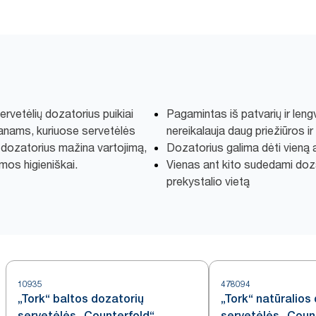
ervetėlių dozatorius puikiai
Pagamintas iš patvarių ir len
ranams, kuriuose servetėlės
nereikalauja daug priežiūros i
s dozatorius mažina vartojimą,
Dozatorius galima dėti vieną a
mos higieniškai.
Vienas ant kito sudedami doz
prekystalio vietą
10935
478094
„Tork“ baltos dozatorių
„Tork“ natūralios
servetėlės „Counterfold“
servetėlės „Coun