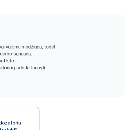
gvai valomų medžiagų, todėl
r darbo sąnaudų.
nt kito
atoriai padeda taupyti
 dozatorių
terfold“