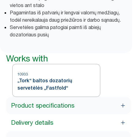
vietos ant stalo
Pagamintas iš patvarių ir lengvai valomų medžiagų,
todėl nereikalauja daug priežiūros ir darbo sąnaudų.
Servetėles galima patogiai paimti iš abiejų
dozatoriaus pusių
Works with
10933
„Tork“ baltos dozatorių
servetėlės „Fastfold“
Product specifications
Delivery details