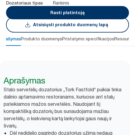
Rankinis
Dozatoriaus tipas
Rasti platintoją
Atsisiųsti produkto duomenų lapą
Aprašymas
Produkto duomenys
Pristatymo specifikacijos
Resource
Aprašymas
Stalo servetėlių dozatorius „Tork Fastfold“ puikiai tinka
dalinio aptarnavimo restoranams, kuriuose ant stalų
pateikiamos mažos servetėlės. Naudojant šį
kompaktišką dozatorių bus sunaudojama mažiau
servetėlių, o kiekvieną kartą lankytojai gaus naujų ir
švarių.
Dėl nedidelio pagrindo dozatorius užima nedaug