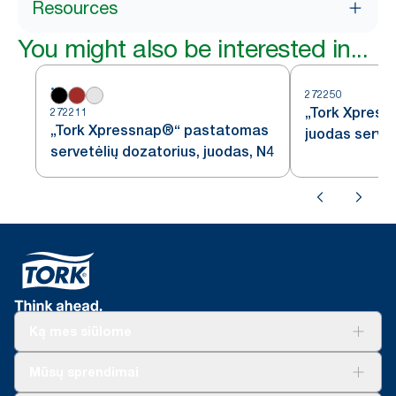
Resources
You might also be interested in...
272250
„Tork Xpress
272211
„Tork Xpressnap®“ pastatomas
juodas servet
servetėlių dozatorius, juodas, N4
Ką mes siūlome
Sprendimai verslui
Mūsų sprendimai
Tvarumas