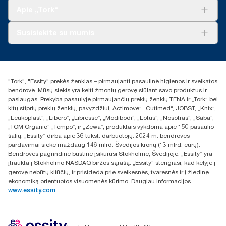
„Tork Clean Care“
„Tork Vision“ valymas
Apie „Tork“
„AD-a-Glance“
Apie mus
Susisiekite su mumis
Sėkmės istorijos
Naujienos ir pranešimai spaudai
torklt@essity.com
+370 5 268 3455
Rasti platintoją
"Tork", "Essity" prekės ženklas – pirmaujanti pasaulinė higienos ir sveikatos
UAB Essity Lithuania
bendrovė. Mūsų siekis yra kelti žmonių gerovę siūlant savo produktus ir
Naugarduko g. 98
paslaugas. Prekyba pasaulyje pirmaujančių prekių ženklų TENA ir „Tork“ bei
LT-03160 Vilnius, Lietuva
kitų stiprių prekių ženklų, pavyzdžiui, Actimove“ „Cutimed“, JOBST, „Knix“,
„Leukoplast“, „Libero“, „Libresse“, „Modibodi“, „Lotus“, „Nosotras“, „Saba“,
„TOM Organic“ „Tempo“, ir „Zewa“, produktais vykdoma apie 150 pasaulio
šalių. „Essity“ dirba apie 36 tūkst. darbuotojų. 2024 m. bendrovės
pardavimai siekė maždaug 146 mlrd. Švedijos kronų (13 mlrd. eurų).
Bendrovės pagrindinė būstinė įsikūrusi Stokholme, Švedijoje. „Essity“ yra
įtraukta į Stokholmo NASDAQ biržos sąrašą. „Essity“ stengiasi, kad kelyje į
gerovę nebūtų kliūčių, ir prisideda prie sveikesnės, tvaresnės ir į žiedinę
ekonomiką orientuotos visuomenės kūrimo. Daugiau informacijos
www.essity.com