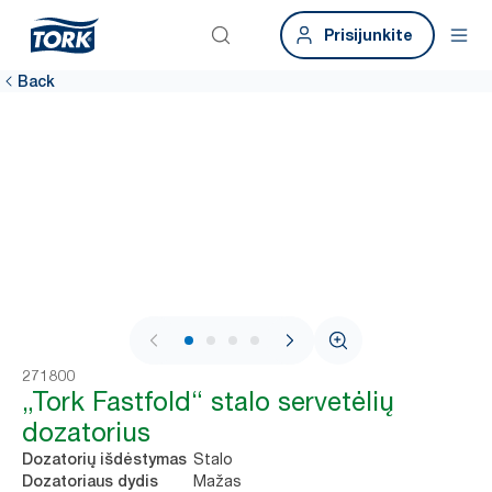
Prisijunkite
Back
1 / 4
271800
„Tork Fastfold“ stalo servetėlių
dozatorius
Stalo
Dozatorių išdėstymas
Mažas
Dozatoriaus dydis