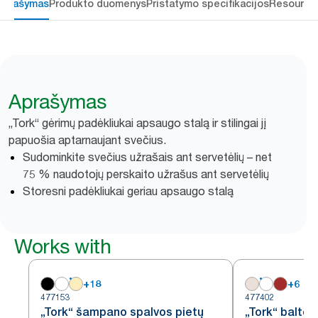
Aprašymas
Produkto duomenys
Pristatymo specifikacijos
Resource
Aprašymas
„Tork“ gėrimų padėkliukai apsaugo stalą ir stilingai jį
papuošia aptarnaujant svečius.
Sudominkite svečius užrašais ant servetėlių – net
75 % naudotojų perskaito užrašus ant servetėlių
Storesni padėkliukai geriau apsaugo stalą
Works with
+
18
+
6
477153
477402
„Tork“ šampano spalvos pietų
„Tork“ baltos