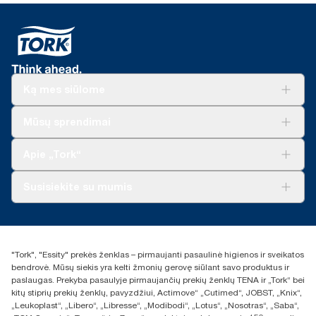
Ką mes siūlome
Sprendimai verslui
Mūsų sprendimai
Tvarumas
„Tork Clean Care“
„Tork Vision“ valymas
Apie „Tork“
„AD-a-Glance“
Apie mus
Susisiekite su mumis
Sėkmės istorijos
Naujienos ir pranešimai spaudai
torklt@essity.com
+370 5 268 3455
Rasti platintoją
"Tork", "Essity" prekės ženklas – pirmaujanti pasaulinė higienos ir sveikatos
UAB Essity Lithuania
bendrovė. Mūsų siekis yra kelti žmonių gerovę siūlant savo produktus ir
Naugarduko g. 98
paslaugas. Prekyba pasaulyje pirmaujančių prekių ženklų TENA ir „Tork“ bei
LT-03160 Vilnius, Lietuva
kitų stiprių prekių ženklų, pavyzdžiui, Actimove“ „Cutimed“, JOBST, „Knix“,
„Leukoplast“, „Libero“, „Libresse“, „Modibodi“, „Lotus“, „Nosotras“, „Saba“,