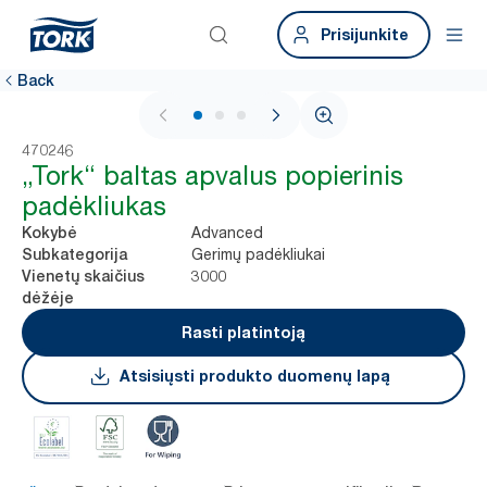
Prisijunkite
Back
1 / 3
470246
„Tork“ baltas apvalus popierinis
padėkliukas
Advanced
Kokybė
Gerimų padėkliukai
Subkategorija
3000
Vienetų skaičius
dėžėje
Rasti platintoją
Atsisiųsti produkto duomenų lapą