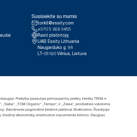
Susisiekite su mumis
torklt@essity.com
+370 5 268 3455
paudai
Rasti platintoją
UAB Essity Lithuania
Naugarduko g. 98
LT-03160 Vilnius, Lietuva
 paslaugas. Prekyba pasaulyje pirmaujančių prekių ženklų TENA ir
ras“, „Saba“, „TOM Organic“ „Tempo“, ir „Zewa“, produktais vykdoma
rų). Bendrovės pagrindinė būstinė įsikūrusi Stokholme, Švedijoje.
s ir į žiedinę ekonomiką orientuotos visuomenės kūrimo. Daugiau