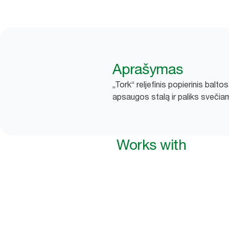
Aprašymas
„Tork“ reljefinis popierinis balto
apsaugos stalą ir paliks svečia
Works with