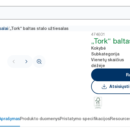
/
salai
„Tork“ baltas stalo užtiesalas
474601
„Tork“ balta
Kokybė
Subkategorija
Vienetų skaičius
dėžėje
R
Atsisiųst
Aprašymas
Produkto duomenys
Pristatymo specifikacijos
Resource