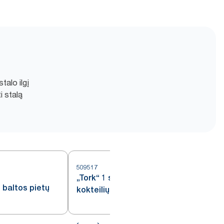
stalo ilgį
 stalą
509517
„Tork“ 1 sluoksnio baltos
o baltos pietų
kokteilių servetėlės