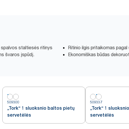
s spalvos staltiesės ritinys
Ritinio ilgis pritaikomas pagal 
ms švaros įspūdį.
Ekonomiškas būdas dekoruoti
509300
509337
„Tork“ 1 sluoksnio baltos pietų
„Tork“ 1 sluoksni
servetėlės
servetėlės