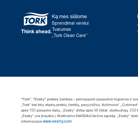
Ką mes siūlome
Sprendimai verslui
Tvarumas
„Tork Clean Care“
"Tork", "Essity" prekės ženklas – pirmaujanti pasaulinė higienos ir 
„Tork“ bei kitų stiprių prekių ženklų, pavyzdžiui, Actimove“ „Cutimed
apie 150 pasaulio šalių. „Essity“ dirba apie 36 tūkst. darbuotojų. 
„Essity“ yra įtraukta į Stokholmo NASDAQ biržos sąrašą. „Essity“ sten
informacijos
www.essity.com