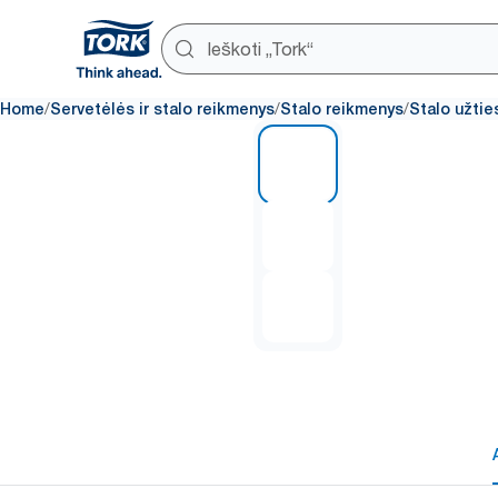
/
/
/
Home
Servetėlės ir stalo reikmenys
Stalo reikmenys
Stalo užtie
1 of 3