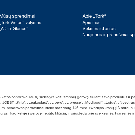
Mūsų sprendimai
Apie „Tork“
„Tork Vision“ valymas
Apie mus
„AD-a-Glance“
Sėkmės istorijos
Naujienos ir pranešimai s
sveikatos bendrovė. Mūsų siekis yra kelti žmonių gerovę siūlant savo produktus ir
“, JOBST, „Knix“, „Leukoplast“, „Libero“, „Libresse“, „Modibodi“, „Lotus“, „Nosot
2024 m. bendrovės pardavimai siekė maždaug 146 mlrd. Švedijos kronų (13 mlrd. eu
giasi, kad kelyje į gerovę nebūtų kliūčių, ir prisideda prie sveikesnės, tvaresnė