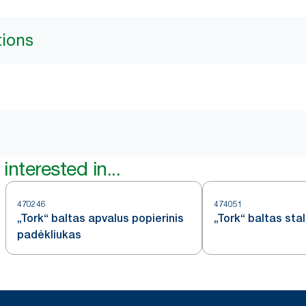
tions
interested in...
470246
474051
„Tork“ baltas apvalus popierinis
„Tork“ baltas sta
padėkliukas