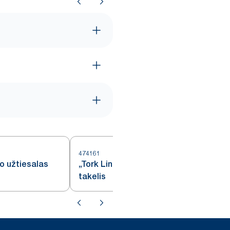
474161
4
lo užtiesalas
„Tork LinStyle®“ baltas stalo
takelis