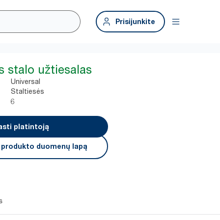
Prisijunkite
s stalo užtiesalas
Universal
Staltiesės
6
asti platintoją
i produkto duomenų lapą
s