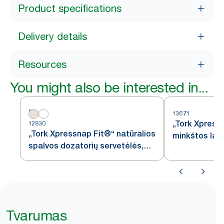
Product specifications
Delivery details
Resources
You might also be interested in...
13671
„Tork Xpress
12830
„Tork Xpressnap Fit®“ natūralios
minkštos lap
spalvos dozatorių servetėlės,
baltos dozat
N14
Tvarumas