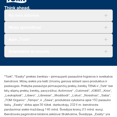
Švedijos reumato asociacijos sertifikuoti gaminiai.
duomenys yra sistemos vidurkis, jie nėra skirti naudoti teikiant
prekystalio sistema su „Tork“ tradicine dozatorių servetėlių
anglies dioksido ataskaitas apie konkrečius gaminius ir
sistema (271600 su 10935)​
suvartojimą.
***
Galimi vietiniai apribojimai. Prieš išmesdami produktą į
Ką mes siūlome
**
Vidutiniškai, palyginti su visų „Tork Xpressnap®“ sistemos (N4)
pramoninę komposto dėžę, pasiteiraukite vietos valdžios
užpildų anglies pėdsako vidurkiu iki savo popieriaus gamybai
institucijos, ar produktas yra tinkamas kompostuoti. Taip pat
Sprendimai verslui
Mūsų sprendimai
pradėjome pirkti elektros energiją iš atsinaujinančiųjų šaltinių,
įsitikinkite, kad produktas nebuvo naudojamas kartu su
Tvarumas
patikrintą ir suderintą pagal kilmės garantijas. Gautas anglies
pavojingomis ar nekompostuojamomis medžiagomis.
„Tork Clean Care“
„Tork Vision“ valymas
dioksido pėdsako sumažėjimas buvo įvertintas trečiosios šalies
Apie „Tork“
atliktame gyvavimo ciklo nuo gavybos iki ciklo pabaigos
„AD-a-Glance“
vertinime.
Apie mus
Susisiekite su mumis
Sėkmės istorijos
Naujienos ir pranešimai spaudai
torklt@essity.com
+370 5 268 3455
Rasti platintoją
"Tork", "Essity" prekės ženklas – pirmaujanti pasaulinė higienos ir sveikatos
UAB Essity Lithuania
bendrovė. Mūsų siekis yra kelti žmonių gerovę siūlant savo produktus ir
Naugarduko g. 98
paslaugas. Prekyba pasaulyje pirmaujančių prekių ženklų TENA ir „Tork“ bei
LT-03160 Vilnius, Lietuva
kitų stiprių prekių ženklų, pavyzdžiui, Actimove“ „Cutimed“, JOBST, „Knix“,
„Leukoplast“, „Libero“, „Libresse“, „Modibodi“, „Lotus“, „Nosotras“, „Saba“,
„TOM Organic“ „Tempo“, ir „Zewa“, produktais vykdoma apie 150 pasaulio
šalių. „Essity“ dirba apie 36 tūkst. darbuotojų. 2024 m. bendrovės
pardavimai siekė maždaug 146 mlrd. Švedijos kronų (13 mlrd. eurų).
Bendrovės pagrindinė būstinė įsikūrusi Stokholme, Švedijoje. „Essity“ yra