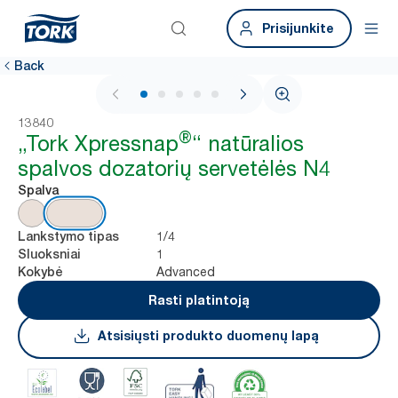
Prisijunkite
Back
1 / 7
13840
®
„Tork Xpressnap
“ natūralios
spalvos dozatorių servetėlės N4
Spalva
1/4
Lankstymo tipas
1
Sluoksniai
Advanced
Kokybė
Rasti platintoją
Atsisiųsti produkto duomenų lapą