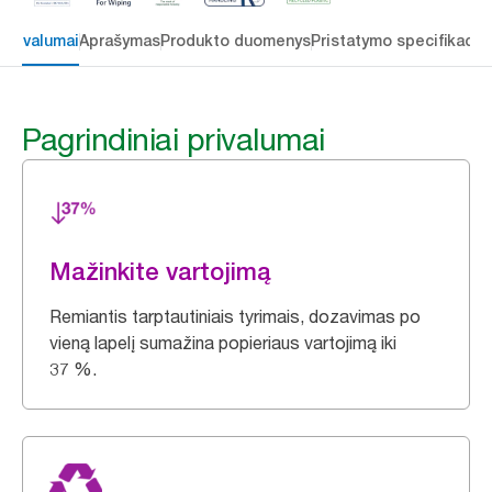
 privalumai
Aprašymas
Produkto duomenys
Pristatymo specifikacij
Pagrindiniai privalumai
Mažinkite vartojimą
Remiantis tarptautiniais tyrimais, dozavimas po
vieną lapelį sumažina popieriaus vartojimą iki
37 %.