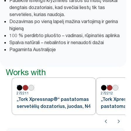
Padėkite išvengti kryžminės taršos su mūsų visiškai
dengtais dozatoriais, kad svečiai liestų tik tas
servetėles, kurias naudoja.
Dozavimas po vieną lapelį mažina vartojimą ir gerina
higieną
100 % perdirbto pluošto – vadinasi, rūpinatės aplinka
Spalva natūrali – nebalintos ir nenaudoti dažai
Pagaminta Australijoje
Works with
272211
272212
„Tork Xpressnap®“ pastatomas
„Tork Xpres
servetėlių dozatorius, juodas, N4
pastatomas s
dozatorius N