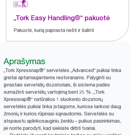
„Tork Easy Handling®“ pakuotė
Pakuotė, kurią paprasta nešti ir šalinti
Aprašymas
„Tork Xpressnap®“ servetėlės „Advanced“ puikiai tinka
greitai aptarnaujantiems restoranams. Palyginti su
įprastais servetėlių dozatoriais, ši sistema padės
sumažinti servetėlių vartojimą bent 25 %. „Tork
Xpressnap®“ natūralios 1 sluoksnio dozatorių
servetėlės puikiai tinka įstaigoms, kuriose lankosi daug
žmonių ir kurios rūpinasi sąnaudomis. Servetėlės su
atspaustu aplinkosauginiu ženklu – puikus pasirinkimas,
jei norite parodyti, kad siekiate dirbti tvariai.