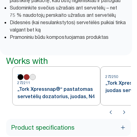
plastikinę pakuotę, kad būtų higieniškiau ir patogiau
Sudominkite svečius užrašais ant servetėlių – net
75 % naudotojų perskaito užrašus ant servetėlių
Didesnės (kai nesulankstytos) servetėlės puikiai tinka
valgant bet ką
Pramoniniu būdu kompostuojamas produktas
Works with
272250
„Tork Xpress
272211
„Tork Xpressnap®“ pastatomas
juodas servet
servetėlių dozatorius, juodas, N4
Product specifications