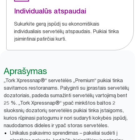
Individualūs atspaudai
Sukurkite gerą įspūdį su ekonomiškais
individualiais servetėlių atspaudais. Puikiai tinka
įsimintinai patirčiai kurti.
Aprašymas
„Tork Xpressnap®“ servetėlės „Premium“ puikiai tinka
savitarnos restoranams. Palyginti su įprastais servetėlių
dozatoriais, padeda sumažinti servetėlių vartojimą bent
25 %. „Tork Xpressnap®“ ypač minkštos baltos 2
sluoksnių dozatorių servetėlės puikiai tinka įstaigoms,
kurios rūpinasi patogumu ir nori sudaryti kokybės įspūdį,
naudodamos dideles ir ypač storas servetėles.
Unikalus pakavimo sprendimas – pakeliai sudėti į