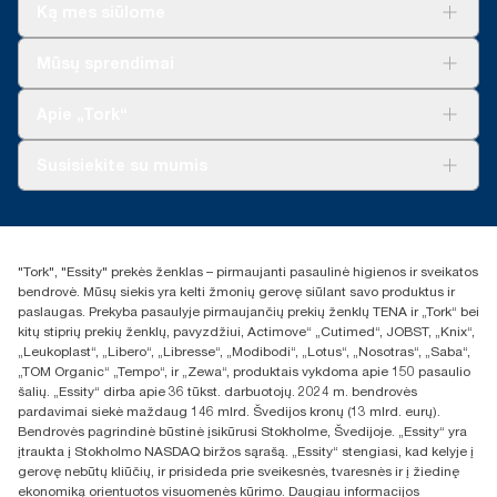
***
Galimi vietiniai apribojimai. Prieš išmesdami produktą į
Ką mes siūlome
**
Vidutiniškai, palyginti su visų „Tork Xpressnap®“ sistemos (N4)
pramoninę komposto dėžę, pasiteiraukite vietos valdžios
užpildų anglies pėdsako vidurkiu iki savo popieriaus gamybai
institucijos, ar produktas yra tinkamas kompostuoti. Taip pat
Sprendimai verslui
Mūsų sprendimai
pradėjome pirkti elektros energiją iš atsinaujinančiųjų šaltinių,
įsitikinkite, kad produktas nebuvo naudojamas kartu su
Tvarumas
patikrintą ir suderintą pagal kilmės garantijas. Gautas anglies
pavojingomis ar nekompostuojamomis medžiagomis.
„Tork Clean Care“
„Tork Vision“ valymas
dioksido pėdsako sumažėjimas buvo įvertintas trečiosios šalies
Apie „Tork“
atliktame gyvavimo ciklo nuo gavybos iki ciklo pabaigos
„AD-a-Glance“
vertinime.
Apie mus
Susisiekite su mumis
Sėkmės istorijos
Naujienos ir pranešimai spaudai
torklt@essity.com
+370 5 268 3455
Rasti platintoją
"Tork", "Essity" prekės ženklas – pirmaujanti pasaulinė higienos ir sveikatos
UAB Essity Lithuania
bendrovė. Mūsų siekis yra kelti žmonių gerovę siūlant savo produktus ir
Naugarduko g. 98
paslaugas. Prekyba pasaulyje pirmaujančių prekių ženklų TENA ir „Tork“ bei
LT-03160 Vilnius, Lietuva
kitų stiprių prekių ženklų, pavyzdžiui, Actimove“ „Cutimed“, JOBST, „Knix“,
„Leukoplast“, „Libero“, „Libresse“, „Modibodi“, „Lotus“, „Nosotras“, „Saba“,
„TOM Organic“ „Tempo“, ir „Zewa“, produktais vykdoma apie 150 pasaulio
šalių. „Essity“ dirba apie 36 tūkst. darbuotojų. 2024 m. bendrovės
pardavimai siekė maždaug 146 mlrd. Švedijos kronų (13 mlrd. eurų).
Bendrovės pagrindinė būstinė įsikūrusi Stokholme, Švedijoje. „Essity“ yra
įtraukta į Stokholmo NASDAQ biržos sąrašą. „Essity“ stengiasi, kad kelyje į
gerovę nebūtų kliūčių, ir prisideda prie sveikesnės, tvaresnės ir į žiedinę
ekonomiką orientuotos visuomenės kūrimo. Daugiau informacijos