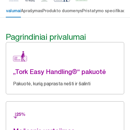
 privalumai
Aprašymas
Produkto duomenys
Pristatymo specifikacij
Pagrindiniai privalumai
„Tork Easy Handling®“ pakuotė
Pakuotė, kurią paprasta nešti ir šalinti