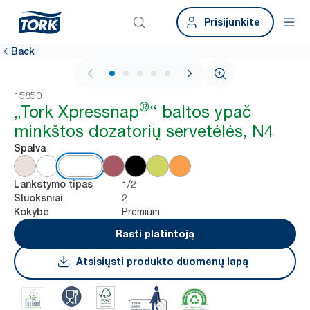
Prisijunkite
Back
1 / 6
15850
®
„Tork Xpressnap
“ baltos ypač
minkštos dozatorių servetėlės, N4
Spalva
1/2
Lankstymo tipas
2
Sluoksniai
Premium
Kokybė
Rasti platintoją
Atsisiųsti produkto duomenų lapą