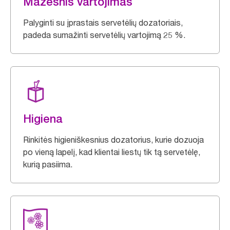
Mažesnis vartojimas
Palyginti su įprastais servetėlių dozatoriais,
padeda sumažinti servetėlių vartojimą 25 %.
Higiena
Rinkitės higieniškesnius dozatorius, kurie dozuoja
po vieną lapelį, kad klientai liestų tik tą servetėlę,
kurią pasiima.