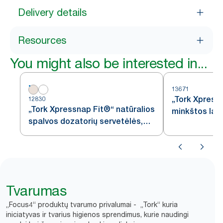
Delivery details
Resources
You might also be interested in...
13671
„Tork Xpress
12830
„Tork Xpressnap Fit®“ natūralios
minkštos lap
spalvos dozatorių servetėlės,
baltos dozat
N14
Tvarumas
„Focus4“ produktų tvarumo privalumai - „Tork“ kuria
iniciatyvas ir tvarius higienos sprendimus, kurie naudingi