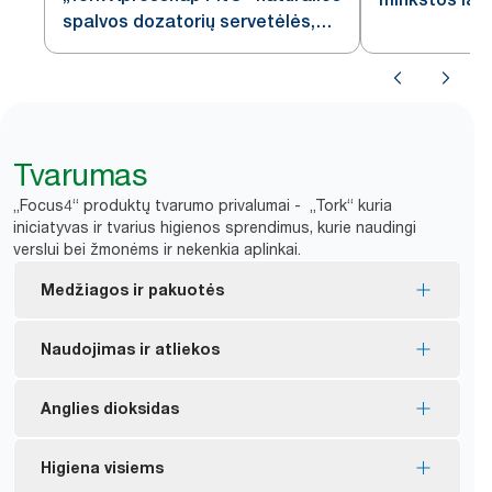
spalvos dozatorių servetėlės,
baltos dozat
N14
Tvarumas
„Focus4“ produktų tvarumo privalumai - „Tork“ kuria
iniciatyvas ir tvarius higienos sprendimus, kurie naudingi
verslui bei žmonėms ir nekenkia aplinkai.
Medžiagos ir pakuotės
ES ekologiniu ženklu pažymėti užpildai – mažesnis
Naudojimas ir atliekos
poveikis aplinkai per visą gaminio gyvavimo ciklą
FSC® certified refills – made from responsibly
Po vieną lapelį dozuojantys dozatoriai padeda
Anglies dioksidas
sourced fiber.
kontroliuoti vartojimą ir mažinti atliekų kiekį.
„Tork Xpressnap“ natūralios spalvos servetėlės
*
Servetėlių atliekų kiekį sumažina iki 43 %.
„Tork Xpressnap“ vidutinis anglies pėdsakas nuo
Higiena visiems
gaminamos iš 100 % perdirbto pluošto. 30–70 %
gavybos iki ciklo pabaigos yra 3 g CO2e vienam