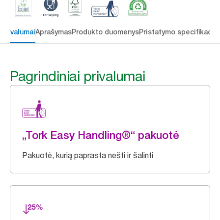
 privalumai
Aprašymas
Produkto duomenys
Pristatymo specifikacij
Pagrindiniai privalumai
„Tork Easy Handling®“ pakuotė
Pakuotė, kurią paprasta nešti ir šalinti