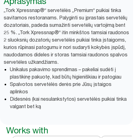
Aprašymas
„Tork Xpressnap®“ servetėlės „Premium“ puikiai tinka
savitarnos restoranams. Palyginti su įprastais servetėlių
dozatoriais, padeda sumažinti servetėlių vartojimą bent
25 %. „Tork Xpressnap®“ itin minkštos tamsiai raudonos
2 sluoksnių dozatorių servetėlės puikiai tinka įstaigoms,
kurios rūpinasi patogumu ir nori sudaryti kokybės įspūdį,
naudodamos dideles ir storas tamsiai raudonos spalvos
servetėles užkandžiams.
Unikalus pakavimo sprendimas – pakeliai sudėti į
plastikinę pakuotę, kad būtų higieniškiau ir patogiau
Spalvotos servetėlės derės prie Jūsų įstaigos
aplinkos
Didesnės (kai nesulankstytos) servetėlės puikiai tinka
valgant bet ką
Works with