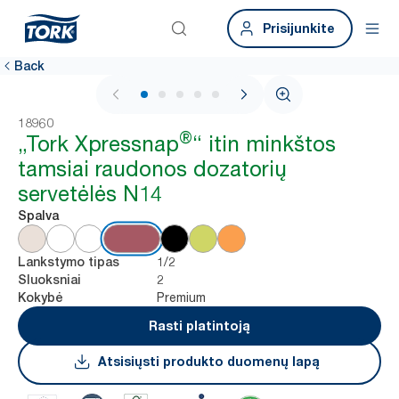
Prisijunkite
Back
1 / 7
18960
®
„Tork Xpressnap
“ itin minkštos
tamsiai raudonos dozatorių
servetėlės N14
Spalva
1/2
Lankstymo tipas
2
Sluoksniai
Premium
Kokybė
Rasti platintoją
Atsisiųsti produkto duomenų lapą