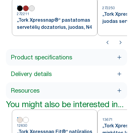
272250
„Tork Xpress
272211
„Tork Xpressnap®“ pastatomas
juodas servet
servetėlių dozatorius, juodas, N4
Product specifications
Delivery details
Resources
You might also be interested in...
13671
„Tork Xpress
12830
„Tork Xpressnap Fit®“ natūralios
minkštos lap