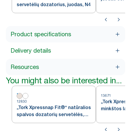
servetėlių dozatorius, juodas, N4
Product specifications
Delivery details
Resources
You might also be interested in...
13671
„Tork Xpress
12830
„Tork Xpressnap Fit®“ natūralios
minkštos lap
spalvos dozatorių servetėlės,
baltos dozat
N14