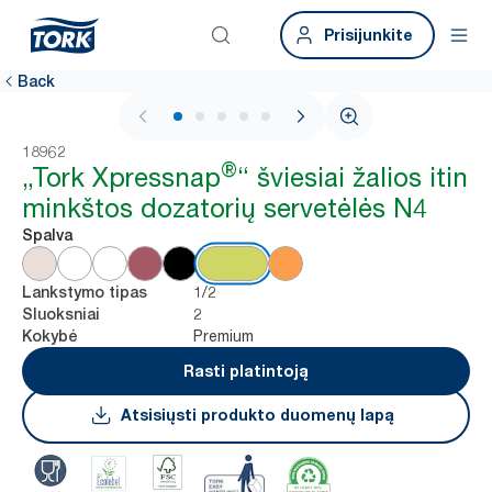
Prisijunkite
Back
1 / 7
18962
®
„Tork Xpressnap
“ šviesiai žalios itin
minkštos dozatorių servetėlės N4
Spalva
1/2
Lankstymo tipas
2
Sluoksniai
Premium
Kokybė
Rasti platintoją
Atsisiųsti produkto duomenų lapą