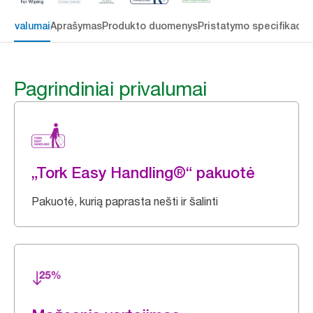
 privalumai
Aprašymas
Produkto duomenys
Pristatymo specifikacij
Pagrindiniai privalumai
„Tork Easy Handling®“ pakuotė
Pakuotė, kurią paprasta nešti ir šalinti