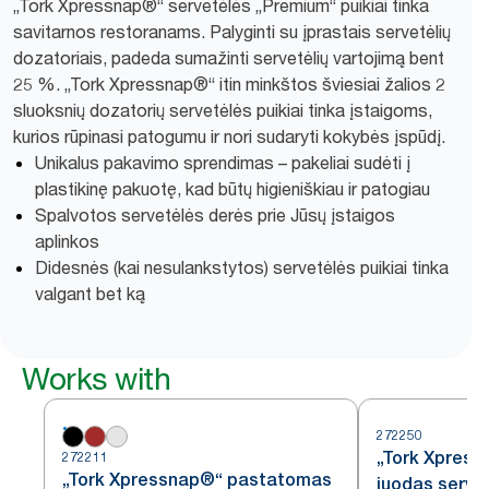
„Tork Xpressnap®“ servetėlės „Premium“ puikiai tinka
savitarnos restoranams. Palyginti su įprastais servetėlių
dozatoriais, padeda sumažinti servetėlių vartojimą bent
25 %. „Tork Xpressnap®“ itin minkštos šviesiai žalios 2
sluoksnių dozatorių servetėlės puikiai tinka įstaigoms,
kurios rūpinasi patogumu ir nori sudaryti kokybės įspūdį.
Unikalus pakavimo sprendimas – pakeliai sudėti į
plastikinę pakuotę, kad būtų higieniškiau ir patogiau
Spalvotos servetėlės derės prie Jūsų įstaigos
aplinkos
Didesnės (kai nesulankstytos) servetėlės puikiai tinka
valgant bet ką
Works with
272250
„Tork Xpress
272211
„Tork Xpressnap®“ pastatomas
juodas servet