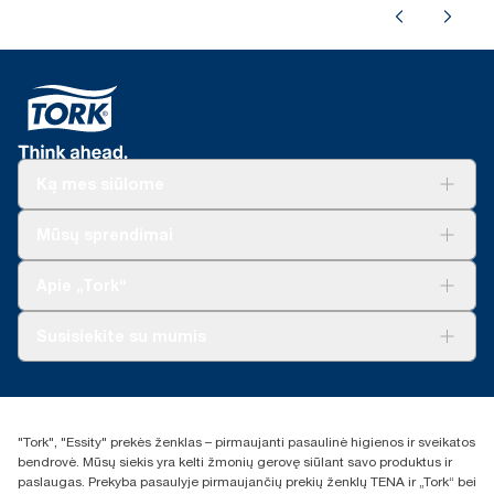
Ką mes siūlome
Sprendimai verslui
Mūsų sprendimai
Tvarumas
„Tork Clean Care“
„Tork Vision“ valymas
Apie „Tork“
„AD-a-Glance“
Apie mus
Susisiekite su mumis
Sėkmės istorijos
Naujienos ir pranešimai spaudai
torklt@essity.com
+370 5 268 3455
Rasti platintoją
"Tork", "Essity" prekės ženklas – pirmaujanti pasaulinė higienos ir sveikatos
UAB Essity Lithuania
bendrovė. Mūsų siekis yra kelti žmonių gerovę siūlant savo produktus ir
Naugarduko g. 98
paslaugas. Prekyba pasaulyje pirmaujančių prekių ženklų TENA ir „Tork“ bei
LT-03160 Vilnius, Lietuva