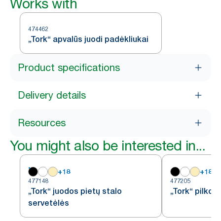
Works with
474462
„Tork“ apvalūs juodi padėkliukai
Product specifications
Delivery details
Resources
You might also be interested in...
+
18
+
18
477148
477205
„Tork“ juodos pietų stalo
„Tork“ pilkos
servetėlės