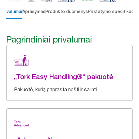
 privalumai
Aprašymas
Produkto duomenys
Pristatymo specifikacij
Pagrindiniai privalumai
„Tork Easy Handling®“ pakuotė
Pakuotė, kurią paprasta nešti ir šalinti