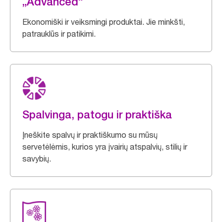
„Advanced“
Ekonomiški ir veiksmingi produktai. Jie minkšti,
patrauklūs ir patikimi.
Spalvinga, patogu ir praktiška
Įneškite spalvų ir praktiškumo su mūsų
servetėlėmis, kurios yra įvairių atspalvių, stilių ir
savybių.