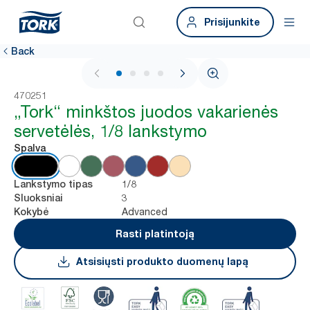
Prisijunkite
Back
1 / 4
470251
„Tork“ minkštos juodos vakarienės
servetėlės, 1/8 lankstymo
Spalva
1/8
Lankstymo tipas
3
Sluoksniai
Advanced
Kokybė
Rasti platintoją
Atsisiųsti produkto duomenų lapą