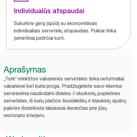
Individualūs atspaudai
Sukurkite gerą įspūdį su ekonomiškais
individualiais servetėlių atspaudais. Puikiai tinka
įsimintinai patirčiai kurti.
Aprašymas
„Tork“ minkštos vakarienės servetėlės tinka neformaliai
vakarienei bet kuria proga. Pradžiuginkite savo klientus
serviravimui naudodami dideles 3 sluoksnių popierines
servetėles, iš kurių plačios šiuolaikiškų ir klasikinių spalvų
paletės išsirinksite labiausiai derančias prie jūsų
restorano interjero.