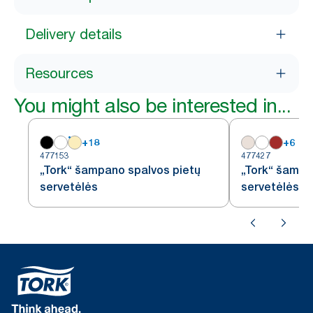
Delivery details
Resources
You might also be interested in...
+
18
+
6
477153
477427
„Tork“ šampano spalvos pietų
„Tork“ šampa
servetėlės
servetėlės, 