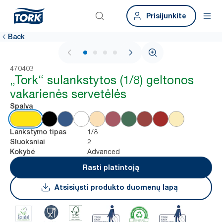
Prisijunkite
Back
1 / 4
470403
„Tork“ sulankstytos (1/8) geltonos
vakarienės servetėlės
Spalva
1/8
Lankstymo tipas
2
Sluoksniai
Advanced
Kokybė
Rasti platintoją
Atsisiųsti produkto duomenų lapą