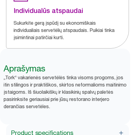
Individualūs atspaudai
Sukurkite gerą įspūdį su ekonomiškais
individualiais servetėlių atspaudais. Puikiai tinka
įsimintinai patirčiai kurti.
Aprašymas
„Tork“ vakarienės servetėlės tinka visoms progoms, jos
itin stilingos ir praktiškos, skirtos neformalioms maitinimo
įstaigoms. Iš šiuolaikiškų ir klasikinių spalvų paletės
pasirinksite geriausiai prie jūsų restorano interjero
derančias servetėles.
Product specifications