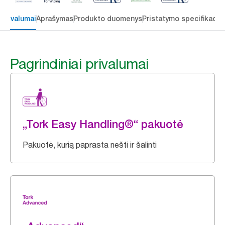
 privalumai
Aprašymas
Produkto duomenys
Pristatymo specifikacij
Pagrindiniai privalumai
„Tork Easy Handling®“ pakuotė
Pakuotė, kurią paprasta nešti ir šalinti