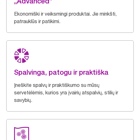
„Advanced“
Ekonomiški ir veiksmingi produktai. Jie minkšti,
patrauklūs ir patikimi.
Spalvinga, patogu ir praktiška
Įneškite spalvų ir praktiškumo su mūsų
servetėlėmis, kurios yra įvairių atspalvių, stilių ir
savybių.