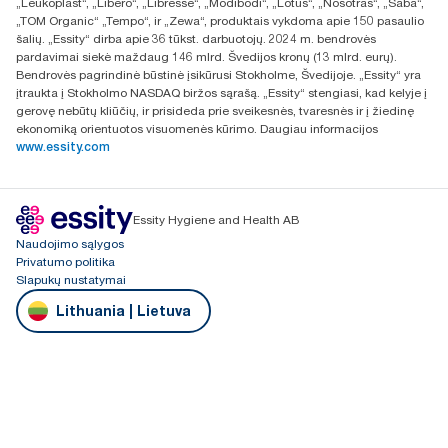
„Leukoplast“, „Libero“, „Libresse“, „Modibodi“, „Lotus“, „Nosotras“, „Saba“,
„TOM Organic“ „Tempo“, ir „Zewa“, produktais vykdoma apie 150 pasaulio
šalių. „Essity“ dirba apie 36 tūkst. darbuotojų. 2024 m. bendrovės
pardavimai siekė maždaug 146 mlrd. Švedijos kronų (13 mlrd. eurų).
Bendrovės pagrindinė būstinė įsikūrusi Stokholme, Švedijoje. „Essity“ yra
įtraukta į Stokholmo NASDAQ biržos sąrašą. „Essity“ stengiasi, kad kelyje į
gerovę nebūtų kliūčių, ir prisideda prie sveikesnės, tvaresnės ir į žiedinę
ekonomiką orientuotos visuomenės kūrimo. Daugiau informacijos
www.essity.com
Essity Hygiene and Health AB
Naudojimo sąlygos
Privatumo politika
Slapukų nustatymai
Lithuania | Lietuva