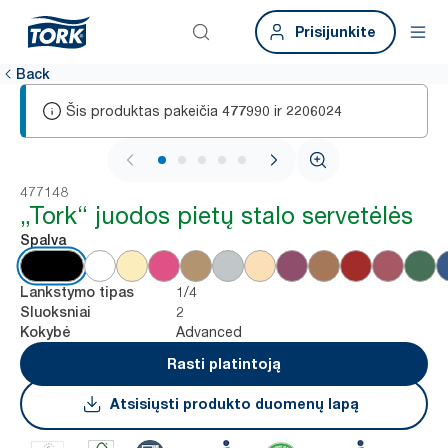
Prisijunkite
Back
Šis produktas pakeičia
ir
477990
2206024
1 / 5
477148
„Tork“ juodos pietų stalo servetėlės
Spalva
1/4
Lankstymo tipas
2
Sluoksniai
Advanced
Kokybė
Rasti platintoją
Atsisiųsti produkto duomenų lapą