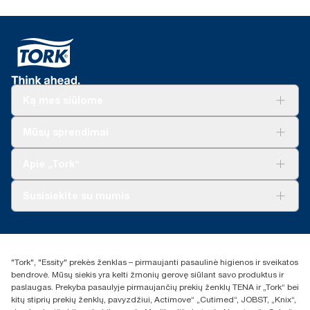
Ką mes siūlome
Sprendimai verslui
Mūsų sprendimai
Tvarumas
„Tork Clean Care“
„Tork Vision“ valymas
Apie „Tork“
„AD-a-Glance“
Apie mus
Susisiekite su mumis
Sėkmės istorijos
Naujienos ir pranešimai spaudai
torklt@essity.com
+370 5 268 3455
Rasti platintoją
"Tork", "Essity" prekės ženklas – pirmaujanti pasaulinė higienos ir sveikatos
UAB Essity Lithuania
bendrovė. Mūsų siekis yra kelti žmonių gerovę siūlant savo produktus ir
Naugarduko g. 98
paslaugas. Prekyba pasaulyje pirmaujančių prekių ženklų TENA ir „Tork“ bei
LT-03160 Vilnius, Lietuva
kitų stiprių prekių ženklų, pavyzdžiui, Actimove“ „Cutimed“, JOBST, „Knix“,