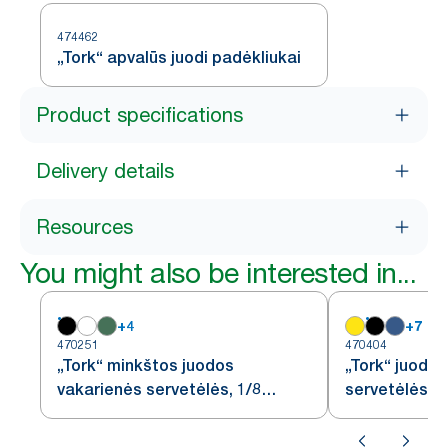
474462
„Tork“ apvalūs juodi padėkliukai
Product specifications
Delivery details
Resources
You might also be interested in...
+
4
+
7
470251
470404
„Tork“ minkštos juodos
„Tork“ juodos
vakarienės servetėlės, 1/8
servetėlės
lankstymo