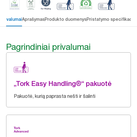
 privalumai
Aprašymas
Produkto duomenys
Pristatymo specifikacij
Pagrindiniai privalumai
„Tork Easy Handling®“ pakuotė
Pakuotė, kurią paprasta nešti ir šalinti