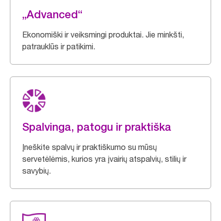
„Advanced“
Ekonomiški ir veiksmingi produktai. Jie minkšti,
patrauklūs ir patikimi.
Spalvinga, patogu ir praktiška
Įneškite spalvų ir praktiškumo su mūsų
servetėlėmis, kurios yra įvairių atspalvių, stilių ir
savybių.