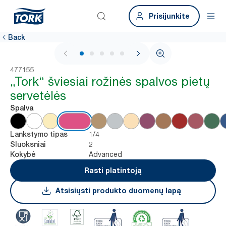
Prisijunkite
Back
1 / 6
477155
„Tork“ šviesiai rožinės spalvos pietų
servetėlės
Spalva
1/4
Lankstymo tipas
2
Sluoksniai
Advanced
Kokybė
Rasti platintoją
Atsisiųsti produkto duomenų lapą