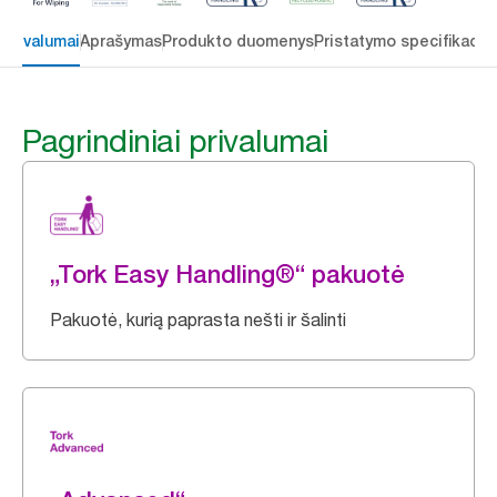
 privalumai
Aprašymas
Produkto duomenys
Pristatymo specifikacij
Pagrindiniai privalumai
„Tork Easy Handling®“ pakuotė
Pakuotė, kurią paprasta nešti ir šalinti