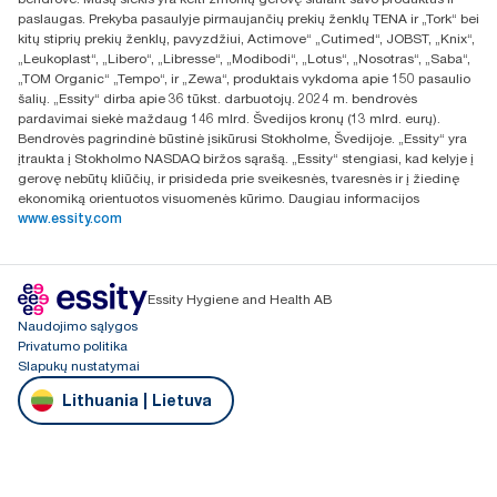
Naugarduko g. 98
paslaugas. Prekyba pasaulyje pirmaujančių prekių ženklų TENA ir „Tork“ bei
LT-03160 Vilnius, Lietuva
kitų stiprių prekių ženklų, pavyzdžiui, Actimove“ „Cutimed“, JOBST, „Knix“,
„Leukoplast“, „Libero“, „Libresse“, „Modibodi“, „Lotus“, „Nosotras“, „Saba“,
„TOM Organic“ „Tempo“, ir „Zewa“, produktais vykdoma apie 150 pasaulio
šalių. „Essity“ dirba apie 36 tūkst. darbuotojų. 2024 m. bendrovės
pardavimai siekė maždaug 146 mlrd. Švedijos kronų (13 mlrd. eurų).
Bendrovės pagrindinė būstinė įsikūrusi Stokholme, Švedijoje. „Essity“ yra
įtraukta į Stokholmo NASDAQ biržos sąrašą. „Essity“ stengiasi, kad kelyje į
gerovę nebūtų kliūčių, ir prisideda prie sveikesnės, tvaresnės ir į žiedinę
ekonomiką orientuotos visuomenės kūrimo. Daugiau informacijos
www.essity.com
Essity Hygiene and Health AB
Naudojimo sąlygos
Privatumo politika
Slapukų nustatymai
Lithuania | Lietuva