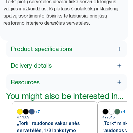
„Tork“ pietų servetėlės idealiai tinka serviruoti lengvus
valgius ir užkandžius. Iš plataus šiuolaikiškų ir klasikinių
spalvų asortimento išsirinksite labiausiai prie jūsų
restorano interjero derančias servetėles.
Product specifications
Delivery details
Resources
You might also be interested in...
+
7
+
4
477609
477618
„Tork“ raudonos vakarienės
„Tork“ minkš
servetėlės, 1/8 lankstymo
raudonos vak