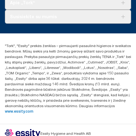
„Tork Vision“ valymas
Apie „Tork“
„AD-a-Glance“
Apie mus
Susisiekite su mumis
Sėkmės istorijos
Naujienos ir pranešimai spaudai
torklt@essity.com
+370 5 268 3455
Rasti platintoją
"Tork", "Essity" prekės ženklas – pirmaujanti pasaulinė higienos ir sveikatos
UAB Essity Lithuania
bendrovė. Mūsų siekis yra kelti žmonių gerovę siūlant savo produktus ir
Naugarduko g. 98
paslaugas. Prekyba pasaulyje pirmaujančių prekių ženklų TENA ir „Tork“ bei
LT-03160 Vilnius, Lietuva
kitų stiprių prekių ženklų, pavyzdžiui, Actimove“ „Cutimed“, JOBST, „Knix“,
„Leukoplast“, „Libero“, „Libresse“, „Modibodi“, „Lotus“, „Nosotras“, „Saba“,
„TOM Organic“ „Tempo“, ir „Zewa“, produktais vykdoma apie 150 pasaulio
šalių. „Essity“ dirba apie 36 tūkst. darbuotojų. 2024 m. bendrovės
pardavimai siekė maždaug 146 mlrd. Švedijos kronų (13 mlrd. eurų).
Bendrovės pagrindinė būstinė įsikūrusi Stokholme, Švedijoje. „Essity“ yra
įtraukta į Stokholmo NASDAQ biržos sąrašą. „Essity“ stengiasi, kad kelyje į
gerovę nebūtų kliūčių, ir prisideda prie sveikesnės, tvaresnės ir į žiedinę
ekonomiką orientuotos visuomenės kūrimo. Daugiau informacijos
www.essity.com
Essity Hygiene and Health AB