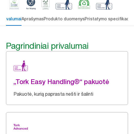
 privalumai
Aprašymas
Produkto duomenys
Pristatymo specifikacij
Pagrindiniai privalumai
„Tork Easy Handling®“ pakuotė
Pakuotė, kurią paprasta nešti ir šalinti