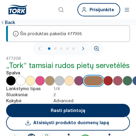
Prisijunkite
Back
Šis produktas pakeičia
477995
1 / 6
477208
„Tork“ tamsiai rudos pietų servetėlės
Spalva
1/4
Lankstymo tipas
2
Sluoksniai
Advanced
Kokybė
Rasti platintoją
Atsisiųsti produkto duomenų lapą