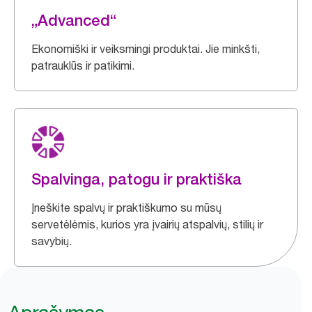
„Advanced“
Ekonomiški ir veiksmingi produktai. Jie minkšti,
patrauklūs ir patikimi.
Spalvinga, patogu ir praktiška
Įneškite spalvų ir praktiškumo su mūsų
servetėlėmis, kurios yra įvairių atspalvių, stilių ir
savybių.