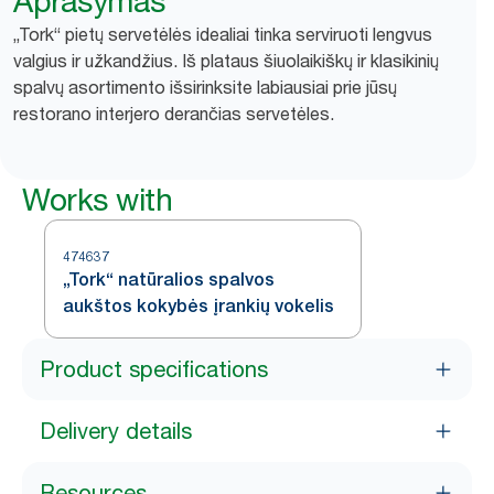
Aprašymas
„Tork“ pietų servetėlės idealiai tinka serviruoti lengvus
valgius ir užkandžius. Iš plataus šiuolaikiškų ir klasikinių
spalvų asortimento išsirinksite labiausiai prie jūsų
restorano interjero derančias servetėles.
Works with
474637
„Tork“ natūralios spalvos
aukštos kokybės įrankių vokelis
Product specifications
Delivery details
Resources