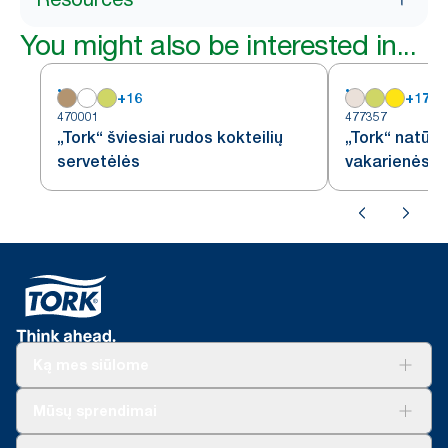
You might also be interested in...
+
16
+
17
470001
477357
„Tork“ šviesiai rudos kokteilių
„Tork“ natūra
servetėlės
vakarienės s
Ką mes siūlome
Sprendimai verslui
Mūsų sprendimai
Tvarumas
„Tork Clean Care“