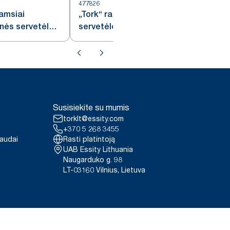
477826
tamsiai
„Tork“ raudonos kokteilių
nės servetėlės,
servetėlės
Susisiekite su mumis
torklt@essity.com
+370 5 268 3455
paudai
Rasti platintoją
UAB Essity Lithuania
Naugarduko g. 98
LT-03160 Vilnius, Lietuva