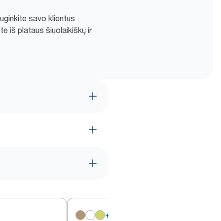
iuginkite savo klientus
e iš plataus šiuolaikiškų ir
+
16
4