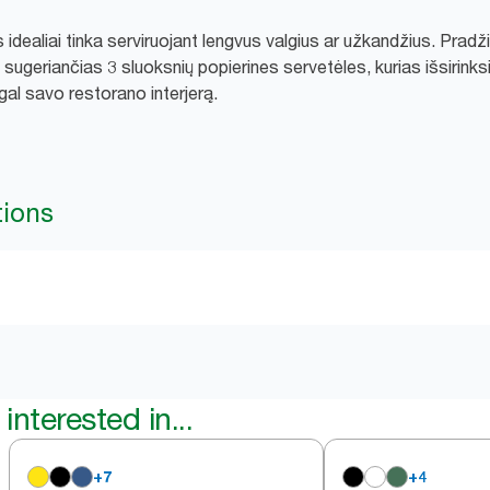
idealiai tinka serviruojant lengvus valgius ar užkandžius. Pradž
 sugeriančias 3 sluoksnių popierines servetėles, kurias išsirinksit
gal savo restorano interjerą.
tions
interested in...
+
7
+
4