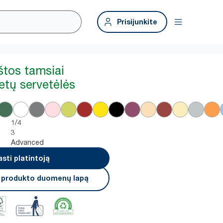
Prisijunkite
štos tamsiai
etų servetėlės
1/4
3
Advanced
asti platintoją
i produkto duomenų lapą