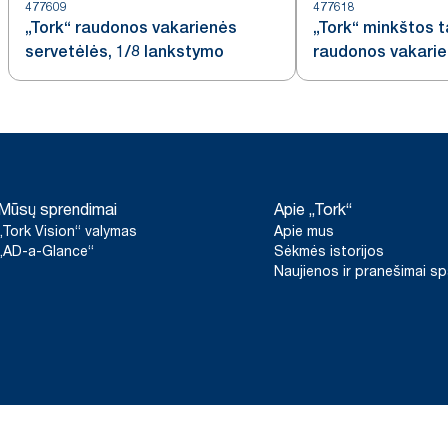
477609
477618
„Tork“ raudonos vakarienės
„Tork“ minkštos 
servetėlės, 1/8 lankstymo
raudonos vakarie
1/8 lankstymo
Mūsų sprendimai
Apie „Tork“
„Tork Vision“ valymas
Apie mus
„AD-a-Glance“
Sėkmės istorijos
Naujienos ir pranešimai s