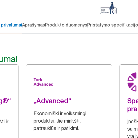
 privalumai
Aprašymas
Produkto duomenys
Pristatymo specifikacij
lumai
ng®“
„Advanced“
Spa
pra
Ekonomiški ir veiksmingi
produktai. Jie minkšti,
i ir
Įnešk
patrauklūs ir patikimi.
su m
yra įv