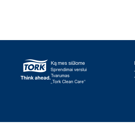
Ką mes siūlome
Sprendimai verslui
Tvarumas
„Tork Clean Care“