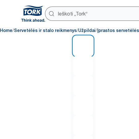
/
/
/
Home
Servetėlės ir stalo reikmenys
Užpildai
Įprastos servetėlės
1 of 6