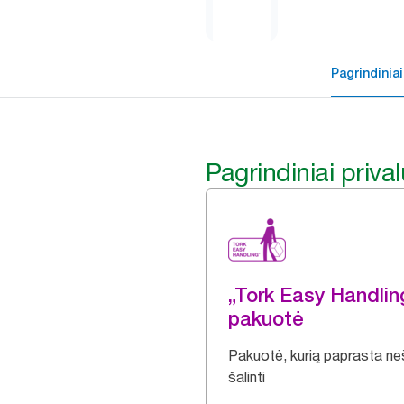
Pagrindiniai
Pagrindiniai priva
„Tork Easy Handli
pakuotė
Pakuotė, kurią paprasta nešt
šalinti