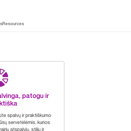
os
Resources
lvinga, patogu ir
ktiška
ite spalvų ir praktiškumo
ūsų servetėlėmis, kurios
airių atspalvių, stilių ir