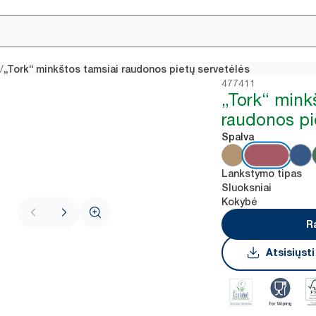
/
„Tork“ minkštos tamsiai raudonos pietų servetėlės
477411
„Tork“ mink
raudonos pi
Spalva
Lankstymo tipas
Sluoksniai
Kokybė
R
Atsisiųst