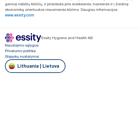
gerovę nebūtų kliūčių, ir prisideda prie sveikesnės, tvaresnės ir į žiedinę
ekonomiką orientuotos visuomenės kūrimo. Daugiau informacijos
www.essity.com
Essity Hygiene and Health AB
Naudojimo sąlygos
Privatumo politika
Slapukų nustatymai
Lithuania | Lietuva