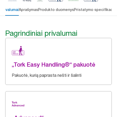
 privalumai
Aprašymas
Produkto duomenys
Pristatymo specifikacij
Pagrindiniai privalumai
„Tork Easy Handling®“ pakuotė
Pakuotė, kurią paprasta nešti ir šalinti