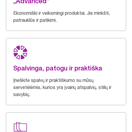
„Advanced“
Ekonomiški ir veiksmingi produktai. Jie minkšti,
patrauklūs ir patikimi.
Spalvinga, patogu ir praktiška
Įneškite spalvų ir praktiškumo su mūsų
servetėlėmis, kurios yra įvairių atspalvių, stilių ir
savybių.