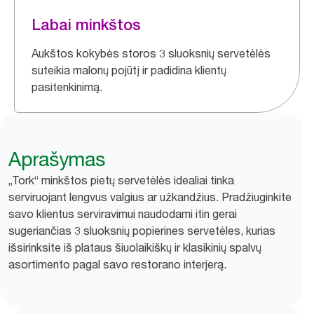
Labai minkštos
Aukštos kokybės storos 3 sluoksnių servetėlės
suteikia malonų pojūtį ir padidina klientų
pasitenkinimą.
Aprašymas
„Tork“ minkštos pietų servetėlės idealiai tinka
serviruojant lengvus valgius ar užkandžius. Pradžiuginkite
savo klientus serviravimui naudodami itin gerai
sugeriančias 3 sluoksnių popierines servetėles, kurias
išsirinksite iš plataus šiuolaikiškų ir klasikinių spalvų
asortimento pagal savo restorano interjerą.