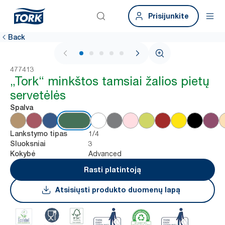
Prisijunkite
Back
1 / 6
477413
„Tork“ minkštos tamsiai žalios pietų
servetėlės
Spalva
1/4
Lankstymo tipas
3
Sluoksniai
Advanced
Kokybė
Rasti platintoją
Atsisiųsti produkto duomenų lapą