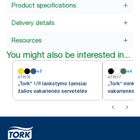
Product specifications
Delivery details
Resources
You might also be interested in...
+
7
+
4
477572
477617
„Tork“ 1/8 lankstymo tamsiai
„Tork“ minkšt
žalios vakarienės servetėlės
vakarienės se
lankstymo