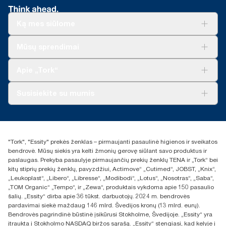
Ką mes siūlome
Sprendimai verslui
Mūsų sprendimai
Tvarumas
„Tork Clean Care“
„Tork Vision“ valymas
Apie „Tork“
„AD-a-Glance“
Apie mus
Susisiekite su mumis
Sėkmės istorijos
Naujienos ir pranešimai spaudai
torklt@essity.com
+370 5 268 3455
Rasti platintoją
"Tork", "Essity" prekės ženklas – pirmaujanti pasaulinė higienos ir sveikatos
UAB Essity Lithuania
bendrovė. Mūsų siekis yra kelti žmonių gerovę siūlant savo produktus ir
Naugarduko g. 98
paslaugas. Prekyba pasaulyje pirmaujančių prekių ženklų TENA ir „Tork“ bei
LT-03160 Vilnius, Lietuva
kitų stiprių prekių ženklų, pavyzdžiui, Actimove“ „Cutimed“, JOBST, „Knix“,
„Leukoplast“, „Libero“, „Libresse“, „Modibodi“, „Lotus“, „Nosotras“, „Saba“,
„TOM Organic“ „Tempo“, ir „Zewa“, produktais vykdoma apie 150 pasaulio
šalių. „Essity“ dirba apie 36 tūkst. darbuotojų. 2024 m. bendrovės
pardavimai siekė maždaug 146 mlrd. Švedijos kronų (13 mlrd. eurų).
Bendrovės pagrindinė būstinė įsikūrusi Stokholme, Švedijoje. „Essity“ yra
įtraukta į Stokholmo NASDAQ biržos sąrašą. „Essity“ stengiasi, kad kelyje į