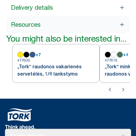
Delivery details
Resources
You might also be interested in...
+
7
+
4
477609
477618
„Tork“ raudonos vakarienės
„Tork“ minkš
servetėlės, 1/8 lankstymo
raudonos vak
1/8 lankstym
Ką mes siūlome