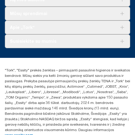
Sprendimai verslui
Mūsų sprendimai
Tvarumas
„Tork Clean Care“
„Tork Vision“ valymas
Apie „Tork“
„AD-a-Glance“
Apie mus
Susisiekite su mumis
Sėkmės istorijos
Naujienos ir pranešimai spaudai
torklt@essity.com
+370 5 268 3455
Rasti platintoją
"Tork", "Essity" prekės ženklas – pirmaujanti pasaulinė higienos ir sveikatos
UAB Essity Lithuania
bendrovė. Mūsų siekis yra kelti žmonių gerovę siūlant savo produktus ir
Naugarduko g. 98
paslaugas. Prekyba pasaulyje pirmaujančių prekių ženklų TENA ir „Tork“ bei
LT-03160 Vilnius, Lietuva
kitų stiprių prekių ženklų, pavyzdžiui, Actimove“ „Cutimed“, JOBST, „Knix“,
„Leukoplast“, „Libero“, „Libresse“, „Modibodi“, „Lotus“, „Nosotras“, „Saba“,
„TOM Organic“ „Tempo“, ir „Zewa“, produktais vykdoma apie 150 pasaulio
šalių. „Essity“ dirba apie 36 tūkst. darbuotojų. 2024 m. bendrovės
pardavimai siekė maždaug 146 mlrd. Švedijos kronų (13 mlrd. eurų).
Bendrovės pagrindinė būstinė įsikūrusi Stokholme, Švedijoje. „Essity“ yra
įtraukta į Stokholmo NASDAQ biržos sąrašą. „Essity“ stengiasi, kad kelyje į
gerovę nebūtų kliūčių, ir prisideda prie sveikesnės, tvaresnės ir į žiedinę
ekonomiką orientuotos visuomenės kūrimo. Daugiau informacijos