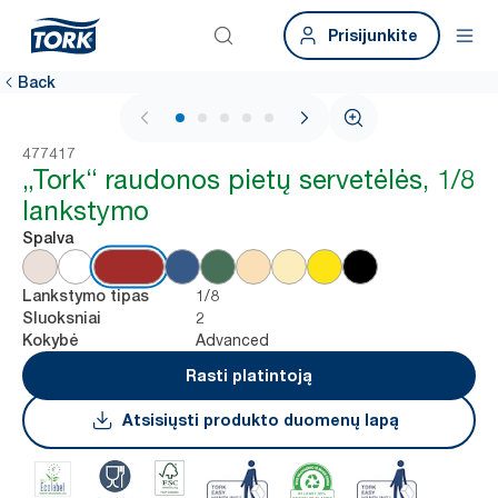
Prisijunkite
Back
1 / 6
477417
„Tork“ raudonos pietų servetėlės, 1/8
lankstymo
Spalva
1/8
Lankstymo tipas
2
Sluoksniai
Advanced
Kokybė
Rasti platintoją
Atsisiųsti produkto duomenų lapą