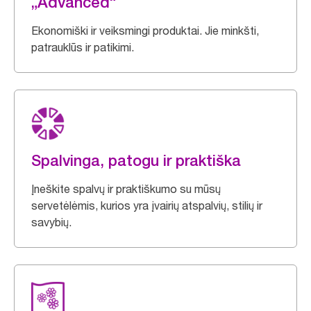
„Advanced“
Ekonomiški ir veiksmingi produktai. Jie minkšti,
patrauklūs ir patikimi.
Spalvinga, patogu ir praktiška
Įneškite spalvų ir praktiškumo su mūsų
servetėlėmis, kurios yra įvairių atspalvių, stilių ir
savybių.