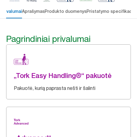
 privalumai
Aprašymas
Produkto duomenys
Pristatymo specifikacij
Pagrindiniai privalumai
„Tork Easy Handling®“ pakuotė
Pakuotė, kurią paprasta nešti ir šalinti