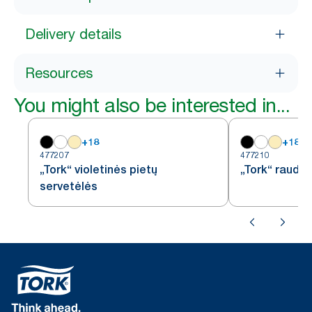
Delivery details
Resources
You might also be interested in...
+
18
+
18
477207
477210
„Tork“ violetinės pietų
„Tork“ raudo
servetėlės