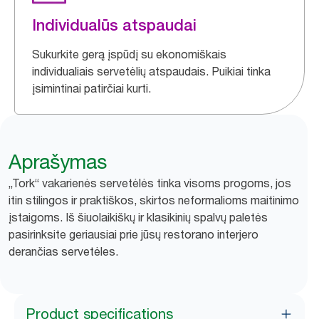
Individualūs atspaudai
Sukurkite gerą įspūdį su ekonomiškais
individualiais servetėlių atspaudais. Puikiai tinka
įsimintinai patirčiai kurti.
Aprašymas
„Tork“ vakarienės servetėlės tinka visoms progoms, jos
itin stilingos ir praktiškos, skirtos neformalioms maitinimo
įstaigoms. Iš šiuolaikiškų ir klasikinių spalvų paletės
pasirinksite geriausiai prie jūsų restorano interjero
derančias servetėles.
Product specifications