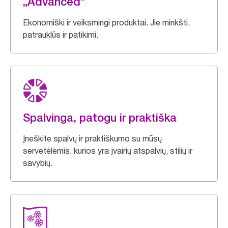
„Advanced“
Ekonomiški ir veiksmingi produktai. Jie minkšti,
patrauklūs ir patikimi.
Spalvinga, patogu ir praktiška
Įneškite spalvų ir praktiškumo su mūsų
servetėlėmis, kurios yra įvairių atspalvių, stilių ir
savybių.