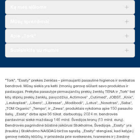
Ką mes siūlome
Sprendimai verslui
Mūsų sprendimai
Tvarumas
„Tork Clean Care“
„Tork Vision“ valymas
Apie „Tork“
„AD-a-Glance“
Apie mus
Susisiekite su mumis
Sėkmės istorijos
Naujienos ir pranešimai spaudai
torklt@essity.com
+370 5 268 3455
Rasti platintoją
"Tork", "Essity" prekės ženklas – pirmaujanti pasaulinė higienos ir sveikatos
UAB Essity Lithuania
bendrovė. Mūsų siekis yra kelti žmonių gerovę siūlant savo produktus ir
Naugarduko g. 98
paslaugas. Prekyba pasaulyje pirmaujančių prekių ženklų TENA ir „Tork“ bei
LT-03160 Vilnius, Lietuva
kitų stiprių prekių ženklų, pavyzdžiui, Actimove“ „Cutimed“, JOBST, „Knix“,
„Leukoplast“, „Libero“, „Libresse“, „Modibodi“, „Lotus“, „Nosotras“, „Saba“,
„TOM Organic“ „Tempo“, ir „Zewa“, produktais vykdoma apie 150 pasaulio
šalių. „Essity“ dirba apie 36 tūkst. darbuotojų. 2024 m. bendrovės
pardavimai siekė maždaug 146 mlrd. Švedijos kronų (13 mlrd. eurų).
Bendrovės pagrindinė būstinė įsikūrusi Stokholme, Švedijoje. „Essity“ yra
įtraukta į Stokholmo NASDAQ biržos sąrašą. „Essity“ stengiasi, kad kelyje į
gerovę nebūtų kliūčių, ir prisideda prie sveikesnės, tvaresnės ir į žiedinę