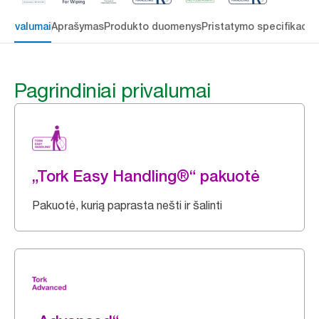
 privalumai
Aprašymas
Produkto duomenys
Pristatymo specifikacij
Pagrindiniai privalumai
„Tork Easy Handling®“ pakuotė
Pakuotė, kurią paprasta nešti ir šalinti