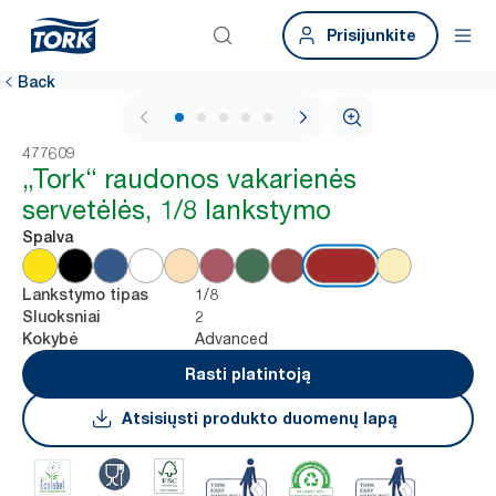
Prisijunkite
Back
1 / 5
477609
„Tork“ raudonos vakarienės
servetėlės, 1/8 lankstymo
Spalva
1/8
Lankstymo tipas
2
Sluoksniai
Advanced
Kokybė
Rasti platintoją
Atsisiųsti produkto duomenų lapą