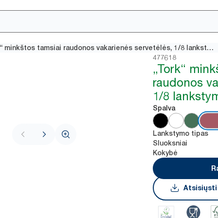
„Tork“ minkštos tamsiai raudonos vakarienės servetėlės, 1/8 lankstymo
477618
„Tork“ mink
raudonos va
1/8 lanksty
Spalva
Lankstymo tipas
Sluoksniai
Kokybė
R
Atsisiųst