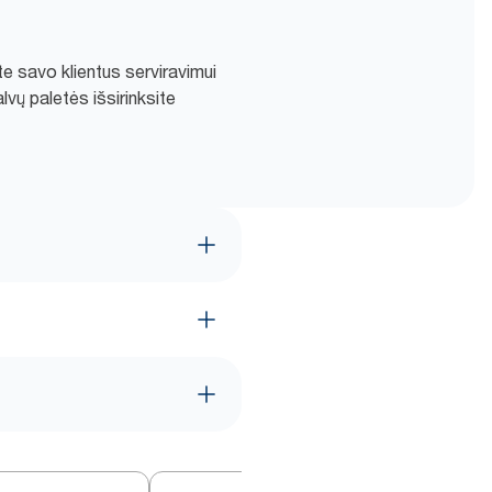
te savo klientus serviravimui
lvų paletės išsirinksite