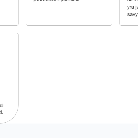
yra įv
savy
ai
i.