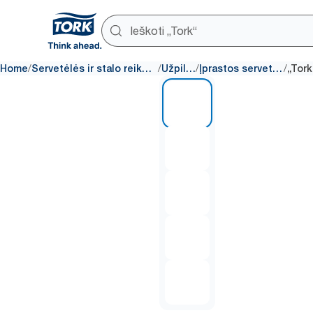
/
/
/
/
Home
Servetėlės ir stalo reikmenys
Užpildai
Įprastos servetėlės
1 of 5