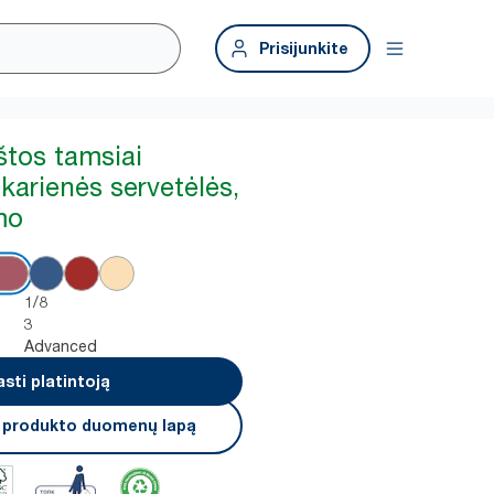
Prisijunkite
štos tamsiai
karienės servetėlės,
mo
1/8
3
Advanced
asti platintoją
i produkto duomenų lapą