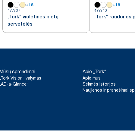
+
18
+
18
477207
477210
„Tork“ violetinės pietų
„Tork“ raudonos p
servetėlės
Mūsų sprendimai
Apie „Tork“
„Tork Vision“ valymas
Apie mus
„AD-a-Glance“
Sėkmės istorijos
Naujienos ir pranešimai s