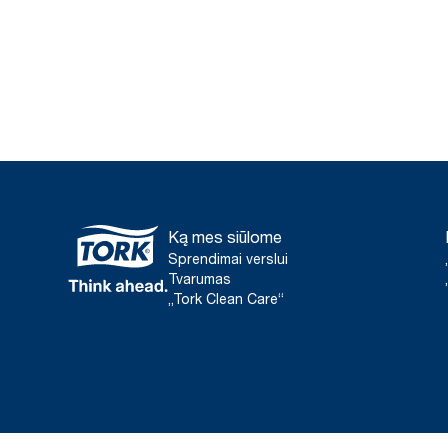
Ką mes siūlome
Sprendimai verslui
Tvarumas
„Tork Clean Care“