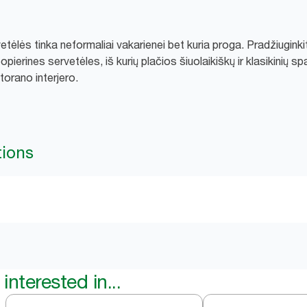
tėlės tinka neformaliai vakarienei bet kuria proga. Pradžiuginki
ierines servetėles, iš kurių plačios šiuolaikiškų ir klasikinių spa
torano interjero.
tions
interested in...