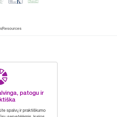
os
Resources
lvinga, patogu ir
ktiška
ite spalvų ir praktiškumo
ūsų servetėlėmis, kurios