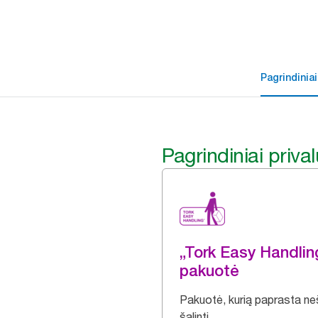
Pagrindiniai
Pagrindiniai priva
„Tork Easy Handli
pakuotė
Pakuotė, kurią paprasta nešt
šalinti