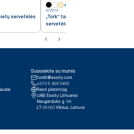
+
18
477213
4
ietų servetėlės
„Tork“ tamsiai raudonos pietų
servetėlės
Susisiekite su mumis
torklt@essity.com
+370 5 268 3455
paudai
Rasti platintoją
UAB Essity Lithuania
Naugarduko g. 98
LT-03160 Vilnius, Lietuva