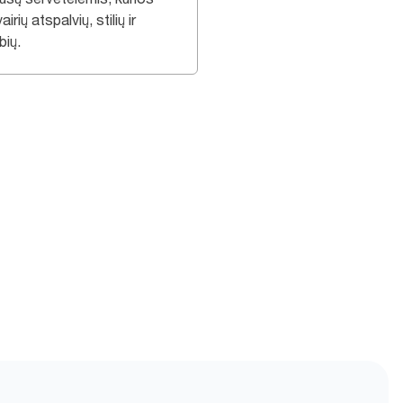
airių atspalvių, stilių ir
bių.