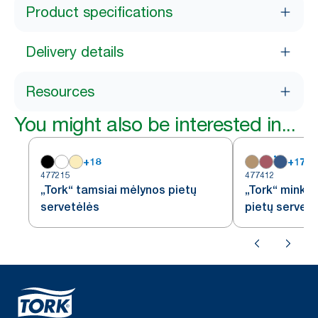
Product specifications
Delivery details
Resources
You might also be interested in...
+
18
+
17
477215
477412
„Tork“ tamsiai mėlynos pietų
„Tork“ minkš
servetėlės
pietų servet