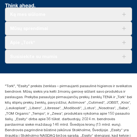
Ką mes siūlome
Sprendimai verslui
Mūsų sprendimai
Tvarumas
„Tork Clean Care“
„Tork Vision“ valymas
Apie „Tork“
„AD-a-Glance“
Apie mus
Susisiekite su mumis
Sėkmės istorijos
Naujienos ir pranešimai spaudai
torklt@essity.com
+370 5 268 3455
Rasti platintoją
"Tork", "Essity" prekės ženklas – pirmaujanti pasaulinė higienos ir sveikatos
UAB Essity Lithuania
bendrovė. Mūsų siekis yra kelti žmonių gerovę siūlant savo produktus ir
Naugarduko g. 98
paslaugas. Prekyba pasaulyje pirmaujančių prekių ženklų TENA ir „Tork“ bei
LT-03160 Vilnius, Lietuva
kitų stiprių prekių ženklų, pavyzdžiui, Actimove“ „Cutimed“, JOBST, „Knix“,
„Leukoplast“, „Libero“, „Libresse“, „Modibodi“, „Lotus“, „Nosotras“, „Saba“,
„TOM Organic“ „Tempo“, ir „Zewa“, produktais vykdoma apie 150 pasaulio
šalių. „Essity“ dirba apie 36 tūkst. darbuotojų. 2024 m. bendrovės
pardavimai siekė maždaug 146 mlrd. Švedijos kronų (13 mlrd. eurų).
Bendrovės pagrindinė būstinė įsikūrusi Stokholme, Švedijoje. „Essity“ yra
įtraukta į Stokholmo NASDAQ biržos sąrašą. „Essity“ stengiasi, kad kelyje į