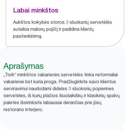
Labai minkštos
Aukštos kokybės storos 3 sluoksnių servetėlės
suteikia malonų pojūtį ir padidina klientų
pasitenkinimą.
Aprašymas
„Tork“ minkštos vakarienės servetėlės tinka neformaliai
vakarienei bet kuria proga. Pradžiuginkite savo klientus
serviravimui naudodami dideles 3 sluoksnių popierines
servetėles, iš kurių plačios šiuolaikiškų ir klasikinių spalvų
paletės išsirinksite labiausiai derančias prie jūsų
restorano interjero.