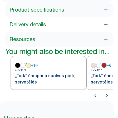
Product specifications
Delivery details
Resources
You might also be interested in...
+
18
+
6
477153
477427
„Tork“ šampano spalvos pietų
„Tork“ šampa
servetėlės
servetėlės, 