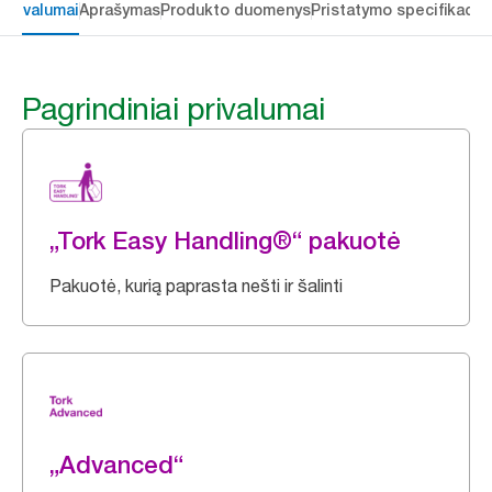
 privalumai
Aprašymas
Produkto duomenys
Pristatymo specifikacij
Pagrindiniai privalumai
„Tork Easy Handling®“ pakuotė
Pakuotė, kurią paprasta nešti ir šalinti
„Advanced“