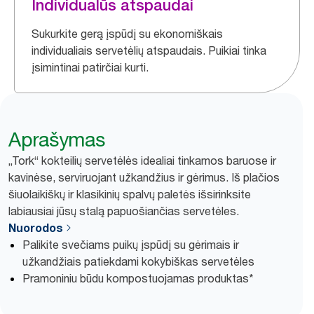
Individualūs atspaudai
Sukurkite gerą įspūdį su ekonomiškais
individualiais servetėlių atspaudais. Puikiai tinka
įsimintinai patirčiai kurti.
Aprašymas
„Tork“ kokteilių servetėlės idealiai tinkamos baruose ir
kavinėse, serviruojant užkandžius ir gėrimus. Iš plačios
šiuolaikiškų ir klasikinių spalvų paletės išsirinksite
labiausiai jūsų stalą papuošiančias servetėles.
Nuorodos
Palikite svečiams puikų įspūdį su gėrimais ir
užkandžiais patiekdami kokybiškas servetėles
Pramoniniu būdu kompostuojamas produktas*