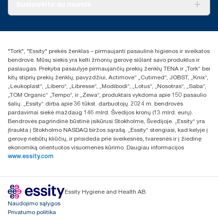
Apie mus
Susisiekite su mumis
Sėkmės istorijos
Naujienos ir pranešimai spaudai
torklt@essity.com
+370 5 268 3455
Rasti platintoją
"Tork", "Essity" prekės ženklas – pirmaujanti pasaulinė higienos ir sveikatos
UAB Essity Lithuania
bendrovė. Mūsų siekis yra kelti žmonių gerovę siūlant savo produktus ir
Naugarduko g. 98
paslaugas. Prekyba pasaulyje pirmaujančių prekių ženklų TENA ir „Tork“ bei
LT-03160 Vilnius, Lietuva
kitų stiprių prekių ženklų, pavyzdžiui, Actimove“ „Cutimed“, JOBST, „Knix“,
„Leukoplast“, „Libero“, „Libresse“, „Modibodi“, „Lotus“, „Nosotras“, „Saba“,
„TOM Organic“ „Tempo“, ir „Zewa“, produktais vykdoma apie 150 pasaulio
šalių. „Essity“ dirba apie 36 tūkst. darbuotojų. 2024 m. bendrovės
pardavimai siekė maždaug 146 mlrd. Švedijos kronų (13 mlrd. eurų).
Bendrovės pagrindinė būstinė įsikūrusi Stokholme, Švedijoje. „Essity“ yra
įtraukta į Stokholmo NASDAQ biržos sąrašą. „Essity“ stengiasi, kad kelyje į
gerovę nebūtų kliūčių, ir prisideda prie sveikesnės, tvaresnės ir į žiedinę
ekonomiką orientuotos visuomenės kūrimo. Daugiau informacijos
www.essity.com
Essity Hygiene and Health AB
Naudojimo sąlygos
Privatumo politika