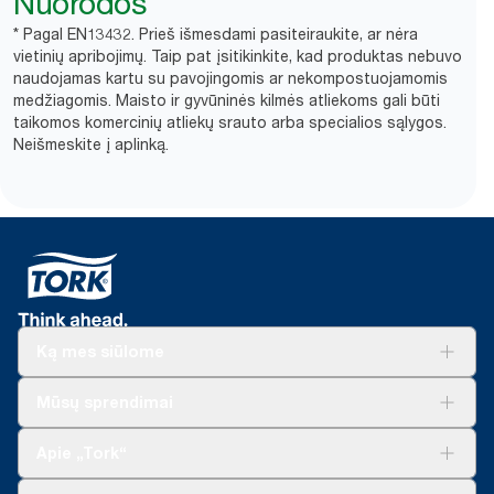
Nuorodos
* Pagal EN13432. Prieš išmesdami pasiteiraukite, ar nėra
vietinių apribojimų. Taip pat įsitikinkite, kad produktas nebuvo
naudojamas kartu su pavojingomis ar nekompostuojamomis
medžiagomis. Maisto ir gyvūninės kilmės atliekoms gali būti
taikomos komercinių atliekų srauto arba specialios sąlygos.
Neišmeskite į aplinką.​
Ką mes siūlome
Sprendimai verslui
Mūsų sprendimai
Tvarumas
„Tork Clean Care“
„Tork Vision“ valymas
Apie „Tork“
„AD-a-Glance“