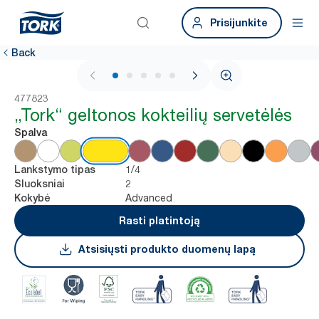
Prisijunkite
Back
1 / 5
477823
„Tork“ geltonos kokteilių servetėlės
Spalva
1/4
Lankstymo tipas
2
Sluoksniai
Advanced
Kokybė
Rasti platintoją
Atsisiųsti produkto duomenų lapą