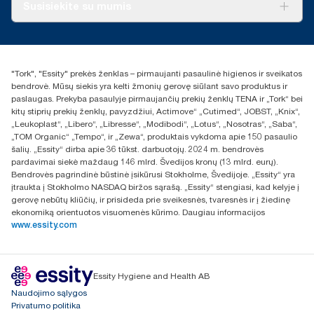
Apie mus
Susisiekite su mumis
Sėkmės istorijos
Naujienos ir pranešimai spaudai
torklt@essity.com
+370 5 268 3455
Rasti platintoją
"Tork", "Essity" prekės ženklas – pirmaujanti pasaulinė higienos ir sveikatos
UAB Essity Lithuania
bendrovė. Mūsų siekis yra kelti žmonių gerovę siūlant savo produktus ir
Naugarduko g. 98
paslaugas. Prekyba pasaulyje pirmaujančių prekių ženklų TENA ir „Tork“ bei
LT-03160 Vilnius, Lietuva
kitų stiprių prekių ženklų, pavyzdžiui, Actimove“ „Cutimed“, JOBST, „Knix“,
„Leukoplast“, „Libero“, „Libresse“, „Modibodi“, „Lotus“, „Nosotras“, „Saba“,
„TOM Organic“ „Tempo“, ir „Zewa“, produktais vykdoma apie 150 pasaulio
šalių. „Essity“ dirba apie 36 tūkst. darbuotojų. 2024 m. bendrovės
pardavimai siekė maždaug 146 mlrd. Švedijos kronų (13 mlrd. eurų).
Bendrovės pagrindinė būstinė įsikūrusi Stokholme, Švedijoje. „Essity“ yra
įtraukta į Stokholmo NASDAQ biržos sąrašą. „Essity“ stengiasi, kad kelyje į
gerovę nebūtų kliūčių, ir prisideda prie sveikesnės, tvaresnės ir į žiedinę
ekonomiką orientuotos visuomenės kūrimo. Daugiau informacijos
www.essity.com
Essity Hygiene and Health AB
Naudojimo sąlygos
Privatumo politika