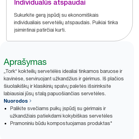
Individualūs atspaudai
Sukurkite gerą įspūdį su ekonomiškais
individualiais servetėlių atspaudais. Puikiai tinka
įsimintinai patirčiai kurti.
Aprašymas
„Tork“ kokteilių servetėlės idealiai tinkamos baruose ir
kavinėse, serviruojant užkandžius ir gėrimus. Iš plačios
šiuolaikiškų ir klasikinių spalvų paletės išsirinksite
labiausiai jūsų stalą papuošiančias servetėles.
Nuorodos
Palikite svečiams puikų įspūdį su gėrimais ir
užkandžiais patiekdami kokybiškas servetėles
Pramoniniu būdu kompostuojamas produktas*