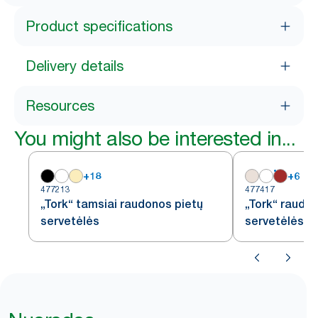
Product specifications
Delivery details
Resources
You might also be interested in...
+
18
+
6
477213
477417
„Tork“ tamsiai raudonos pietų
„Tork“ raudo
servetėlės
servetėlės, 