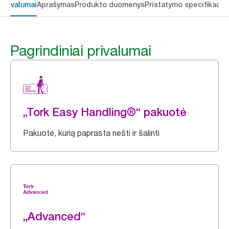
 privalumai
Aprašymas
Produkto duomenys
Pristatymo specifikacij
Pagrindiniai privalumai
„Tork Easy Handling®“ pakuotė
Pakuotė, kurią paprasta nešti ir šalinti
„Advanced“