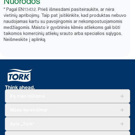
Nuorodos
* Pagal EN13432. Prieš išmesdami pasiteiraukite, ar nėra
vietinių apribojimų. Taip pat įsitikinkite, kad produktas nebuvo
naudojamas kartu su pavojingomis ar nekompostuojamomis
medžiagomis. Maisto ir gyvūninės kilmės atliekoms gali būti
taikomos komercinių atliekų srauto arba specialios sąlygos.
Neišmeskite į aplinką.​
Ką mes siūlome
Sprendimai verslui
Mūsų sprendimai
Tvarumas
„Tork Clean Care“
„Tork Vision“ valymas
Apie „Tork“
„AD-a-Glance“