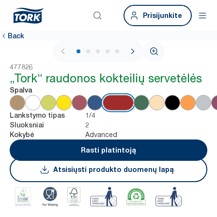
Prisijunkite
Back
1 / 5
477826
„Tork“ raudonos kokteilių servetėlės
Spalva
1/4
Lankstymo tipas
2
Sluoksniai
Advanced
Kokybė
Rasti platintoją
Atsisiųsti produkto duomenų lapą