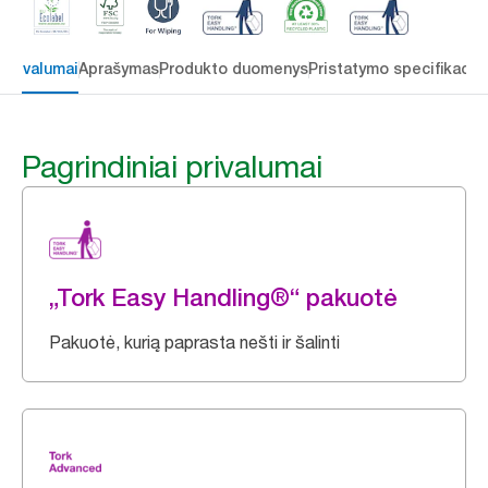
 privalumai
Aprašymas
Produkto duomenys
Pristatymo specifikacij
Pagrindiniai privalumai
„Tork Easy Handling®“ pakuotė
Pakuotė, kurią paprasta nešti ir šalinti