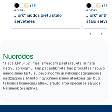
+
18
+
18
477148
477846
„Tork“ juodos pietų stalo
„Tork“ antrac
servetėlės
stalo servet
Nuorodos
* Pagal EN13432. Prieš išmesdami pasiteiraukite, ar nėra
vietinių apribojimų. Taip pat įsitikinkite, kad produktas nebuvo
naudojamas kartu su pavojingomis ar nekompostuojamomis
medžiagomis. Maisto ir gyvūninės kilmės atliekoms gali būti
taikomos komercinių atliekų srauto arba specialios sąlygos.
Neišmeskite į aplinką.​