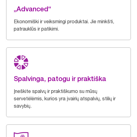
„Advanced“
Ekonomiški ir veiksmingi produktai. Jie minkšti,
patrauklūs ir patikimi.
Spalvinga, patogu ir praktiška
Įneškite spalvų ir praktiškumo su mūsų
servetėlėmis, kurios yra įvairių atspalvių, stilių ir
savybių.