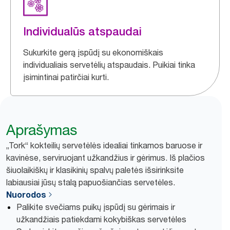
Individualūs atspaudai
Sukurkite gerą įspūdį su ekonomiškais
individualiais servetėlių atspaudais. Puikiai tinka
įsimintinai patirčiai kurti.
Aprašymas
„Tork“ kokteilių servetėlės idealiai tinkamos baruose ir
kavinėse, serviruojant užkandžius ir gėrimus. Iš plačios
šiuolaikiškų ir klasikinių spalvų paletės išsirinksite
labiausiai jūsų stalą papuošiančias servetėles.
Nuorodos
Palikite svečiams puikų įspūdį su gėrimais ir
užkandžiais patiekdami kokybiškas servetėles