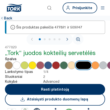
Prisijunkite
Back
Šis produktas pakeičia
ir
477821
509247
1 / 5
477829
„Tork“ juodos kokteilių servetėlės
Spalva
1/4
Lankstymo tipas
2
Sluoksniai
Advanced
Kokybė
Rasti platintoją
Atsisiųsti produkto duomenų lapą