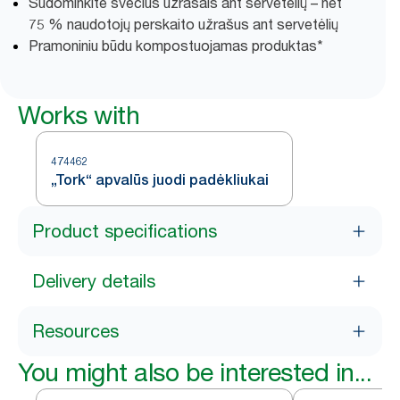
Sudominkite svečius užrašais ant servetėlių – net
75 % naudotojų perskaito užrašus ant servetėlių
Pramoniniu būdu kompostuojamas produktas*
Works with
474462
„Tork“ apvalūs juodi padėkliukai
Product specifications
Delivery details
Resources
You might also be interested in...