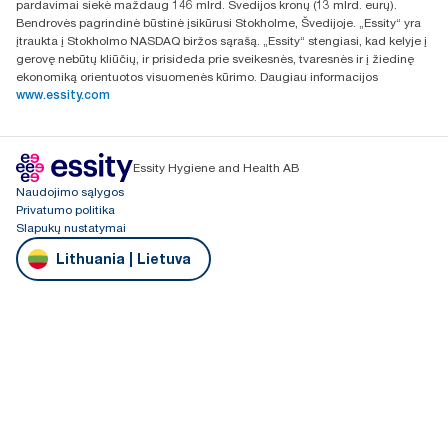
pardavimai siekė maždaug 146 mlrd. Švedijos kronų (13 mlrd. eurų).
Bendrovės pagrindinė būstinė įsikūrusi Stokholme, Švedijoje. „Essity“ yra
įtraukta į Stokholmo NASDAQ biržos sąrašą. „Essity“ stengiasi, kad kelyje į
gerovę nebūtų kliūčių, ir prisideda prie sveikesnės, tvaresnės ir į žiedinę
ekonomiką orientuotos visuomenės kūrimo. Daugiau informacijos
www.essity.com
Essity Hygiene and Health AB
Naudojimo sąlygos
Privatumo politika
Slapukų nustatymai
Lithuania | Lietuva