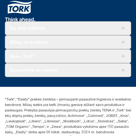
Ką mes siūlome
Sprendimai verslui
Mūsų sprendimai
Tvarumas
„Tork Clean Care“
„Tork Vision“ valymas
Apie „Tork“
„AD-a-Glance“
Apie mus
Susisiekite su mumis
Sėkmės istorijos
Naujienos ir pranešimai spaudai
torklt@essity.com
+370 5 268 3455
Rasti platintoją
"Tork", "Essity" prekės ženklas – pirmaujanti pasaulinė higienos ir sveikatos
UAB Essity Lithuania
bendrovė. Mūsų siekis yra kelti žmonių gerovę siūlant savo produktus ir
Naugarduko g. 98
paslaugas. Prekyba pasaulyje pirmaujančių prekių ženklų TENA ir „Tork“ bei
LT-03160 Vilnius, Lietuva
kitų stiprių prekių ženklų, pavyzdžiui, Actimove“ „Cutimed“, JOBST, „Knix“,
„Leukoplast“, „Libero“, „Libresse“, „Modibodi“, „Lotus“, „Nosotras“, „Saba“,
„TOM Organic“ „Tempo“, ir „Zewa“, produktais vykdoma apie 150 pasaulio
šalių. „Essity“ dirba apie 36 tūkst. darbuotojų. 2024 m. bendrovės