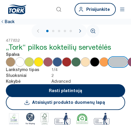
Prisijunkite
Back
1 / 5
477832
„Tork“ pilkos kokteilių servetėlės
Spalva
1/4
Lankstymo tipas
2
Sluoksniai
Advanced
Kokybė
Rasti platintoją
Atsisiųsti produkto duomenų lapą