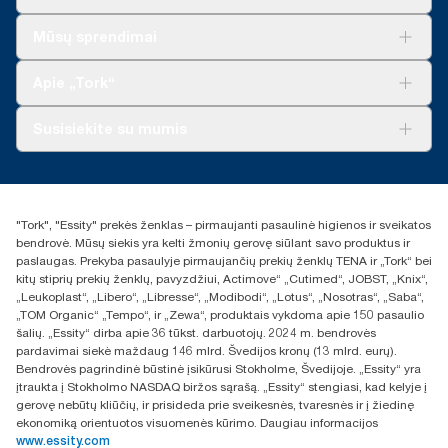
Sprendimai verslui
Mūsų sprendimai
Tvarumas
„Tork Clean Care“
„Tork Vision“ valymas
Apie „Tork“
„AD-a-Glance“
Apie mus
Susisiekite su mumis
Sėkmės istorijos
Naujienos ir pranešimai spaudai
torklt@essity.com
+370 5 268 3455
Rasti platintoją
"Tork", "Essity" prekės ženklas – pirmaujanti pasaulinė higienos ir sveikatos
UAB Essity Lithuania
bendrovė. Mūsų siekis yra kelti žmonių gerovę siūlant savo produktus ir
Naugarduko g. 98
paslaugas. Prekyba pasaulyje pirmaujančių prekių ženklų TENA ir „Tork“ bei
LT-03160 Vilnius, Lietuva
kitų stiprių prekių ženklų, pavyzdžiui, Actimove“ „Cutimed“, JOBST, „Knix“,
„Leukoplast“, „Libero“, „Libresse“, „Modibodi“, „Lotus“, „Nosotras“, „Saba“,
„TOM Organic“ „Tempo“, ir „Zewa“, produktais vykdoma apie 150 pasaulio
šalių. „Essity“ dirba apie 36 tūkst. darbuotojų. 2024 m. bendrovės
pardavimai siekė maždaug 146 mlrd. Švedijos kronų (13 mlrd. eurų).
Bendrovės pagrindinė būstinė įsikūrusi Stokholme, Švedijoje. „Essity“ yra
įtraukta į Stokholmo NASDAQ biržos sąrašą. „Essity“ stengiasi, kad kelyje į
gerovę nebūtų kliūčių, ir prisideda prie sveikesnės, tvaresnės ir į žiedinę
ekonomiką orientuotos visuomenės kūrimo. Daugiau informacijos
www.essity.com