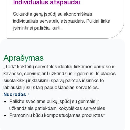
Individualūs atspaudai
Sukurkite gerą įspūdį su ekonomiškais
individualiais servetėlių atspaudais. Puikiai tinka
įsimintinai patirčiai kurti.
Aprašymas
„Tork“ kokteilių servetėlės idealiai tinkamos baruose ir
kavinėse, serviruojant užkandžius ir gėrimus. Iš plačios
šiuolaikiškų ir klasikinių spalvų paletės išsirinksite
labiausiai jūsų stalą papuošiančias servetėles.
Nuorodos
Palikite svečiams puikų įspūdį su gėrimais ir
užkandžiais patiekdami kokybiškas servetėles
Pramoniniu būdu kompostuojamas produktas*