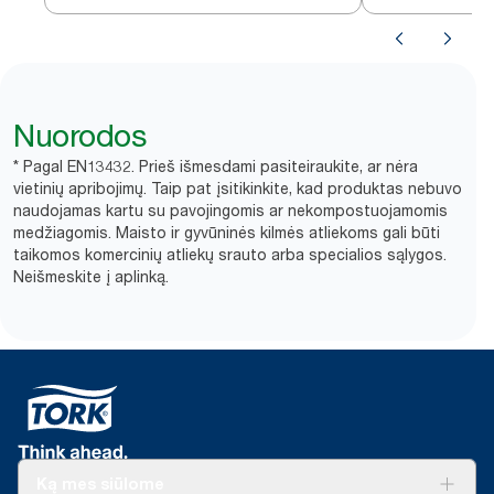
Nuorodos
* Pagal EN13432. Prieš išmesdami pasiteiraukite, ar nėra
vietinių apribojimų. Taip pat įsitikinkite, kad produktas nebuvo
naudojamas kartu su pavojingomis ar nekompostuojamomis
medžiagomis. Maisto ir gyvūninės kilmės atliekoms gali būti
taikomos komercinių atliekų srauto arba specialios sąlygos.
Neišmeskite į aplinką.​
Ką mes siūlome