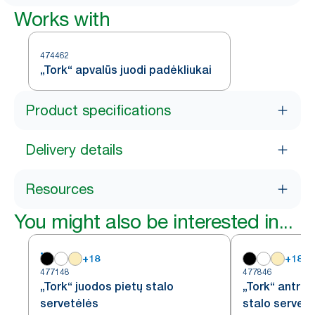
Works with
474462
„Tork“ apvalūs juodi padėkliukai
Product specifications
Delivery details
Resources
You might also be interested in...
+
18
+
18
477148
477846
„Tork“ juodos pietų stalo
„Tork“ antrac
servetėlės
stalo servet