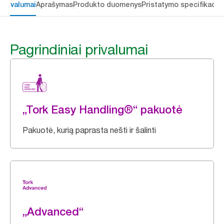
 privalumai
Aprašymas
Produkto duomenys
Pristatymo specifikacij
Pagrindiniai privalumai
„Tork Easy Handling®“ pakuotė
Pakuotė, kurią paprasta nešti ir šalinti
„Advanced“