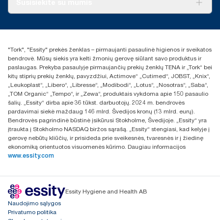
Susisiekite su mumis
Sėkmės istorijos
Naujienos ir pranešimai spaudai
torklt@essity.com
+370 5 268 3455
Rasti platintoją
"Tork", "Essity" prekės ženklas – pirmaujanti pasaulinė higienos ir sveikatos
UAB Essity Lithuania
bendrovė. Mūsų siekis yra kelti žmonių gerovę siūlant savo produktus ir
Naugarduko g. 98
paslaugas. Prekyba pasaulyje pirmaujančių prekių ženklų TENA ir „Tork“ bei
LT-03160 Vilnius, Lietuva
kitų stiprių prekių ženklų, pavyzdžiui, Actimove“ „Cutimed“, JOBST, „Knix“,
„Leukoplast“, „Libero“, „Libresse“, „Modibodi“, „Lotus“, „Nosotras“, „Saba“,
„TOM Organic“ „Tempo“, ir „Zewa“, produktais vykdoma apie 150 pasaulio
šalių. „Essity“ dirba apie 36 tūkst. darbuotojų. 2024 m. bendrovės
pardavimai siekė maždaug 146 mlrd. Švedijos kronų (13 mlrd. eurų).
Bendrovės pagrindinė būstinė įsikūrusi Stokholme, Švedijoje. „Essity“ yra
įtraukta į Stokholmo NASDAQ biržos sąrašą. „Essity“ stengiasi, kad kelyje į
gerovę nebūtų kliūčių, ir prisideda prie sveikesnės, tvaresnės ir į žiedinę
ekonomiką orientuotos visuomenės kūrimo. Daugiau informacijos
www.essity.com
Essity Hygiene and Health AB
Naudojimo sąlygos
Privatumo politika