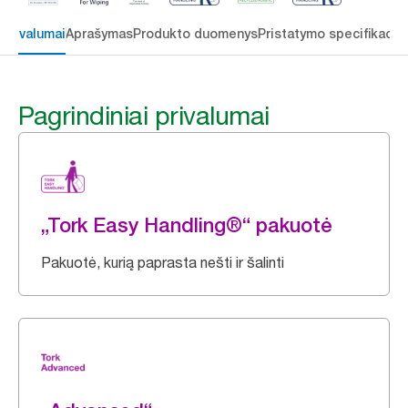
 privalumai
Aprašymas
Produkto duomenys
Pristatymo specifikacij
Pagrindiniai privalumai
„Tork Easy Handling®“ pakuotė
Pakuotė, kurią paprasta nešti ir šalinti