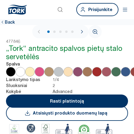
Prisijunkite
Back
1 / 6
477846
„Tork“ antracito spalvos pietų stalo
servetėlės
Spalva
1/4
Lankstymo tipas
2
Sluoksniai
Advanced
Kokybė
Rasti platintoją
Atsisiųsti produkto duomenų lapą