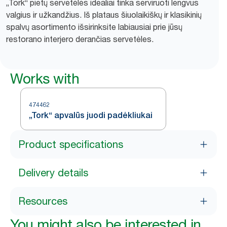
„Tork“ pietų servetėlės idealiai tinka serviruoti lengvus
valgius ir užkandžius. Iš plataus šiuolaikiškų ir klasikinių
spalvų asortimento išsirinksite labiausiai prie jūsų
restorano interjero derančias servetėles.
Works with
474462
„Tork“ apvalūs juodi padėkliukai
Product specifications
Delivery details
Resources
You might also be interested in...