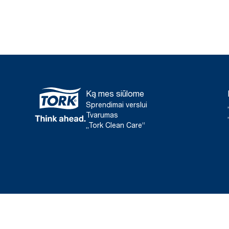
Ką mes siūlome
Sprendimai verslui
Tvarumas
„Tork Clean Care“