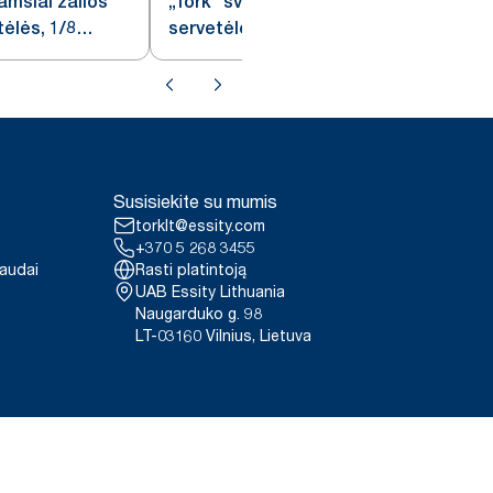
amsiai žalios
„Tork“ šviesiai žalios kokteilių
ėlės, 1/8
servetėlės
Susisiekite su mumis
torklt@essity.com
+370 5 268 3455
paudai
Rasti platintoją
UAB Essity Lithuania
Naugarduko g. 98
LT-03160 Vilnius, Lietuva