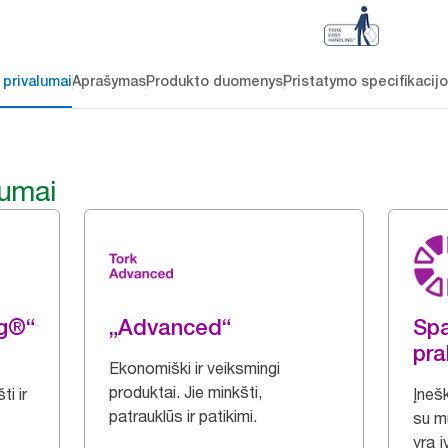
 privalumai
Aprašymas
Produkto duomenys
Pristatymo specifikacij
lumai
ng®“
„Advanced“
Spa
pra
Ekonomiški ir veiksmingi
produktai. Jie minkšti,
i ir
Įnešk
patrauklūs ir patikimi.
su m
yra įv