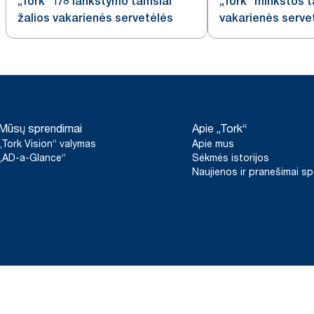
„Tork“ 1/8 lankstymo tamsiai
„Tork“ minkštos t
žalios vakarienės servetėlės
vakarienės servet
lankstymo
Mūsų sprendimai
Apie „Tork“
„Tork Vision“ valymas
Apie mus
„AD-a-Glance“
Sėkmės istorijos
Naujienos ir pranešimai s