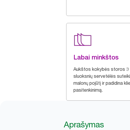
Labai minkštos
Aukštos kokybės storos 3
sluoksnių servetėlės suteik
malonų pojūtį ir padidina kli
pasitenkinimą.
Aprašymas