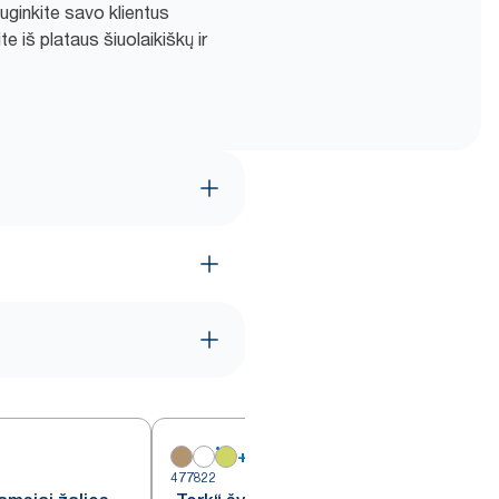
iuginkite savo klientus
e iš plataus šiuolaikiškų ir
+
16
477822
4