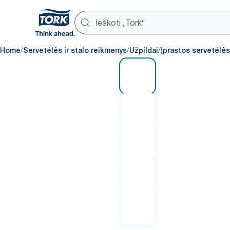
/
/
/
Home
Servetėlės ir stalo reikmenys
Užpildai
Įprastos servetėlės
1 of 5