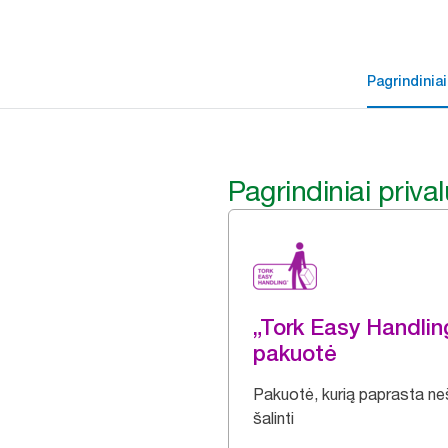
Pagrindiniai
Pagrindiniai priva
„Tork Easy Handli
pakuotė
Pakuotė, kurią paprasta nešt
šalinti