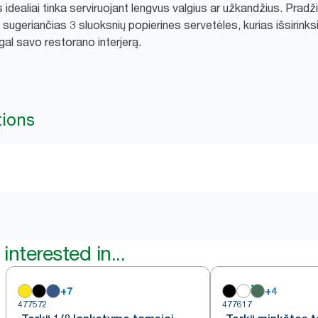
idealiai tinka serviruojant lengvus valgius ar užkandžius. Pradž
 sugeriančias 3 sluoksnių popierines servetėles, kurias išsirinksit
gal savo restorano interjerą.
tions
interested in...
+
7
+
4
477572
477617