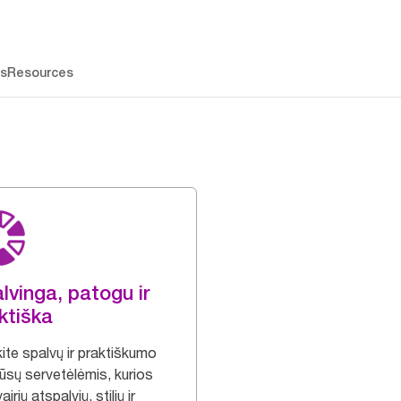
os
Resources
lvinga, patogu ir
ktiška
ite spalvų ir praktiškumo
ūsų servetėlėmis, kurios
airių atspalvių, stilių ir