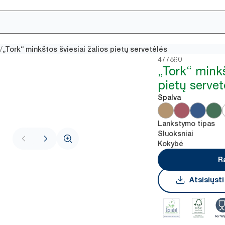
/
„Tork“ minkštos šviesiai žalios pietų servetėlės
477860
„Tork“ minkš
pietų servet
Spalva
Lankstymo tipas
Sluoksniai
Kokybė
R
Atsisiųst