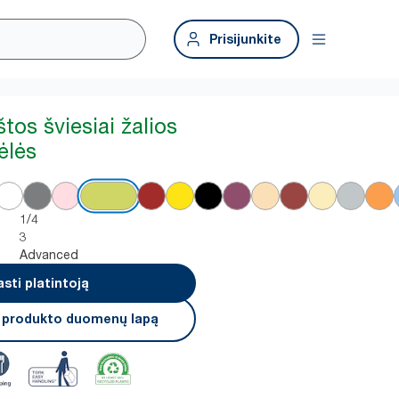
Prisijunkite
tos šviesiai žalios
ėlės
1/4
3
Advanced
asti platintoją
i produkto duomenų lapą